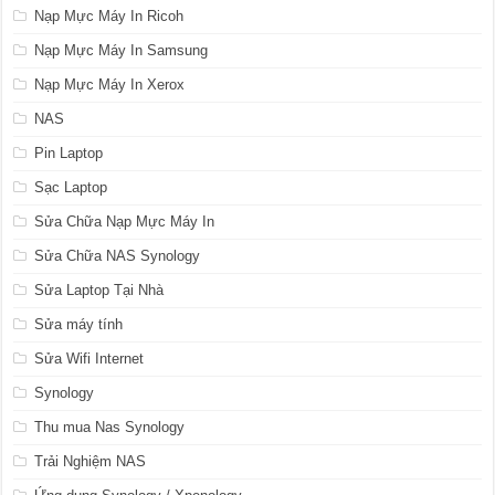
Nạp Mực Máy In Ricoh
Nạp Mực Máy In Samsung
Nạp Mực Máy In Xerox
NAS
Pin Laptop
Sạc Laptop
Sửa Chữa Nạp Mực Máy In
Sửa Chữa NAS Synology
Sửa Laptop Tại Nhà
Sửa máy tính
Sửa Wifi Internet
Synology
Thu mua Nas Synology
Trải Nghiệm NAS