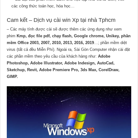
các công thức toán học, hóa học…
Cam kết – Dịch vụ cài win Xp tại nhà Tphcm
– Các máy tính được cài sẽ được thêm các ứng dụng như xem
phim
Kmp, đọc file pdf, chạy flash, Google chrome, Unikey, phần
mềm Office 2003, 2007, 2010, 2013, 2016, 2019
…; phần mềm diệt
virus (tất cả đều Miễn Phí). Ngoài ra, Sài Gòn Computer nhận cài đặt
các phần mềm theo yêu cầu của khách hàng như:
Adobe
Photoshop, Adobe Illustrator, Adobe Indesign, AutoCad,
Sketchup, Revit, Adobe Premiere Pro, 3ds Max, CorelDraw,
GIMP.