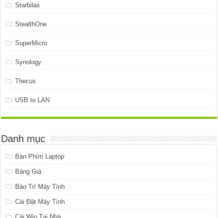
Starbilas
StealthOne
SuperMicro
Synology
Thecus
USB to LAN
Danh mục
Bàn Phím Laptop
Bảng Giá
Bảo Trì Máy Tính
Cài Đặt Máy Tính
Cài Win Tại Nhà