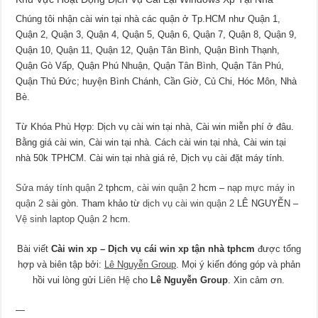
Chúng tôi nhận cài win tại nhà các quận ở Tp.HCM như Quận 1,
Quận 2, Quận 3, Quận 4, Quận 5, Quận 6, Quận 7, Quận 8, Quận 9,
Quận 10, Quận 11, Quận 12, Quận Tân Bình, Quận Bình Thạnh,
Quận Gò Vấp, Quận Phú Nhuận, Quận Tân Bình, Quận Tân Phú,
Quận Thủ Đức; huyện Bình Chánh, Cần Giờ, Củ Chi, Hóc Môn, Nhà
Bè.
Từ Khóa Phù Hợp: Dịch vụ cài win tại nhà, Cài win miễn phí ở đâu.
Bằng giá cài win, Cài win tại nhà. Cách cài win tại nhà, Cài win tại
nhà 50k TPHCM. Cài win tại nhà giá rẻ, Dịch vụ cài đặt máy tính.
Sửa máy tính quận 2
tphcm,
cài win quận 2
hcm –
nạp mực máy in
quận 2
sài gòn. Tham khảo từ
dịch vụ cài win quận 2
LÊ NGUYỄN –
Vệ sinh laptop Quận 2
hcm.
Bài viết
Cài win xp – Dịch vụ cái win xp tận nhà tphcm
được tổng
hợp và biên tập bởi:
Lê Nguyễn Group
. Mọi ý kiến đóng góp và phản
hồi vui lòng gửi
Liên Hệ
cho
Lê Nguyễn Group
. Xin cảm ơn.
—