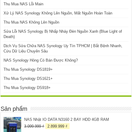
Thu Mua NAS Lỗi Main
Xử Lý NAS Synology Không Lên Nguồn, Mất Nguồn Hoàn Toàn
Thu Mua NAS Không Lên Nguồn
Sửa Lỗi NAS Synology Bị Nhấp Nháy Đèn Nguồn Xanh (Blue Light of
Death)
Dịch Vụ Sửa Chữa NAS Synology Uy Tín TPHCM | Bắt Bệnh Nhanh,
Cứu Dữ Liệu Chuyên Sâu
NAS Synology Hỏng Có Bán Được Không?
Thu Mua Synology DS1819+
Thu Mua Synology DS1621+
Thu Mua Synology DS918+
Sản phẩm
NAS Nhật IO DATA N3160 2 BAY HDD 4GB RAM
Giá
Giá
3.099.999
₫
2.899.999
₫
gốc
hiện