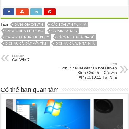
Tags
BẰNG GIÁ CÀI WIN
CÁCH CÀI WIN TẠI NHÀ
CÀI WIN MIỄN PHÍ Ở ĐÂU
CÀI WIN TẠI NHÀ
CÀI WIN TẠI NHÀ 50K TPHCM
CÀI WIN TẠI NHÀ GIÁ RẺ
DỊCH VỤ CÀI ĐẶT MÁY TÍNH
DỊCH VỤ CÀI WIN TẠI NHÀ
Previous
Cài Win 7
Next
Đơn vị cài lại win tận nơi Huyện
Bình Chánh – Cài win
XP,7,8,10,11 Tại Nhà
Có thể bạn quan tâm