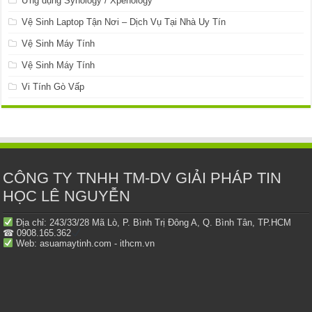
Ứng dụng Synology / Xpenology
Vệ Sinh Laptop Tận Nơi – Dịch Vụ Tại Nhà Uy Tín
Vệ Sinh Máy Tính
Vệ Sinh Máy Tính
Vi Tính Gò Vấp
CÔNG TY TNHH TM-DV GIẢI PHÁP TIN
HỌC LÊ NGUYỄN
Địa chỉ: 243/33/28 Mã Lò, P. Bình Trị Đông A, Q. Bình Tân, TP.HCM
☎ 0908.165.362
Web: asuamaytinh.com - ithcm.vn