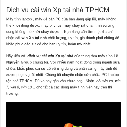
Dịch vụ cài win Xp tại nhà TPHCM
Máy tính laptop , máy để bàn PC của bạn đang gặp lỗi, máy không
thể khởi động được, máy bị virus, máy chạy rất chậm, nhiều ứng
dụng không thể khởi chạy được… Bạn đang cần tìm một địa chỉ
nhận
cài win Xp tại nhà
chất lượng, uy tín, giá thành phải chăng để
khắc phục các sự cố cho bạn uy tín, hoàn mỹ nhất.
Hãy đến với
dịch vụ cài win Xp tại nhà
của trung tâm máy tính
Lê
Nguyễn Group
chúng tôi. Với nhiều năm hoạt động trong ngành sửa
chữa, khắc phục cái sự cố về ứng dụng và phần cứng máy tính để
được phục vụ tốt nhất. Chúng tôi chuyên nhận sửa chữa PC Laptop
tận nhà TPHCM. Dù xa hay gần vẫn chưa ngại. Nhận
cài win xp, win
7, win 8, win 10
.. cho tất cả các dòng máy tính hiện nay trên thị
trường.