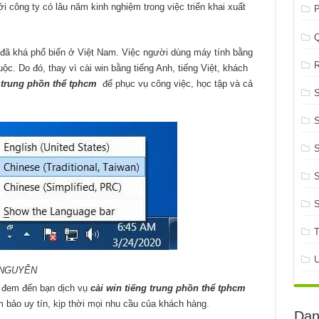
 công ty có lâu năm kinh nghiệm trong việc triển khai xuất
P
 đã khá phổ biến ở Việt Nam. Việc người dùng máy tính bằng
R
uộc. Do đó, thay vì cài win bằng tiếng Anh, tiếng Việt, khách
 trung phồn thể tphcm
để phục vụ công việc, học tập và cả
S
S
S
Ê NGUYỄN
 đem đến bạn dịch vụ
cài win tiếng trung phồn thể tphcm
 bảo uy tín, kịp thời mọi nhu cầu của khách hàng.
Dan