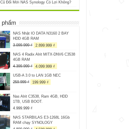
 Cũ Đổi Mới NAS Synology Có Lợi Không?
 phẩm
NAS Nhật IO DATA N3160 2 BAY
HDD 4GB RAM
Giá
Giá
3.099.999
₫
2.899.999
₫
gốc
hiện
NAS 4 Radix Alrit MITX-DNV6 C3538
là:
tại
4GB RAM
3.099.999 ₫.
là:
2.899.999 ₫.
Giá
Giá
4.399.999
₫
4.099.999
₫
gốc
hiện
USB-A 3.0 to LAN 1GB NEC
là:
tại
4.399.999 ₫.
là:
Giá
Giá
259.999
₫
199.999
₫
4.099.999 ₫.
gốc
hiện
là:
tại
Nas Alrit C3538, Ram 4GB, HDD
259.999 ₫.
là:
1TB, USB BOOT.
199.999 ₫.
4.999.999
₫
NAS STARBILAS E3-1268L 16Gb
RAM chạy SYNOLOGY
Giá
Giá