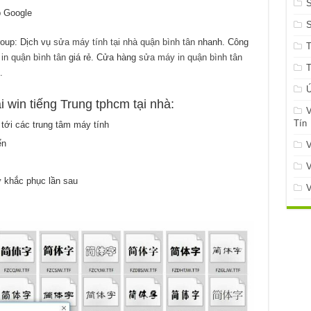
S
p Google
roup: Dịch vụ
sửa máy tính tại nhà quận bình tân
nhanh. Công
n quận bình tân
giá rẻ. Cửa hàng
sửa máy in quận bình tân
.
Ứ
i win tiếng Trung tphcm tại nhà:
V
Tín
ới các trung tâm máy tính
ển
V
V
 khắc phục lần sau
V