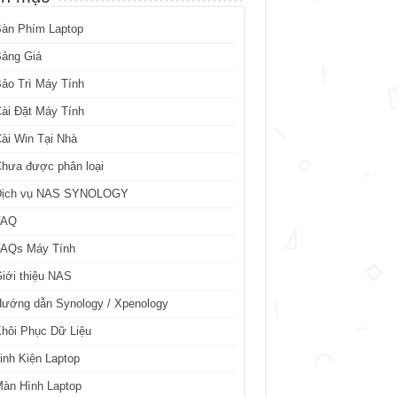
Bàn Phím Laptop
Bảng Giá
ảo Trì Máy Tính
ài Đặt Máy Tính
ài Win Tại Nhà
hưa được phân loại
Dịch vụ NAS SYNOLOGY
FAQ
FAQs Máy Tính
iới thiệu NAS
ướng dẫn Synology / Xpenology
hôi Phục Dữ Liệu
inh Kiện Laptop
àn Hình Laptop