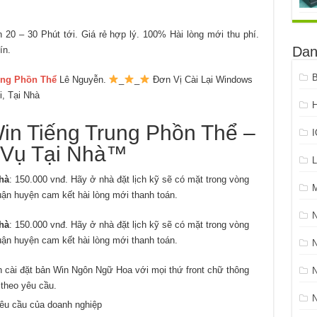
20 – 30 Phút tới. Giá rẻ hợp lý. 100% Hài lòng mới thu phí.
Dan
ín.
B
ung Phồn Thể
Lê Nguyễn.
_
_
Đơn Vị Cài Lại Windows
, Tại Nhà
H
n Tiếng Trung Phồn Thể –
 Vụ Tại Nhà™
L
hà
: 150.000 vnđ. Hãy ở nhà đặt lịch kỹ sẽ có mặt trong vòng
quận huyện cam kết hài lòng mới thanh toán.
hà
: 150.000 vnđ. Hãy ở nhà đặt lịch kỹ sẽ có mặt trong vòng
quận huyện cam kết hài lòng mới thanh toán.
N
 cài đặt bản Win Ngôn Ngữ Hoa với mọi thứ front chữ thông
theo yêu cầu.
yêu cầu của doanh nghiệp