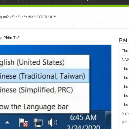
3 bị mất kết nối đến NAS SYNOLOGY
ng Phồn Thể
Bài 
Thu
NAS
Thu
Thu
Thu
Thu
Thu
Nân
Khi