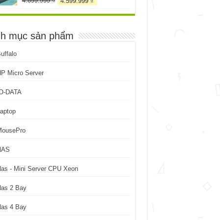
4.899.999
₫
4.599.999
₫
gốc
hiện
là:
tại
4.899.999 ₫.
là:
h mục sản phẩm
4.599.999 ₫.
uffalo
P Micro Server
IO-DATA
aptop
MousePro
NAS
as - Mini Server CPU Xeon
Nas 2 Bay
Nas 4 Bay