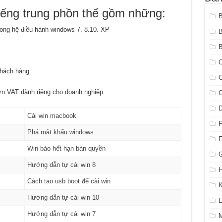
 tiếng trung phồn thể gồm những:
ong hệ điều hành windows 7. 8.10. XP
B
C
Khách hàng.
C
đơn VAT dành riêng cho doanh nghiệp.
C
Cài win macbook
Phá mật khẩu windows
Win báo hết hạn bản quyền
G
Hướng dẫn tự cài win 8
H
Cách tạo usb boot để cài win
K
Hướng dẫn tự cài win 10
L
Hướng dẫn tự cài win 7
M