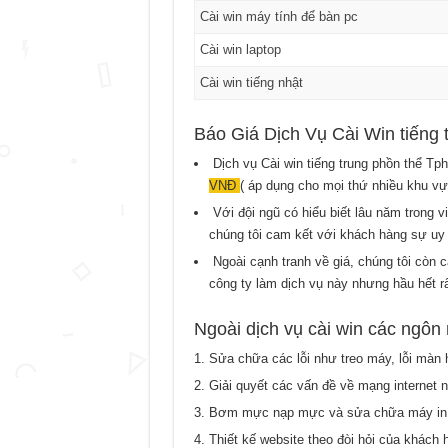
Cài win máy tính để bàn pc
Cài win laptop
Cài win tiếng nhật
Báo Giá Dịch Vụ Cài Win tiếng
Dịch vụ Cài win tiếng trung phồn thể Tph
VNĐ
( áp dụng cho mọi thứ nhiều khu vự
Với đội ngũ có hiểu biết lâu năm trong v
chúng tôi cam kết với khách hàng sự uy 
Ngoài cạnh tranh về giá, chúng tôi còn c
công ty làm dịch vụ này nhưng hầu hết rấ
Ngoài dịch vụ cài win các ngôn 
Sửa chữa các lỗi như treo máy, lỗi màn 
Giải quyết các vấn đề về mạng internet n
Bơm mực nạp mực và sửa chữa máy in t
Thiết kế website theo đòi hỏi của khách 