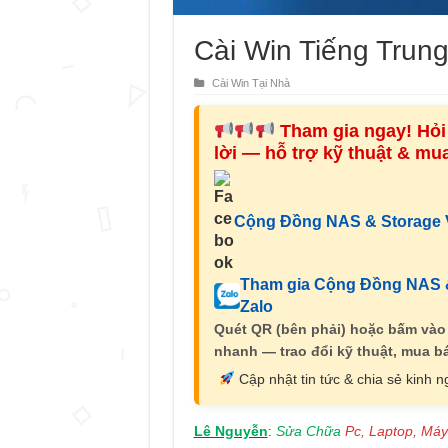
Cài Win Tiếng Trun
Cài Win Tại Nhà
Tham gia ngay! Hỏi 
lời — hỗ trợ kỹ thuật & m
Cộng Đồng NAS & Storage V
Tham gia Cộng Đồng NAS &
Zalo
Quét QR (bên phải) hoặc bấm vào
nhanh — trao đổi kỹ thuật, mua bá
Cập nhật tin tức & chia sẻ kinh 
Lê Nguyễn
Sửa Chữa
Pc, Laptop, Máy
: