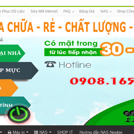
i Phục Dữ Liệu
Sửa Wifi Internet
FAQ
Bảng Giá
NAS
Shop Côn
Máy in
NAS
SHOP IT
Hướng dẫn NAS Newbie