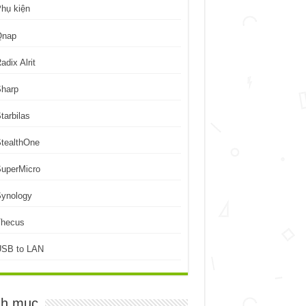
hụ kiện
Qnap
adix Alrit
Sharp
tarbilas
tealthOne
uperMicro
Synology
Thecus
USB to LAN
h mục