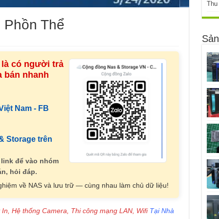
Thu
g Phồn Thể
Sản
là có người trả
ua bán nhanh
iệt Nam - FB
 Storage trên
 link để vào nhóm
n, hỏi đáp.
nghiệm về NAS và lưu trữ — cùng nhau làm chủ dữ liệu!
 In, Hệ thống Camera, Thi công mạng LAN, Wifi
Tại Nhà