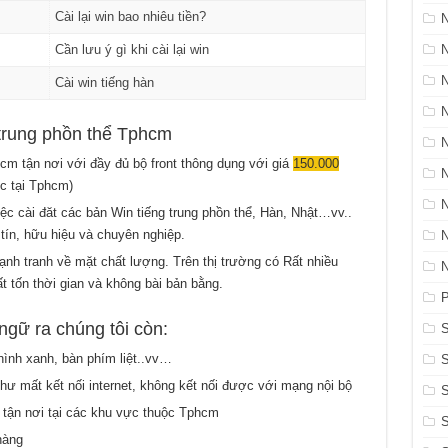
Cài lại win bao nhiêu tiền?
N
Cần lưu ý gì khi cài lại win
Cài win tiếng hàn
 trung phồn thể Tphcm
cm tận nơi với đầy đủ bộ front thông dụng với giá
150.000
c tại Tphcm)
iệc cài đăt các bản Win tiếng trung phồn thể, Hàn, Nhật…vv..
tín, hữu hiệu và chuyên nghiệp.
ạnh tranh về mặt chất lượng. Trên thị trường có Rất nhiều
t tốn thời gian và không bài bản bằng.
P
ngữ ra chúng tôi còn:
S
hình xanh, bàn phím liệt..vv…
hư mất kết nối internet, không kết nối được với mạng nội bộ
S
ận nơi tại các khu vực thuộc Tphcm
hàng