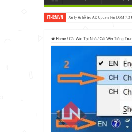
ItHCM.VN
Xử lý & hỗ trợ AE Update lên DSM 7.
Home
/
Cài Win Tại Nhà
/
Cài Win Tiếng Tru