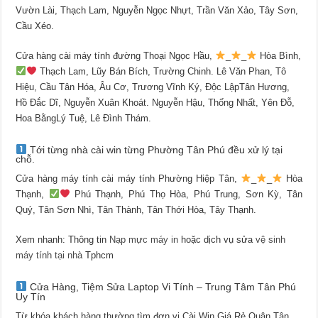
Vườn Lài, Thạch Lam, Nguyễn Ngọc Nhựt, Trần Văn Xảo, Tây Sơn,
Cầu Xéo.
Cửa hàng cài máy tính đường Thoại Ngọc Hầu,
_
_
Hòa Bình,
Thạch Lam, Lũy Bán Bích, Trường Chinh. Lê Văn Phan, Tô
Hiệu, Cầu Tân Hóa, Âu Cơ, Trương Vĩnh Ký, Độc LậpTân Hương,
Hồ Đắc Dĩ, Nguyễn Xuân Khoát. Nguyễn Hậu, Thống Nhất, Yên Đỗ,
Hoa BằngLý Tuệ, Lê Đình Thám.
Tới từng nhà cài win từng Phường Tân Phú đều xử lý tại
chỗ.
Cửa hàng máy tính cài máy tính Phường Hiệp Tân,
_
_
Hòa
Thạnh,
Phú Thạnh, Phú Thọ Hòa, Phú Trung, Sơn Kỳ, Tân
Quý, Tân Sơn Nhì, Tân Thành, Tân Thới Hòa, Tây Thạnh.
Xem nhanh: Thông tin
Nạp mực máy in
hoặc dịch vụ sửa
vệ sinh
máy tính tại nhà
Tphcm
Cửa Hàng, Tiệm Sửa Laptop Vi Tính – Trung Tâm Tân Phú
Uy Tín
Từ khóa khách hàng thường tìm đơn vị
Cài Win Giá Rẻ Quận Tân