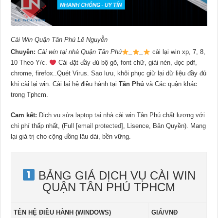
Cài Win Quận Tân Phú Lê Nguyễn
Chuyên:
Cài win tại nhà Quận Tân Phú
_
_
cài lại win xp, 7, 8,
10 Theo Y/c.
Cài đặt đầy đủ bộ gõ, font chữ, giải nén, đọc pdf,
chrome, firefox..Quét Virus. Sao lưu, khôi phục giữ lại dữ liệu đầy đủ
khi cài lại win. Cài lại hệ điều hành tại
Tân Phú
và Các quận khác
trong Tphcm.
Cam kết:
Dịch vụ
sửa laptop tại nhà
cài win Tân Phú chất lượng với
chi phí thấp nhất, (Full
[email protected]
, Lisence, Bản Quyền). Mang
lại giá trị cho cộng đồng lâu dài, bền vững.
BẢNG GIÁ DỊCH VỤ CÀI WIN
QUẬN TÂN PHÚ TPHCM
TÊN HỆ ĐIỀU HÀNH (WINDOWS)
GIÁ/VNĐ