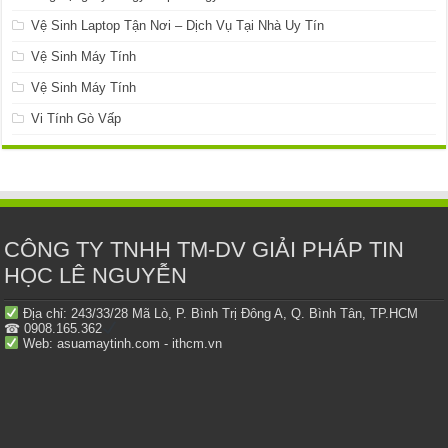
Vệ Sinh Laptop Tận Nơi – Dịch Vụ Tại Nhà Uy Tín
Vệ Sinh Máy Tính
Vệ Sinh Máy Tính
Vi Tính Gò Vấp
CÔNG TY TNHH TM-DV GIẢI PHÁP TIN
HỌC LÊ NGUYỄN
Địa chỉ: 243/33/28 Mã Lò, P. Bình Trị Đông A, Q. Bình Tân, TP.HCM
☎ 0908.165.362
Web: asuamaytinh.com - ithcm.vn