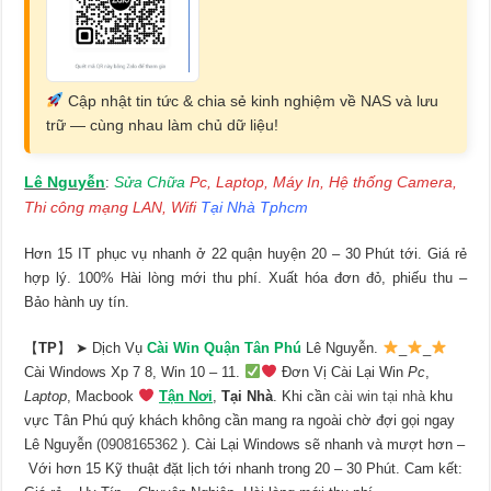
Cập nhật tin tức & chia sẻ kinh nghiệm về NAS và lưu
trữ — cùng nhau làm chủ dữ liệu!
Lê Nguyễn
Sửa Chữa
Pc, Laptop, Máy In, Hệ thống Camera,
:
Thi công mạng LAN, Wifi
Tại Nhà Tphcm
Hơn 15 IT phục vụ nhanh ở 22 quận huyện 20 – 30 Phút tới. Giá rẻ
hợp lý. 100% Hài lòng mới thu phí. Xuất hóa đơn đỏ, phiếu thu –
Bảo hành uy tín.
【
TP
】 ➤ Dịch Vụ
Cài Win Quận Tân Phú
Lê Nguyễn.
_
_
Cài Windows Xp 7 8, Win 10 – 11.
Đơn Vị Cài Lại Win
Pc
,
Laptop
, Macbook
Tận Nơi
,
Tại Nhà
. Khi cần
cài win tại nhà
khu
vực Tân Phú quý khách không cần mang ra ngoài chờ đợi gọi ngay
Lê Nguyễn (
0908165362
). Cài Lại Windows sẽ nhanh và mượt hơn –
Với hơn 15 Kỹ thuật đặt lịch tới nhanh trong 20 – 30 Phút. Cam kết: