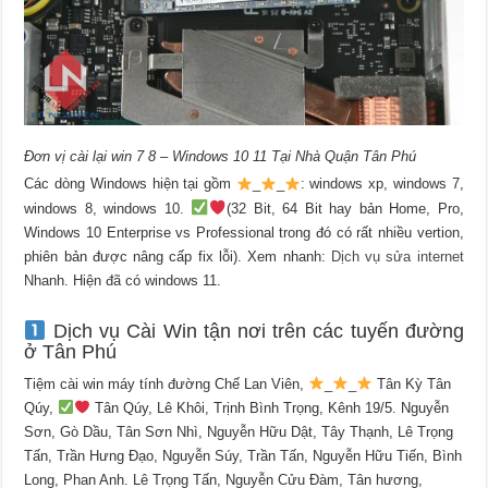
Đơn vị cài lại win 7 8 – Windows 10 11 Tại Nhà Quận Tân Phú
Các dòng Windows hiện tại gồm
_
_
: windows xp, windows 7,
windows 8, windows 10.
(32 Bit, 64 Bit hay bản Home, Pro,
Windows 10 Enterprise vs Professional trong đó có rất nhiều vertion,
phiên bản được nâng cấp fix lỗi). Xem nhanh:
Dịch vụ sửa internet
Nhanh. Hiện đã có windows 11.
Dịch vụ Cài Win tận nơi trên các tuyến đường
ở Tân Phú
Tiệm cài win máy tính đường Chế Lan Viên,
_
_
Tân Kỳ Tân
Qúy,
Tân Qúy, Lê Khôi, Trịnh Bình Trọng, Kênh 19/5. Nguyễn
Sơn, Gò Dầu, Tân Sơn Nhì, Nguyễn Hữu Dật, Tây Thạnh, Lê Trọng
Tấn, Trần Hưng Đạo, Nguyễn Súy, Trần Tấn, Nguyễn Hữu Tiến, Bình
Long, Phan Anh. Lê Trọng Tấn, Nguyễn Cửu Đàm, Tân hương,