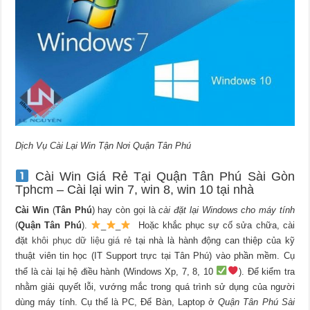
Dịch Vụ Cài Lại Win Tận Nơi Quận Tân Phú
Cài Win Giá Rẻ Tại Quận Tân Phú Sài Gòn
Tphcm – Cài lại win 7, win 8, win 10 tại nhà
Cài Win
(
Tân Phú
) hay còn gọi là
cài đặt lại Windows cho máy tính
(
Quận Tân Phú
).
_
_
Hoặc khắc phục sự cố sửa chữa, cài
đặt
khôi phục dữ liệu giá rẻ
tại nhà là hành động can thiệp của kỹ
thuật viên tin học (IT Support trực tại Tân Phú) vào phần mềm. Cụ
thể là cài lại hệ điều hành (Windows Xp, 7, 8, 10
). Để kiểm tra
nhằm giải quyết lỗi, vướng mắc trong quá trình sử dụng của người
dùng máy tính. Cụ thể là PC, Để Bàn, Laptop ở
Quận Tân Phú Sài