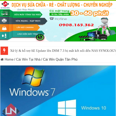
NAS IO DATA N3160 2BAY 4BAY – chạy SYNOLOGY, OMV, CASA OS,
Home
/
Cài Win Tại Nhà
/
Cài Win Quận Tân Phú