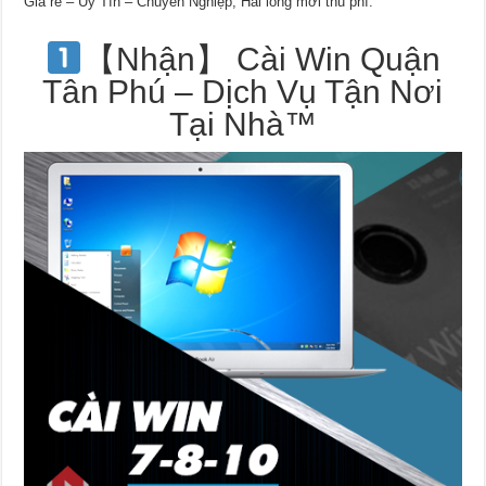
Giá rẻ – Uy Tín – Chuyên Nghiệp, Hài lòng mới thu phí.
【Nhận】 Cài Win Quận
Tân Phú – Dịch Vụ Tận Nơi
Tại Nhà™