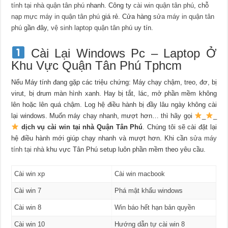
tính tại nhà quận tân phú
nhanh. Công ty
cài win quận tân phú
, chỗ
nạp mực máy in quận tân phú
giá rẻ. Cửa hàng
sửa máy in quận tân
phú
gần đây,
vệ sinh laptop quận tân phú
uy tín.
Cài Lại Windows Pc – Laptop Ở
Khu Vực Quận Tân Phú Tphcm
Nếu Máy tính đang gặp các triệu chứng: Máy chạy chậm, treo, đơ, bị
virut, bị drum màn hình xanh. Hay bị tắt, lác, mở phần mềm không
lên hoặc lên quá chậm. Log hệ điều hành bị đầy lâu ngày không cài
lại windows. Muốn máy chạy nhanh, mượt hơn… thì hãy gọi
_
_
dịch vụ cài win tại nhà Quận Tân Phú
. Chúng tôi sẽ cài đặt lại
hệ điều hành mới giúp chạy nhanh và mượt hơn. Khi cần
sửa máy
tính tại nhà
khu vực Tân Phú setup luôn phần mềm theo yêu cầu.
Cài win xp
Cài win macbook
Cài win 7
Phá mật khẩu windows
Cài win 8
Win báo hết hạn bản quyền
Cài win 10
Hướng dẫn tự cài win 8