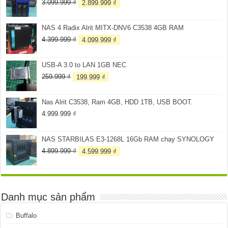
Giá
Giá
3.099.999
₫
2.899.999
₫
gốc
hiện
là:
tại
NAS 4 Radix Alrit MITX-DNV6 C3538 4GB RAM
3.099.999 ₫.
là:
2.899.999 ₫.
Giá
Giá
4.399.999
₫
4.099.999
₫
gốc
hiện
là:
tại
USB-A 3.0 to LAN 1GB NEC
4.399.999 ₫.
là:
4.099.999 ₫.
Giá
Giá
259.999
₫
199.999
₫
gốc
hiện
là:
tại
Nas Alrit C3538, Ram 4GB, HDD 1TB, USB BOOT.
259.999 ₫.
là:
199.999 ₫.
4.999.999
₫
NAS STARBILAS E3-1268L 16Gb RAM chạy SYNOLOGY
Giá
Giá
4.899.999
₫
4.599.999
₫
gốc
hiện
là:
tại
4.899.999 ₫.
là:
4.599.999 ₫.
Danh mục sản phẩm
Buffalo