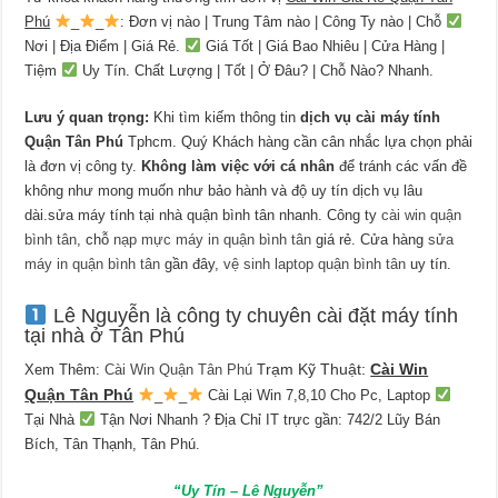
Phú
_
_
: Đơn vị nào | Trung Tâm nào | Công Ty nào | Chỗ
Nơi | Địa Điểm | Giá Rẻ.
Giá Tốt | Giá Bao Nhiêu | Cửa Hàng |
Tiệm
Uy Tín. Chất Lượng | Tốt | Ở Đâu? | Chỗ Nào? Nhanh.
Lưu ý quan trọng:
Khi tìm kiếm thông tin
dịch vụ cài máy tính
Quận Tân Phú
Tphcm. Quý Khách hàng cần cân nhắc lựa chọn phải
là đơn vị công ty.
Không làm việc với cá nhân
để tránh các vấn đề
không như mong muốn như bảo hành và độ uy tín dịch vụ lâu
dài.sửa máy tính tại nhà quận bình tân nhanh. Công ty
cài win quận
bình tân
, chỗ
nạp mực máy in quận bình tân
giá rẻ. Cửa hàng
sửa
máy in quận bình tân
gần đây,
vệ sinh laptop quận bình tân
uy tín.
Lê Nguyễn là công ty chuyên cài đặt máy tính
tại nhà ở Tân Phú
rạm Kỹ Thuật:
Cài Win
Xem Thêm:
Cài Win Quận Tân Phú
T
Quận Tân Phú
_
_
Cài Lại Win 7,8,10 Cho Pc, Laptop
Tại Nhà
Tận Nơi Nhanh ?
Địa Chỉ IT trực gần: 742/2 Lũy Bán
Bích, Tân Thạnh, Tân Phú.
“Uy Tín – Lê Nguyễn”