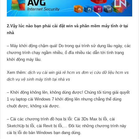
2.Vậy lúc nào bạn phải cài đặt win và phần mềm máy tính ở tại
nhà
– Máy khởi động chậm quá! Do trong qui trình sử dụng lâu ngày, các
chương trình chạy ngầm nhiều, ổ đĩa nhiều rác dẫn tới tình trạng
khởi động máy lâu.
Xem thêm:
dịch vụ cài win giá rẻ hcm
vs
đơn vị cứu dữ liệu hcm
vs
dịch vụ vệ sinh máy tính tại nhà
vs
– Khởi động không lên, không dùng được! Chúng tôi từng giải quyết
1 vụ laptop cài Windows 7 khởi động lên nhưng chẳng thể dùng
chuột được, không xài được.
– Cài các chương trình đồ họa bị lỗi: Cài 3Ds Max bị lỗi, cài
SketchUp bị lỗi, cài Revit bị lỗi,… Đôi lúc những chương trình này
cài bị lỗi do bản Windows bạn đang dùng.