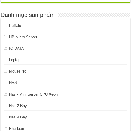
4.899.999 ₫.
là:
4.599.999 ₫.
Danh mục sản phẩm
Buffalo
HP Micro Server
IO-DATA
Laptop
MousePro
NAS
Nas - Mini Server CPU Xeon
Nas 2 Bay
Nas 4 Bay
Phụ kiện