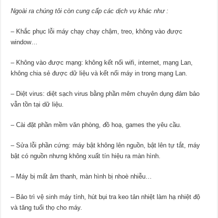
Ngoài ra chúng tôi còn cung cấp các dịch vụ khác như :
– Khắc phục lỗi máy chạy chạy chậm, treo, không vào được
window…
– Không vào được mạng: không kết nối wifi, internet, mạng Lan,
không chia sẻ được dữ liệu và kết nối máy in trong mạng Lan.
– Diệt virus: diệt sạch virus bằng phần mêm chuyên dụng đảm bảo
vẫn tồn tại dữ liệu.
– Cài đặt phần mềm văn phòng, đồ hoạ, games the yêu cầu.
– Sửa lỗi phần cứng: máy bật không lên nguồn, bật lên tự tắt, máy
bật có nguồn nhưng không xuất tín hiệu ra màn hình.
– Máy bị mất âm thanh, màn hình bị nhoè nhiễu…
– Bảo trì vệ sinh máy tính, hút bụi tra keo tản nhiệt làm hạ nhiệt độ
và tăng tuổi thọ cho máy.