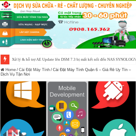
Xử lý & hỗ trợ AE Update lên DSM 7.3 bị mất kết nối đến NAS SYNOLOG
NAS IO DATA N3160 2BAY 4BAY – chạy SYNOLOGY, OMV, CASA OS,
Home
/
Cài Đặt Máy Tính
/
Cài Đặt Máy Tính Quận 6 – Giá Rẻ Uy Tín –
Dịch Vụ Tận Nơi