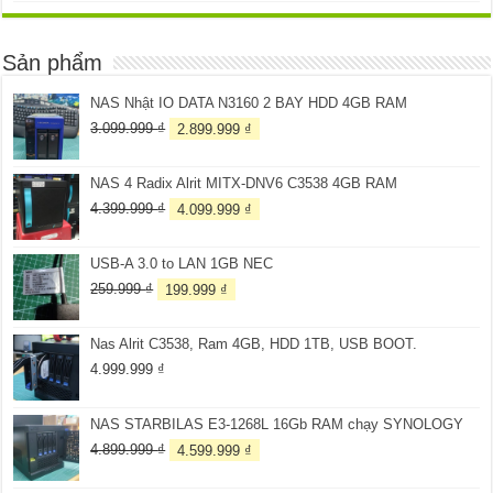
Sản phẩm
NAS Nhật IO DATA N3160 2 BAY HDD 4GB RAM
Giá
Giá
3.099.999
₫
2.899.999
₫
gốc
hiện
là:
tại
NAS 4 Radix Alrit MITX-DNV6 C3538 4GB RAM
3.099.999 ₫.
là:
2.899.999 ₫.
Giá
Giá
4.399.999
₫
4.099.999
₫
gốc
hiện
là:
tại
USB-A 3.0 to LAN 1GB NEC
4.399.999 ₫.
là:
4.099.999 ₫.
Giá
Giá
259.999
₫
199.999
₫
gốc
hiện
là:
tại
Nas Alrit C3538, Ram 4GB, HDD 1TB, USB BOOT.
259.999 ₫.
là:
199.999 ₫.
4.999.999
₫
NAS STARBILAS E3-1268L 16Gb RAM chạy SYNOLOGY
Giá
Giá
4.899.999
₫
4.599.999
₫
gốc
hiện
là:
tại