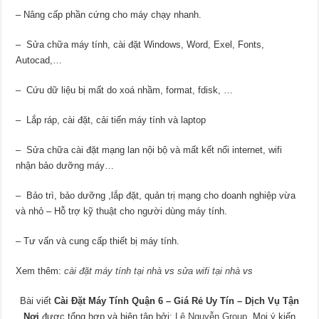
– Nâng cấp phần cứng cho máy chạy nhanh.
– Sửa chữa máy tính, cài đặt Windows, Word, Exel, Fonts,
Autocad,…
– Cứu dữ liệu bị mất do xoá nhầm, format, fdisk, …
– Lắp ráp, cài đặt, cải tiến máy tính và laptop
– Sửa chữa cài đặt mạng lan nội bộ và mất kết nối internet, wifi
nhận bảo dưỡng máy…
– Bảo trì, bảo dưỡng ,lắp đặt, quản trị mạng cho doanh nghiệp vừa
và nhỏ – Hỗ trợ kỹ thuật cho người dùng máy tính.
– Tư vấn và cung cấp thiết bị máy tính.
Xem thêm:
cài đặt máy tính tại nhà
vs
sửa wifi tại nhà
vs
Bài viết
Cài Đặt Máy Tính Quận 6 – Giá Rẻ Uy Tín – Dịch Vụ Tận
Nơi
được tổng hợp và biên tập bởi:
Lê Nguyễn Group
. Mọi ý kiến