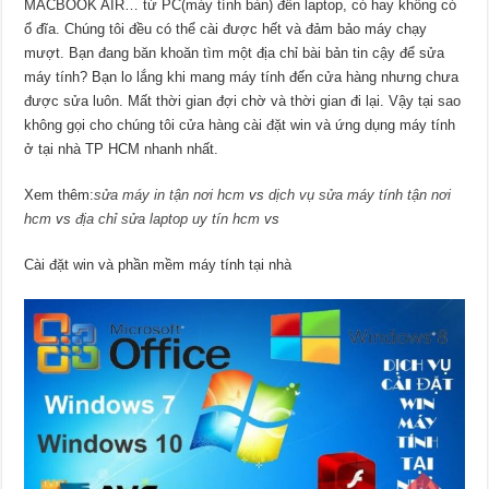
MACBOOK AIR… từ PC(máy tính bàn) đến laptop, có hay không có
ổ đĩa. Chúng tôi đều có thể cài được hết và đảm bảo máy chạy
mượt. Bạn đang băn khoăn tìm một địa chỉ bài bản tin cậy để sửa
máy tính? Bạn lo lắng khi mang máy tính đến cửa hàng nhưng chưa
được sửa luôn. Mất thời gian đợi chờ và thời gian đi lại. Vậy tại sao
không gọi cho chúng tôi cửa hàng cài đặt win và ứng dụng máy tính
ở tại nhà TP HCM nhanh nhất.
Xem thêm:
sửa máy in tận nơi hcm
vs
dịch vụ sửa máy tính tận nơi
hcm
vs
địa chỉ sửa laptop uy tín hcm
vs
Cài đặt win và phần mềm máy tính tại nhà