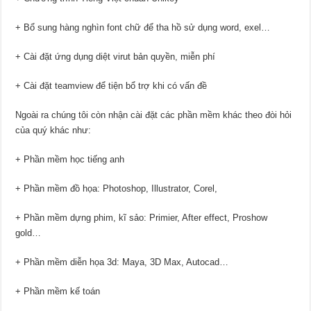
+ Bổ sung hàng nghìn font chữ để tha hồ sử dụng word, exel…
+ Cài đặt ứng dụng diệt virut bản quyền, miễn phí
+ Cài đặt teamview để tiện bổ trợ khi có vấn đề
Ngoài ra chúng tôi còn nhận cài đặt các phần mềm khác theo đòi hỏi
của quý khác như:
+ Phần mềm học tiếng anh
+ Phần mềm đồ họa: Photoshop, Illustrator, Corel,
+ Phần mềm dựng phim, kĩ sảo: Primier, After effect, Proshow
gold…
+ Phần mềm diễn họa 3d: Maya, 3D Max, Autocad…
+ Phần mềm kế toán