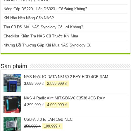
Nâng Cấp DS220+ Lên DS923+ Có Đáng Không?
Khi Nào Nên Nâng Cấp NAS?
Thu Cũ Đổi Mới NAS Synology Có Lợi Không?
Checklist Kiểm Tra NAS Cũ Trước Khi Mua
Những Lỗi Thường Gặp Khi Mua NAS Synology Cũ
Sản phẩm
NAS Nhật IO DATA N3160 2 BAY HDD 4GB RAM
Giá
Giá
3.099.999
₫
2.899.999
₫
gốc
hiện
là:
tại
NAS 4 Radix Alrit MITX-DNV6 C3538 4GB RAM
3.099.999 ₫.
là:
2.899.999 ₫.
Giá
Giá
4.399.999
₫
4.099.999
₫
gốc
hiện
là:
tại
USB-A 3.0 to LAN 1GB NEC
4.399.999 ₫.
là:
4.099.999 ₫.
Giá
Giá
259.999
₫
199.999
₫