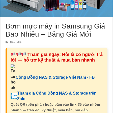
Bơm mực máy in Samsung Giá
Bao Nhiêu – Bảng Giá Mới
Bảng Giá
Tham gia ngay! Hỏi là có người trả
lời — hỗ trợ kỹ thuật & mua bán nhanh
Cộng Đồng NAS & Storage Việt Nam - FB
Tham gia Cộng Đồng NAS & Storage trên
Zalo
Quét QR (bên phải) hoặc bấm vào link để vào nhóm
nhanh — trao đổi kỹ thuật, mua bán, hỏi đáp.