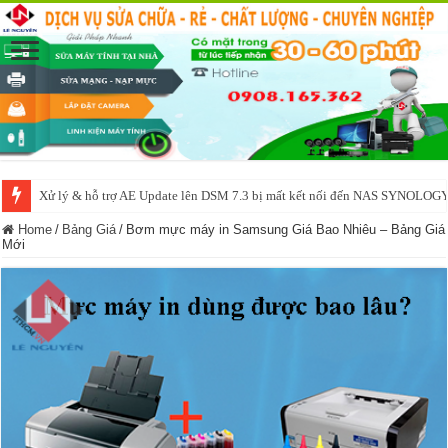
Xử lý & hỗ trợ AE Update lên DSM 7.3 bị mất kết nối đến NAS SYNOLOG
NAS IO DATA N3160 2BAY 4BAY – chạy SYNOLOGY, OMV, CASA OS,
Home
/
Bảng Giá
/
Bơm mực máy in Samsung Giá Bao Nhiêu – Bảng Giá
Mới