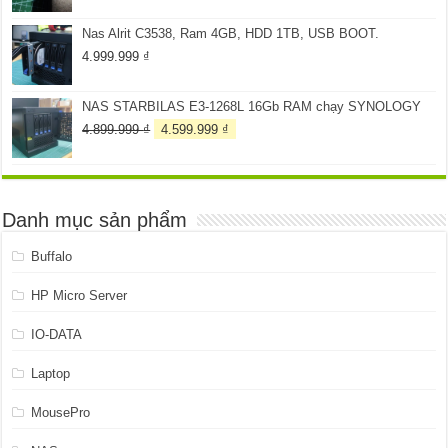
gốc
hiện
là:
tại
Nas Alrit C3538, Ram 4GB, HDD 1TB, USB BOOT.
259.999 ₫.
là:
199.999 ₫.
4.999.999
₫
NAS STARBILAS E3-1268L 16Gb RAM chạy SYNOLOGY
Giá
Giá
4.899.999
₫
4.599.999
₫
gốc
hiện
là:
tại
4.899.999 ₫.
là:
4.599.999 ₫.
Danh mục sản phẩm
Buffalo
HP Micro Server
IO-DATA
Laptop
MousePro