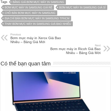
Tags
BẢNG GIÁ BƠM MỰC MÁY IN SAMSUNG
BƠM MỰC MÁY IN SAMSUNG GIÁ RẺ
BƠM MỰC MÁY IN SAMSUNG GIÁ SỈ
CHỖ BÁN BƠM MỰC MÁY IN SAMSUNG
ĐỊA CHỈ BÁN BƠM MỰC MÁY IN SAMSUNG TPHCM
THAY BƠM MỰC MÁY IN SAMSUNG GIÁ BAO NHIÊU
Previous
Bơm mực máy in Xerox Giá Bao
Nhiêu – Bảng Giá Mới
Next
Bơm mực máy in Ricoh Giá Bao
Nhiêu – Bảng Giá Mới
Có thể bạn quan tâm