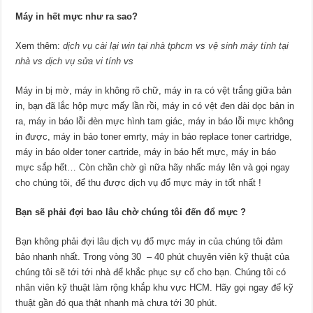
Máy in hết mực như ra sao?
Xem thêm:
dịch vụ cài lại win tại nhà tphcm
vs
vệ sinh máy tính tại
nhà
vs
dịch vụ sửa vi tính
vs
Máy in bị mờ, máy in không rõ chữ, máy in ra có vệt trắng giữa bản
in, bạn đã lắc hộp mực mấy lần rồi, máy in có vệt đen dài dọc bản in
ra, máy in báo lỗi đèn mực hình tam giác, máy in báo lỗi mực không
in được, máy in báo toner emrty, máy in báo replace toner cartridge,
máy in báo older toner cartride, máy in báo hết mực, máy in báo
mực sắp hết… Còn chần chờ gì nữa hãy nhấc máy lên và gọi ngay
cho chúng tôi, để thu được dịch vụ đổ mực máy in tốt nhất !
Bạn sẽ phải đợi bao lâu chờ chúng tôi đến đổ mực ?
Bạn không phải đợi lâu dịch vụ đổ mực máy in của chúng tôi đảm
bảo nhanh nhất. Trong vòng 30 – 40 phút chuyên viên kỹ thuật của
chúng tôi sẽ tới tới nhà để khắc phục sự cố cho bạn. Chúng tôi có
nhân viên kỹ thuật làm rộng khắp khu vực HCM. Hãy gọi ngay để kỹ
thuật gần đó qua thật nhanh mà chưa tới 30 phút.