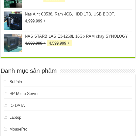
gốc
hiện
là:
tại
Nas Alrit C3538, Ram 4GB, HDD 1TB, USB BOOT.
259.999 ₫.
là:
199.999 ₫.
4.999.999
₫
NAS STARBILAS E3-1268L 16Gb RAM chạy SYNOLOGY
Giá
Giá
4.899.999
₫
4.599.999
₫
gốc
hiện
là:
tại
4.899.999 ₫.
là:
4.599.999 ₫.
Danh mục sản phẩm
Buffalo
HP Micro Server
IO-DATA
Laptop
MousePro