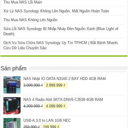
Thu Mua NAS Lỗi Main
Xử Lý NAS Synology Không Lên Nguồn, Mất Nguồn Hoàn Toàn
Thu Mua NAS Không Lên Nguồn
Sửa Lỗi NAS Synology Bị Nhấp Nháy Đèn Nguồn Xanh (Blue Light of
Death)
Dịch Vụ Sửa Chữa NAS Synology Uy Tín TPHCM | Bắt Bệnh Nhanh,
Cứu Dữ Liệu Chuyên Sâu
Sản phẩm
NAS Nhật IO DATA N3160 2 BAY HDD 4GB RAM
Giá
Giá
3.099.999
₫
2.899.999
₫
gốc
hiện
là:
tại
NAS 4 Radix Alrit MITX-DNV6 C3538 4GB RAM
3.099.999 ₫.
là:
2.899.999 ₫.
Giá
Giá
4.399.999
₫
4.099.999
₫
gốc
hiện
là:
tại
USB-A 3.0 to LAN 1GB NEC
4.399.999 ₫.
là:
4.099.999 ₫.
Giá
Giá
259.999
₫
199.999
₫