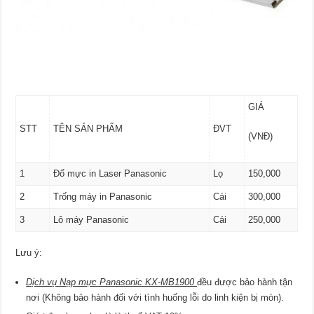
GIÁ
STT
TÊN SẢN PHẨM
ĐVT
(VNĐ)
1
Đổ mực in Laser Panasonic
Lọ
150,000
2
Trống máy in Panasonic
Cái
300,000
3
Lô máy Panasonic
Cái
250,000
Lưu ý:
Dịch vụ Nạp mực Panasonic KX-MB1900
đều được bảo hành tận
nơi (Không bảo hành đối với tình huống lỗi do linh kiện bị mòn).