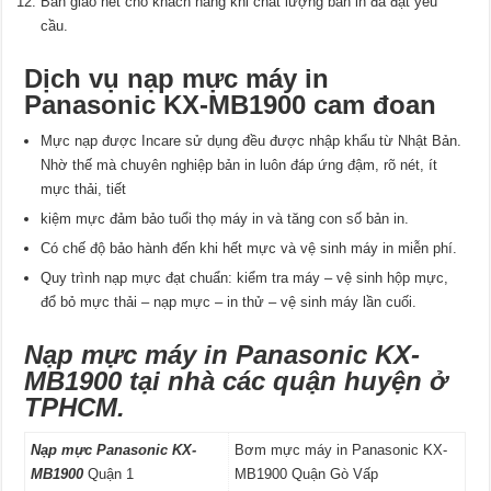
Bàn giao hết cho khách hàng khi chất lượng bản in đã đạt yêu
cầu.
Dịch vụ nạp mực máy in
Panasonic KX-MB1900 cam đoan
Mực nạp được Incare sử dụng đều được nhập khẩu từ Nhật Bản.
Nhờ thế mà chuyên nghiệp bản in luôn đáp ứng đậm, rõ nét, ít
mực thải, tiết
kiệm mực đảm bảo tuổi thọ máy in và tăng con số bản in.
Có chế độ bảo hành đến khi hết mực và vệ sinh máy in miễn phí.
Quy trình nạp mực đạt chuẩn: kiểm tra máy – vệ sinh hộp mực,
đổ bỏ mực thải – nạp mực – in thử – vệ sinh máy lần cuối.
Nạp mực máy in Panasonic KX-
MB1900 tại nhà các quận huyện ở
TPHCM.
Nạp mực Panasonic KX-
Bơm mực máy in Panasonic KX-
MB1900
Quận 1
MB1900 Quận Gò Vấp