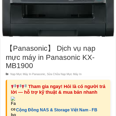
【Panasonic】 Dịch vụ nạp
mực máy in Panasonic KX-
MB1900
Nạp Mực Máy In Panasonic
,
Sửa Chữa Nạp Mực Máy In
Tham gia ngay! Hỏi là có người trả
lời — hỗ trợ kỹ thuật & mua bán nhanh
Cộng Đồng NAS & Storage Việt Nam - FB