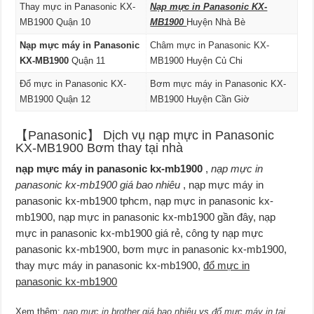
Thay mực in Panasonic KX-
Nạp mực in Panasonic KX-
MB1900 Quận 10
MB1900
Huyện Nhà Bè
Nạp mực máy in Panasonic
Châm mực in Panasonic KX-
KX-MB1900
Quận 11
MB1900 Huyện Củ Chi
Đổ mực in Panasonic KX-
Bơm mực máy in Panasonic KX-
MB1900 Quận 12
MB1900 Huyện Cần Giờ
【Panasonic】 Dịch vụ nạp mực in Panasonic
KX-MB1900 Bơm thay tại nhà
nạp mực máy in panasonic kx-mb1900
,
nạp mực in
panasonic kx-mb1900 giá bao nhiêu
, nạp mực máy in
panasonic kx-mb1900 tphcm, nạp mực in panasonic kx-
mb1900, nạp mực in panasonic kx-mb1900 gần đây, nạp
mực in panasonic kx-mb1900 giá rẻ, công ty nạp mực
panasonic kx-mb1900, bơm mực in panasonic kx-mb1900,
thay mực máy in panasonic kx-mb1900,
đổ mực in
panasonic kx-mb1900
Xem thêm:
nạp mực in brother giá bao nhiêu
vs
đổ mực máy in tại