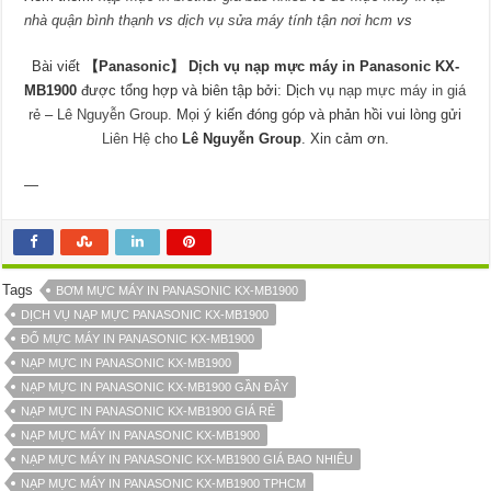
nhà quận bình thạnh
vs
dịch vụ sửa máy tính tận nơi hcm
vs
Bài viết
【Panasonic】 Dịch vụ nạp mực máy in Panasonic KX-
MB1900
được tổng hợp và biên tập bởi: Dịch vụ
nạp mực máy in giá
rẻ
–
Lê Nguyễn Group
. Mọi ý kiến đóng góp và phản hồi vui lòng gửi
Liên Hệ
cho
Lê Nguyễn Group
. Xin cảm ơn.
—
Tags
BƠM MỰC MÁY IN PANASONIC KX-MB1900
DỊCH VỤ NẠP MỰC PANASONIC KX-MB1900
ĐỔ MỰC MÁY IN PANASONIC KX-MB1900
NẠP MỰC IN PANASONIC KX-MB1900
NẠP MỰC IN PANASONIC KX-MB1900 GẦN ĐÂY
NẠP MỰC IN PANASONIC KX-MB1900 GIÁ RẺ
NẠP MỰC MÁY IN PANASONIC KX-MB1900
NẠP MỰC MÁY IN PANASONIC KX-MB1900 GIÁ BAO NHIÊU
NẠP MỰC MÁY IN PANASONIC KX-MB1900 TPHCM