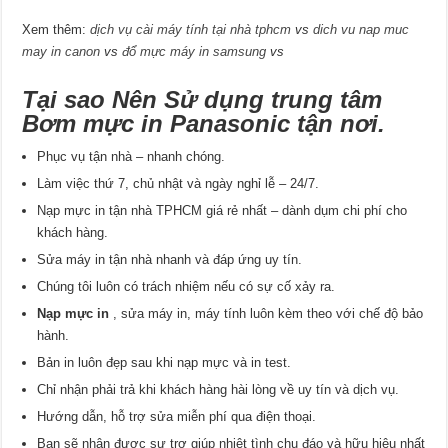
Xem thêm:
dịch vụ cài máy tính tại nhà tphcm
vs
dich vu nap muc
may in canon
vs
đổ mực máy in samsung
vs
Tại sao Nên Sử dụng trung tâm
Bơm mực in Panasonic tận nơi.
Phục vụ tận nhà – nhanh chóng.
Làm việc thứ 7, chủ nhật và ngày nghỉ lễ – 24/7.
Nạp mực in tận nhà TPHCM giá rẻ nhất – dành dụm chi phí cho
khách hàng.
Sửa máy in tận nhà nhanh và đáp ứng uy tín.
Chúng tôi luôn có trách nhiệm nếu có sự cố xảy ra.
Nạp mực in
, sửa máy in, máy tính luôn kèm theo với chế độ bảo
hành.
Bản in luôn đẹp sau khi nạp mực và in test.
Chỉ nhận phải trả khi khách hàng hài lòng về uy tín và dịch vụ.
Hướng dẫn, hỗ trợ sửa miễn phí qua điện thoại.
Bạn sẽ nhận được sự trợ giúp nhiệt tình chu đáo và hữu hiệu nhất