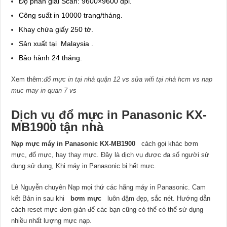
Độ phân giải Scan: 9600×9600 dpi.
Công suất in 10000 trang/tháng.
Khay chứa giấy 250 tờ.
Sản xuất tại
Malaysia
.
Bảo hành 24 tháng.
Xem thêm:
đổ mực in tại nhà quận 12
vs
sửa wifi tại nhà hcm
vs
nap
muc may in quan 7
vs
Dịch vụ đổ mực in Panasonic KX-
MB1900 tận nhà
Nạp mực máy in Panasonic KX-MB1900
cách gọi khác bơm
mực, đổ mực, hay thay mực. Đây là dịch vụ được đa số người sử
dụng sử dụng, Khi máy in Panasonic bị hết mực.
Lê Nguyễn chuyên Nạp mọi thứ các hãng máy in Panasonic. Cam
kết Bản in sau khi
bơm mực
luôn đậm đẹp, sắc nét. Hướng dẫn
cách reset mực đơn giản để các bạn cũng có thể có thể sử dụng
nhiều nhất lượng mực nạp.