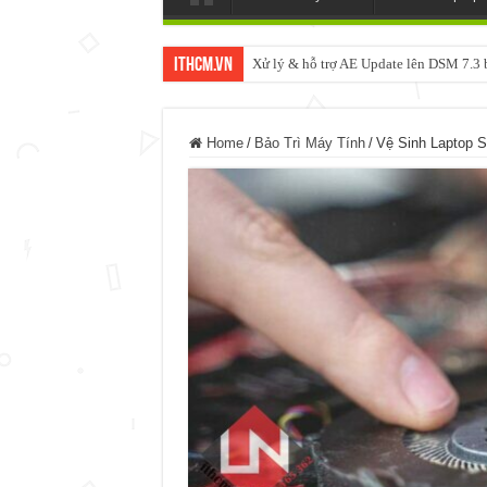
ItHCM.VN
Xử lý & hỗ trợ AE Update lên DSM 7.
NAS IO DATA N3160 2BAY 4BAY – 
Home
/
Bảo Trì Máy Tính
/
Vệ Sinh Laptop 