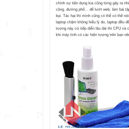
chính sự tiện dụng kia cũng từng gây ra nh
cộng, đường phố… để lướt web, làm bài tập; 
bụi. Tác hại thì mình cũng có thể có thể n
laptop chậm không hiểu lý do, laptop đều đ
tượng này cứ tiếp diễn lâu dài thì CPU và c
khi máy tính có các hiện tượng trên bạn n