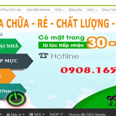
i Phục Dữ Liệu
Sửa Wifi Internet
FAQ
Bảng Giá
NAS
Shop Côn
Máy in
NAS
SHOP IT
Hướng dẫn NAS Newbie