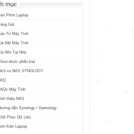
h mục
Bàn Phím Laptop
Bảng Giá
ảo Trì Máy Tính
ài Đặt Máy Tính
ài Win Tại Nhà
hưa được phân loại
Dịch vụ NAS SYNOLOGY
FAQ
FAQs Máy Tính
iới thiệu NAS
ướng dẫn Synology / Xpenology
hôi Phục Dữ Liệu
inh Kiện Laptop