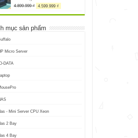
Giá
Giá
4.899.999
₫
4.599.999
₫
gốc
hiện
là:
tại
4.899.999 ₫.
là:
h mục sản phẩm
4.599.999 ₫.
uffalo
P Micro Server
IO-DATA
aptop
MousePro
NAS
as - Mini Server CPU Xeon
Nas 2 Bay
Nas 4 Bay