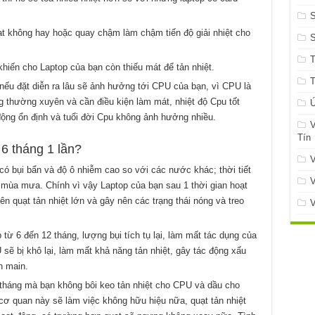
S
quạt không hay hoặc quay chậm làm chậm tiến độ giải nhiệt cho
hiến cho Laptop của bạn còn thiếu mát để tản nhiệt.
 nếu đặt diễn ra lâu sẽ ảnh hưởng tới CPU của bạn, vì CPU là
g thường xuyên và cần điều kiện làm mát, nhiệt độ Cpu tốt
Ứ
động ổn định và tuổi đời Cpu không ảnh hưởng nhiều.
V
Tín
 6 tháng 1 lần?
V
ó bụi bẩn và độ ô nhiễm cao so với các nước khác; thời tiết
V
 mùa mưa. Chính vì vậy Laptop của bạn sau 1 thời gian hoạt
rên quạt tản nhiệt lớn và gây nên các trạng thái nóng và treo
V
từ 6 đến 12 tháng, lượng bụi tích tụ lại, làm mất tác dụng của
 sẽ bị khô lại, làm mất khả năng tản nhiệt, gây tác động xấu
n main.
 tháng mà bạn không bôi keo tản nhiệt cho CPU và dầu cho
cơ quan này sẽ làm việc không hữu hiệu nữa, quạt tản nhiệt