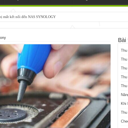
3 bị mất kết nối đến NAS SYNOLOGY
chạy SYNOLOGY, OMV, CASA OS, TRUENAS, Made in Japan
Sony
Bài 
Thu
Thu
Thu
Thu
Thu
Nân
Khi
Thu
Che