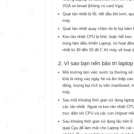
VGA on broad (không có card Vga).
Quạt tản nhiệt bị lỗi, hết dầu bôi trơn, 
máy.
Quạt tản nhiệt quay chậm do bị bụi bám k
Keo tản nhiệt CPU bị khô, hoặc hết keo,
trung tâm điều khiển Laptop, nó hoạt độn
nhất từ 40 đến 50 độ C thì máy sẽ hoạt 
2. Vì sao bạn nên bảo trì laptop
Môi trường làm việc nước ta thường sẽ c
khá là nóng vào ngày hè và ẩm thấp vào
động, lượng bụi tích tụ trên mainboard, t
máy.
Sau một khoảng thời gian sử dụng laptop 
các tản nhiệt. Ngoài ra keo tản nhiệt CPU
trực diện tới CPU và các con chipset trê
Sau khoảng thời gian sử dụng lâu trên 6
quạt Cpu để làm mát cho Laptop thì các 