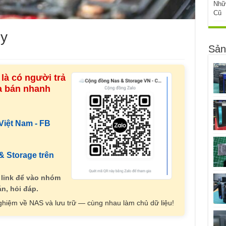
Nhữ
Cũ
ny
Sản
là có người trả
ua bán nhanh
iệt Nam - FB
 Storage trên
 link để vào nhóm
n, hỏi đáp.
nghiệm về NAS và lưu trữ — cùng nhau làm chủ dữ liệu!