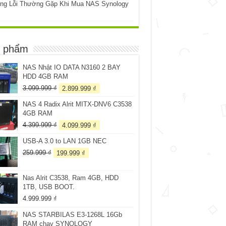
ng Lỗi Thường Gặp Khi Mua NAS Synology
 phẩm
NAS Nhật IO DATA N3160 2 BAY
HDD 4GB RAM
Giá
Giá
3.099.999
₫
2.899.999
₫
gốc
hiện
NAS 4 Radix Alrit MITX-DNV6 C3538
là:
tại
4GB RAM
3.099.999 ₫.
là:
2.899.999 ₫.
Giá
Giá
4.399.999
₫
4.099.999
₫
gốc
hiện
USB-A 3.0 to LAN 1GB NEC
là:
tại
4.399.999 ₫.
là:
Giá
Giá
259.999
₫
199.999
₫
4.099.999 ₫.
gốc
hiện
là:
tại
Nas Alrit C3538, Ram 4GB, HDD
259.999 ₫.
là:
1TB, USB BOOT.
199.999 ₫.
4.999.999
₫
NAS STARBILAS E3-1268L 16Gb
RAM chạy SYNOLOGY