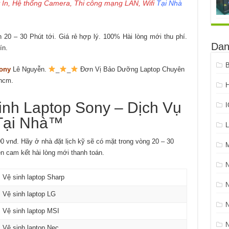
 In, Hệ thống Camera, Thi công mạng LAN, Wifi
Tại Nhà
20 – 30 Phút tới. Giá rẻ hợp lý. 100% Hài lòng mới thu phí.
Dan
ín.
B
ony
Lê Nguyễn.
_
_
Đơn Vị Bảo Dưỡng Laptop Chuyên
hcm.
H
h Laptop Sony – Dịch Vụ
Tại Nhà™
L
00 vnđ. Hãy ở nhà đặt lịch kỹ sẽ có mặt trong vòng 20 – 30
ện cam kết hài lòng mới thanh toán.
Vệ sinh laptop Sharp
N
Vệ sinh laptop LG
Vệ sinh laptop MSI
Vệ sinh laptop Nec