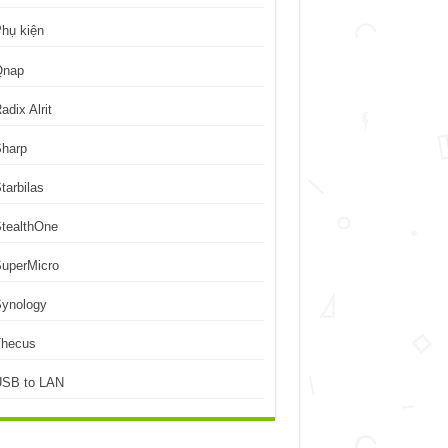
hụ kiện
Qnap
adix Alrit
Sharp
tarbilas
tealthOne
uperMicro
Synology
Thecus
USB to LAN