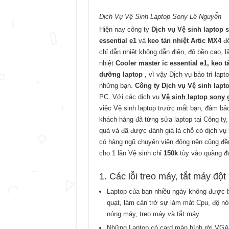
Dịch Vụ Vệ Sinh Laptop Sony Lê Nguyễn
Hiện nay công ty
Dịch vụ Vệ sinh laptop 
essential e1
và
keo tản nhiệt Artic MX4
để
chỉ dẫn nhiệt không dẫn điện, độ bền cao, l
nhiệt
Cooler master ic essential e1, keo 
dưỡng laptop
, vì vậy Dịch vụ bảo trì lap
những bạn.
Công ty Dịch vụ Vệ sinh lapt
PC. Với các dịch vụ
Vệ sinh laptop sony 
việc Vệ sinh laptop trước mắt bạn, đảm bảo
khách hàng đã từng sửa laptop tại Công ty, 
quả và đã được đánh giá là chỗ có dịch vụ 
có hàng ngũ chuyên viên đông nên cũng đề
cho 1 lần Vệ sinh chỉ
150k
tùy vào quãng đư
1. Các lỗi treo máy, tắt máy đột
Laptop của bạn nhiều ngày không được 
quạt, làm cản trở sự làm mát Cpu, độ nó
nóng máy, treo máy và tắt máy.
Những Laptop có card màn hình rời VGA t