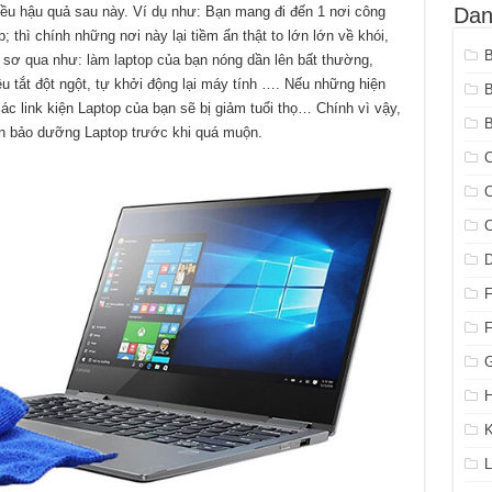
Dan
iều hậu quả sau này. Ví dụ như: Bạn mang đi đến 1 nơi công
thì chính những nơi này lại tiềm ẩn thật to lớn lớn về khói,
ói sơ qua như: làm laptop của bạn nóng dần lên bất thường,
ều tắt đột ngột, tự khởi động lại máy tính …. Nếu những hiện
ác link kiện Laptop của bạn sẽ bị giảm tuổi thọ… Chính vì vậy,
B
ên bảo dưỡng Laptop trước khi quá muộn.
C
C
C
G
H
K
L