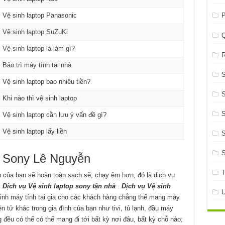
Vệ sinh laptop Panasonic
P
Vệ sinh laptop SuZuKi
Vệ sinh laptop là làm gì?
R
Bảo trì máy tính tại nhà
Vệ sinh laptop bao nhiêu tiền?
S
Khi nào thì vệ sinh laptop
S
Vệ sinh laptop cần lưu ý vấn đề gì?
Vệ sinh laptop lấy liền
S
p Sony Lê Nguyễn
op của bạn sẽ hoàn toàn sạch sẽ, chạy êm hơn, đó là dịch vụ
y
Dịch vụ Vệ sinh laptop sony tận nhà
.
Dịch vụ Vệ sinh
inh máy tính tại gia cho các khách hàng chẳng thể mang máy
ện tử khác trong gia đình của bạn như tivi, tủ lạnh, đầu máy
ều có thể có thể mang đi tới bất kỳ nơi đâu, bất kỳ chỗ nào;