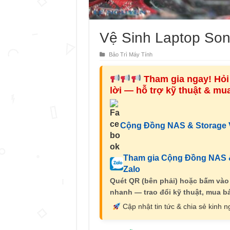
Vệ Sinh Laptop So
Bảo Trì Máy Tính
Tham gia ngay! Hỏi 
lời — hỗ trợ kỹ thuật & m
Cộng Đồng NAS & Storage V
Tham gia Cộng Đồng NAS &
Zalo
Quét QR (bên phải) hoặc bấm vào
nhanh — trao đổi kỹ thuật, mua bá
Cập nhật tin tức & chia sẻ kinh 