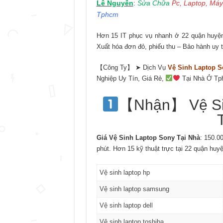
Lê Nguyễn
Sửa Chữa
Pc, Laptop, Máy
:
Tphcm
Hơn 15 IT phục vụ nhanh ở 22 quận huyện 
Xuất hóa đơn đỏ, phiếu thu – Bảo hành uy t
【Công Ty】 ➤ Dịch Vụ
Vệ Sinh Laptop S
Nghiệp Uy Tín, Giá Rẻ,
Tại Nhà Ở Tp
【Nhận】 Vệ Sin
Giá Vệ Sinh Laptop Sony Tại Nhà
: 150.0
phút. Hơn 15 kỹ thuật trực tại 22 quận huy
Vệ sinh laptop hp
Vệ sinh laptop samsung
Vệ sinh laptop dell
Vệ sinh laptop toshiba