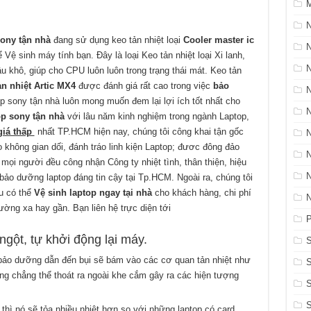
M
N
sony tận nhà
đang sử dụng keo tản nhiệt loại
Cooler master ic
 Vệ sinh máy tính bạn. Đây là loại Keo tản nhiệt loại Xi lanh,
âu khô, giúp cho CPU luôn luôn trong trạng thái mát. Keo tản
tản nhiệt Artic MX4
được đánh giá rất cao trong việc
bảo
top sony tận nhà luôn mong muốn đem lại lợi ích tốt nhất cho
op sony tận nhà
với lâu năm kinh nghiệm trong ngành Laptop,
giá thấp
nhất TP.HCM hiện nay, chúng tôi công khai tận gốc
 không gian dối, đánh tráo linh kiện Laptop; đươc đông đảo
mọi người đều công nhận Công ty nhiệt tình, thân thiện, hiệu
bảo dưỡng laptop đáng tin cậy tại Tp.HCM. Ngoài ra, chúng tôi
u có thể
Vệ sinh laptop ngay tại nhà
cho khách hàng, chi phí
ờng xa hay gần. Bạn liên hệ trực diện tới
P
 ngột, tự khởi động lại máy.
S
bảo dưỡng dẫn đến bụi sẽ bám vào các cơ quan tản nhiệt như
ng chẳng thể thoát ra ngoài khe cắm gây ra các hiện tượng
S
hì nó sẽ tỏa nhiều nhiệt hơn so với những laptop có card