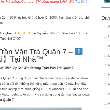
 In, Hệ thống Camera, Thi công mạng LAN, Wifi
Tại Nhà
Dan
20 – 30 Phút tới. Giá rẻ hợp lý. 100% Hài lòng mới thu phí.
ín.
B
Trà Quận 7
_
_
Lê Nguyễn. Win 7 8, Windows 10, . Cài
H
 Tận Nơi Ở Q7.
Trần Văn Trà Quận 7 –
L
i】Tại Nhà™
ài:
Dịch Vụ Cài Win Đường Trần Văn Trà Quận 7
rà Quận 7
cũng được biết đến là một dịch vụ cài đặt windows
ng sẽ là cái tên không thể vắng mặt trong bản kê này. Nơi đây
N
tính laptop mới cũng giống cũ. Cài windows 7, 8, 10 cho các
y Vaio, Toshiba, Acer, …Khi sử dụng trung tâm cài đặt windows
rà Quận 7