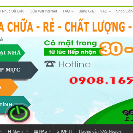
i Phục Dữ Liệu
Sửa Wifi Internet
FAQ
Bảng Giá
NAS
Shop Côn
Máy in
NAS
SHOP IT
Hướng dẫn NAS Newbie