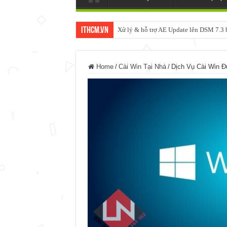
ItHCM.VN
Xử lý & hỗ trợ AE Update lên DSM 7.
NAS IO DATA N3160 2BAY 4BAY – 
Home
/
Cài Win Tại Nhà
/
Dịch Vụ Cài Win Đ