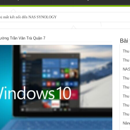
3 bị mất kết nối đến NAS SYNOLOGY
chạy SYNOLOGY, OMV, CASA OS, TRUENAS, Made in Japan
ường Trần Văn Trà Quận 7
Bài 
Thu
Thu
NAS
Thu
Thu
Thu
Thu
Thu
Nân