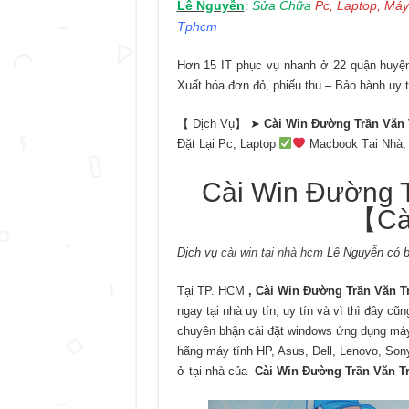
Lê Nguyễn
Sửa Chữa
Pc, Laptop, Máy
:
Tphcm
Hơn 15 IT phục vụ nhanh ở 22 quận huyện 
Xuất hóa đơn đỏ, phiếu thu – Bảo hành uy t
【 Dịch Vụ】 ➤
Cài Win Đường Trần Văn 
Đặt Lại Pc, Laptop
Macbook Tại Nhà,
Cài Win Đường 
【Cà
Dịch vụ
cài win tại nhà hcm
Lê Nguyễn có b
Tại TP. HCM
, Cài Win Đường Trần Văn T
ngay tại nhà uy tín, uy tín và vì thì đây cũ
chuyên bhận cài đặt windows ứng dụng máy 
hãng máy tính HP, Asus, Dell, Lenovo, Son
ở tại nhà của
Cài Win Đường Trần Văn T