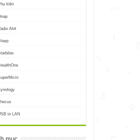
hụ kiện
Qnap
adix Alrit
Sharp
tarbilas
tealthOne
uperMicro
Synology
Thecus
USB to LAN
h mục