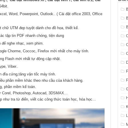
4bit.
el, Word, Powerpoint, Outlook.. ( Cài đặt office 2003, Office
B
ont chữ UTM đẹp tuyệt dành cho đồ họa, thiết kế.
ác tập tin PDF nhanh chóng, tiện dung
C
ện để nghe nhạc, xem phim.
C
oogle Chorme, Coccoc, Firefox mới nhất cho máy tính.
C
ạng Flash mới nhất tự động cập nhật.
pe, Viber..
 đĩa cứng,tăng vận tốc máy tính.
nhiều phần mềm khác theo nhu cầu của khách hàng.
g, phần mềm kế toán.
G
hư Corel, Photoshop, Autocad, 3DSMAX…
H
 như tra từ điển, viết các công thức toán học, hóa học…
K
L
M