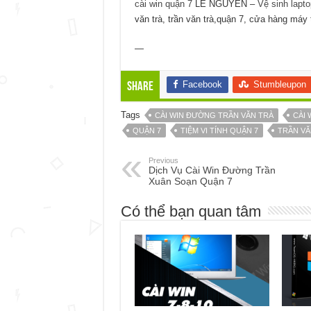
cài win quận 7
LÊ NGUYỄN –
Vệ sinh lapt
văn trà, trần văn trà,quận 7, cửa hàng máy 
—
Facebook
Stumbleupon
Share
Tags
CÀI WIN ĐƯỜNG TRẦN VĂN TRÀ
CÀI 
QUẬN 7
TIỆM VI TÍNH QUẬN 7
TRẦN VĂ
Previous
Dịch Vụ Cài Win Đường Trần
Xuân Soạn Quận 7
Có thể bạn quan tâm