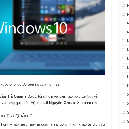
N
 vụ khôi phục dữ liệu tại nhà hcm
vs
P
S
Văn Trà Quận 7
được tổng hợp và biên tập bởi:
Lê Nguyễn
i vui lòng gửi
Liên Hệ
cho
Lê Nguyễn Group
. Xin cảm ơn.
S
ăn Trà Quận 7
hcm –
nạp mực máy in quận 7
sài gòn. Tham khảo từ
dịch vụ