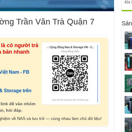
Khi
ờng Trần Văn Trà Quận 7
Sản
là có người trả
ua bán nhanh
iệt Nam - FB
 Storage trên
 link để vào nhóm
n, hỏi đáp.
nghiệm về NAS và lưu trữ — cùng nhau làm chủ dữ liệu!