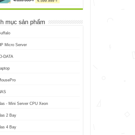
4.899.999
₫
4.599.999
₫
gốc
hiện
là:
tại
4.899.999 ₫.
là:
h mục sản phẩm
4.599.999 ₫.
uffalo
P Micro Server
IO-DATA
aptop
MousePro
NAS
as - Mini Server CPU Xeon
Nas 2 Bay
Nas 4 Bay