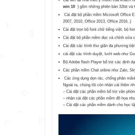
win 10
) gồm những phiên bản 32bit và 6
Cài đặt bộ phần mềm Microsoft Office Exc
2007, 2010, Office 2013, Office 2016..)
Cài đặt trọn bộ font chữ tiếng việt, bộ f
Cài đặt bộ phần mềm đọc và chỉnh sửa c
Cài đặt các trình thư giãn đa phương ti
cài đặt các trình duyệt, lướt web như G
Bộ Adobe flash Player bổ trợ các định d
Các phần mềm Chat online như Zalo, Sky
Các ứng dụng dọn rác, chống phân mãnh
Ngoài ra, chúng tôi còn nhận cài thêm 
– Cài đặt các phần mềm bổ trợ văn phòn
– nhận cài đặt các phần mềm đồ họa n
– Cài đặt các phần mềm dành cho học tập