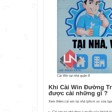
Cài Win tại nhà quận 8
Khi Cài Win Đường Tr
được cài những gì ?
Xem thêm:
cài win tại nhà tphcm
vs
sửa lap
Cài win tại nhà theo ý muốn của khách 