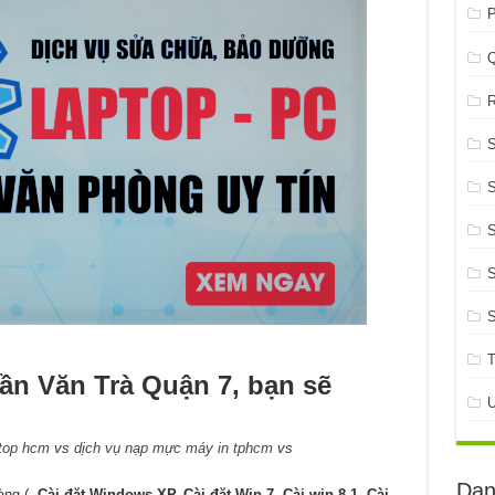
P
R
S
S
S
ần Văn Trà Quận 7, bạn sẽ
top hcm
vs
dịch vụ nạp mực máy in tphcm
vs
Dan
hàng (
Cài đặt Windows XP, Cài đặt Win 7, Cài win 8.1, Cài