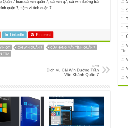
S
op Quận 7
hcm.cài win quận 7, cài win q7, cài win đường trần
tính quận 7, tiệm vi tính quận 7
LinkedIn
Pinterest
Ứ
V
WIN Q7
CÀI WIN QUẬN 7
CỬA HÀNG MÁY TÍNH QUẬN 7
Tín
N TRÀ
V
Next
V
Dịch Vụ Cài Win Đường Trần
Văn Khánh Quận 7
V