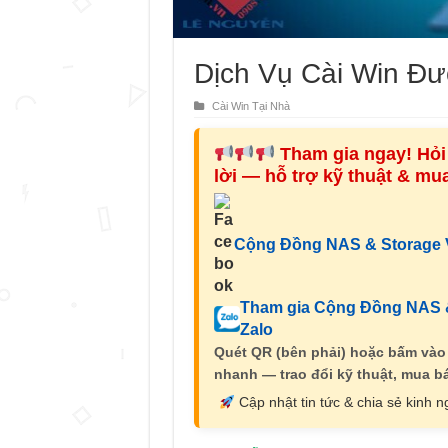
Dịch Vụ Cài Win Đư
Cài Win Tại Nhà
Tham gia ngay! Hỏi 
lời — hỗ trợ kỹ thuật & m
Cộng Đồng NAS & Storage V
Tham gia Cộng Đồng NAS &
Zalo
Quét QR (bên phải) hoặc bấm vào
nhanh — trao đổi kỹ thuật, mua bá
Cập nhật tin tức & chia sẻ kinh 