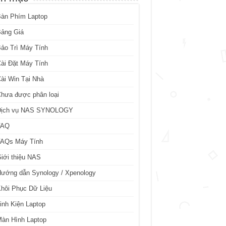
Bàn Phím Laptop
Bảng Giá
ảo Trì Máy Tính
ài Đặt Máy Tính
ài Win Tại Nhà
hưa được phân loại
Dịch vụ NAS SYNOLOGY
FAQ
FAQs Máy Tính
iới thiệu NAS
ướng dẫn Synology / Xpenology
hôi Phục Dữ Liệu
inh Kiện Laptop
àn Hình Laptop