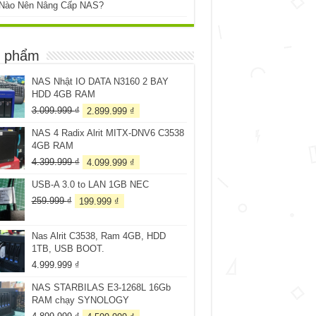
 Nào Nên Nâng Cấp NAS?
 phẩm
NAS Nhật IO DATA N3160 2 BAY
HDD 4GB RAM
Giá
Giá
3.099.999
₫
2.899.999
₫
gốc
hiện
NAS 4 Radix Alrit MITX-DNV6 C3538
là:
tại
4GB RAM
3.099.999 ₫.
là:
2.899.999 ₫.
Giá
Giá
4.399.999
₫
4.099.999
₫
gốc
hiện
USB-A 3.0 to LAN 1GB NEC
là:
tại
4.399.999 ₫.
là:
Giá
Giá
259.999
₫
199.999
₫
4.099.999 ₫.
gốc
hiện
là:
tại
Nas Alrit C3538, Ram 4GB, HDD
259.999 ₫.
là:
1TB, USB BOOT.
199.999 ₫.
4.999.999
₫
NAS STARBILAS E3-1268L 16Gb
RAM chạy SYNOLOGY
Giá
Giá