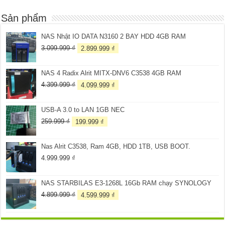
Sản phẩm
NAS Nhật IO DATA N3160 2 BAY HDD 4GB RAM
Giá
Giá
3.099.999
₫
2.899.999
₫
gốc
hiện
là:
tại
NAS 4 Radix Alrit MITX-DNV6 C3538 4GB RAM
3.099.999 ₫.
là:
2.899.999 ₫.
Giá
Giá
4.399.999
₫
4.099.999
₫
gốc
hiện
là:
tại
USB-A 3.0 to LAN 1GB NEC
4.399.999 ₫.
là:
4.099.999 ₫.
Giá
Giá
259.999
₫
199.999
₫
gốc
hiện
là:
tại
Nas Alrit C3538, Ram 4GB, HDD 1TB, USB BOOT.
259.999 ₫.
là:
199.999 ₫.
4.999.999
₫
NAS STARBILAS E3-1268L 16Gb RAM chạy SYNOLOGY
Giá
Giá
4.899.999
₫
4.599.999
₫
gốc
hiện
là:
tại
4.899.999 ₫.
là: