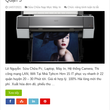
ở
14/07/2021
Sửa Chữa Nạp Mực Máy In
Chức năng bình luận bị tắt
Nạp
Mực
Máy
In
Đường
Võ
Trường
Toản
Quận
5
Lê Nguyễn: Sửa Chữa Pc, Laptop, Máy In, Hệ thống Camera, Thi
công mạng LAN, Wifi Tại Nhà Tphcm Hơn 15 IT phục vụ nhanh ở 22
quận huyện 20 – 30 Phút tới. Giá rẻ hợp lý. 100% Hài lòng mới thu
phí. Xuất hóa đơn đỏ, phiếu thu …
Xem tiếp