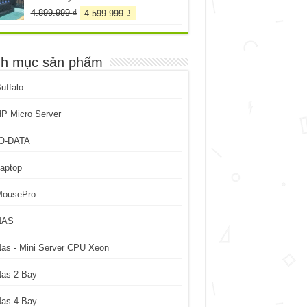
Giá
Giá
4.899.999
₫
4.599.999
₫
gốc
hiện
là:
tại
4.899.999 ₫.
là:
h mục sản phẩm
4.599.999 ₫.
uffalo
P Micro Server
IO-DATA
aptop
MousePro
NAS
as - Mini Server CPU Xeon
Nas 2 Bay
Nas 4 Bay