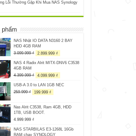
ng Lỗi Thường Gặp Khi Mua NAS Synology
 phẩm
NAS Nhật IO DATA N3160 2 BAY
HDD 4GB RAM
Giá
Giá
3.099.999
₫
2.899.999
₫
gốc
hiện
NAS 4 Radix Alrit MITX-DNV6 C3538
là:
tại
4GB RAM
3.099.999 ₫.
là:
2.899.999 ₫.
Giá
Giá
4.399.999
₫
4.099.999
₫
gốc
hiện
USB-A 3.0 to LAN 1GB NEC
là:
tại
4.399.999 ₫.
là:
Giá
Giá
259.999
₫
199.999
₫
4.099.999 ₫.
gốc
hiện
là:
tại
Nas Alrit C3538, Ram 4GB, HDD
259.999 ₫.
là:
1TB, USB BOOT.
199.999 ₫.
4.999.999
₫
NAS STARBILAS E3-1268L 16Gb
RAM chạy SYNOLOGY