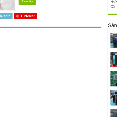
Xem tiếp
Nhữ
Cũ
inkedIn
Pinterest
Sản