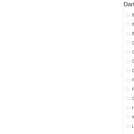
Dan
B
C
C
C
G
H
K
L