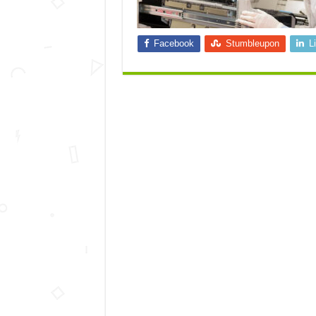
Facebook
Stumbleupon
L