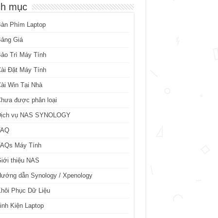
h mục
Bàn Phím Laptop
Bảng Giá
ảo Trì Máy Tính
ài Đặt Máy Tính
ài Win Tại Nhà
hưa được phân loại
Dịch vụ NAS SYNOLOGY
FAQ
FAQs Máy Tính
iới thiệu NAS
ướng dẫn Synology / Xpenology
hôi Phục Dữ Liệu
inh Kiện Laptop