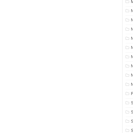
M
N
P
S
S