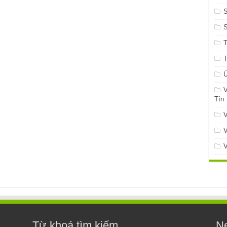
S
Ứ
V
Tín
V
V
V
Từ khoá tìm kiếm
Ne