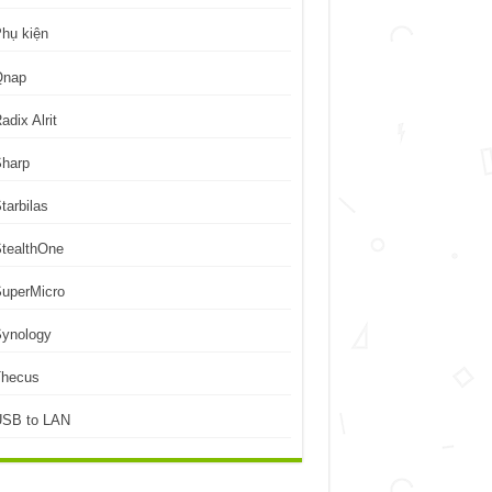
hụ kiện
Qnap
adix Alrit
Sharp
tarbilas
tealthOne
uperMicro
Synology
Thecus
USB to LAN