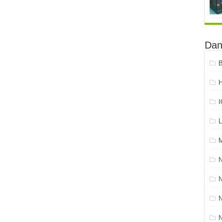
Dan
B
H
L
N