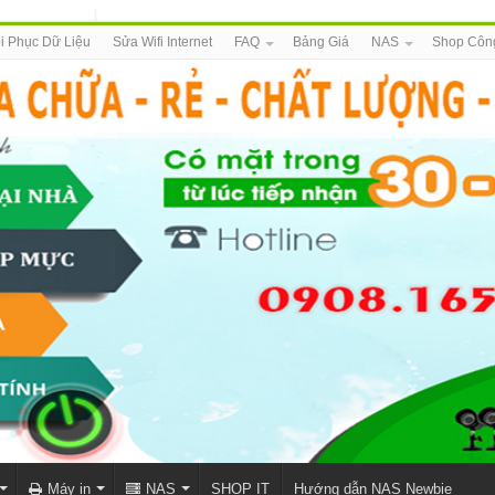
i Phục Dữ Liệu
Sửa Wifi Internet
FAQ
Bảng Giá
NAS
Shop Côn
Máy in
NAS
SHOP IT
Hướng dẫn NAS Newbie