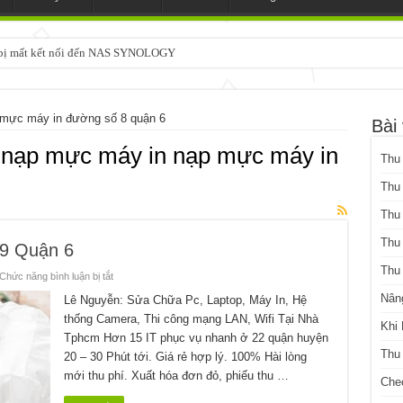
3 bị mất kết nối đến NAS SYNOLOGY
 mực máy in đường số 8 quận 6
Bài 
 nạp mực máy in nạp mực máy in
Thu
Thu
Thu
Thu
9 Quận 6
Thu
ở
Chức năng bình luận bị tắt
Nạp
Mực
Nân
Lê Nguyễn: Sửa Chữa Pc, Laptop, Máy In, Hệ
Máy
thống Camera, Thi công mạng LAN, Wifi Tại Nhà
In
Khi
Đường
Tphcm Hơn 15 IT phục vụ nhanh ở 22 quận huyện
Số
9
Thu
20 – 30 Phút tới. Giá rẻ hợp lý. 100% Hài lòng
Quận
6
mới thu phí. Xuất hóa đơn đỏ, phiếu thu …
Che