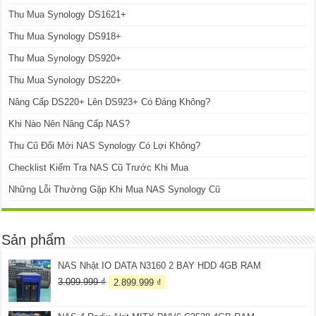
Thu Mua Synology DS1621+
Thu Mua Synology DS918+
Thu Mua Synology DS920+
Thu Mua Synology DS220+
Nâng Cấp DS220+ Lên DS923+ Có Đáng Không?
Khi Nào Nên Nâng Cấp NAS?
Thu Cũ Đổi Mới NAS Synology Có Lợi Không?
Checklist Kiểm Tra NAS Cũ Trước Khi Mua
Những Lỗi Thường Gặp Khi Mua NAS Synology Cũ
Sản phẩm
NAS Nhật IO DATA N3160 2 BAY HDD 4GB RAM
Giá
Giá
3.099.999
₫
2.899.999
₫
gốc
hiện
là:
tại