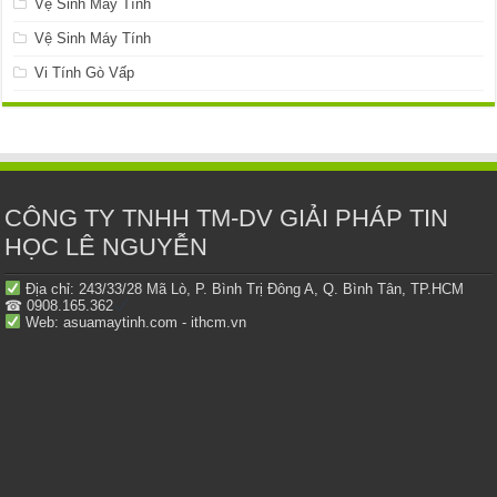
Vệ Sinh Máy Tính
Vệ Sinh Máy Tính
Vi Tính Gò Vấp
CÔNG TY TNHH TM-DV GIẢI PHÁP TIN
HỌC LÊ NGUYỄN
Địa chỉ: 243/33/28 Mã Lò, P. Bình Trị Đông A, Q. Bình Tân, TP.HCM
☎ 0908.165.362
Web: asuamaytinh.com - ithcm.vn