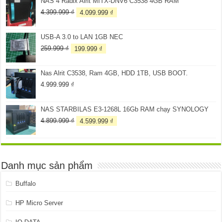
NAS 4 Radix Alrit MITX-DNV6 C3538 4GB RAM
3.099.999 ₫.
là:
2.899.999 ₫.
Giá
Giá
4.399.999
₫
4.099.999
₫
gốc
hiện
là:
tại
USB-A 3.0 to LAN 1GB NEC
4.399.999 ₫.
là:
4.099.999 ₫.
Giá
Giá
259.999
₫
199.999
₫
gốc
hiện
là:
tại
Nas Alrit C3538, Ram 4GB, HDD 1TB, USB BOOT.
259.999 ₫.
là:
199.999 ₫.
4.999.999
₫
NAS STARBILAS E3-1268L 16Gb RAM chạy SYNOLOGY
Giá
Giá
4.899.999
₫
4.599.999
₫
gốc
hiện
là:
tại
4.899.999 ₫.
là:
4.599.999 ₫.
Danh mục sản phẩm
Buffalo
HP Micro Server