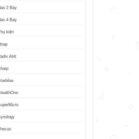
Nas 2 Bay
Nas 4 Bay
hụ kiện
Qnap
adix Alrit
Sharp
tarbilas
tealthOne
uperMicro
Synology
Thecus