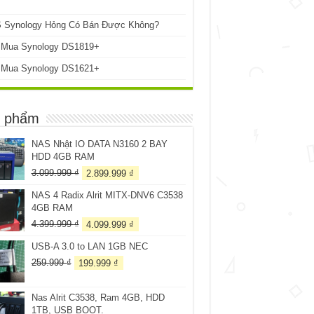
 Synology Hỏng Có Bán Được Không?
 Mua Synology DS1819+
 Mua Synology DS1621+
 phẩm
NAS Nhật IO DATA N3160 2 BAY
HDD 4GB RAM
Giá
Giá
3.099.999
₫
2.899.999
₫
gốc
hiện
NAS 4 Radix Alrit MITX-DNV6 C3538
là:
tại
4GB RAM
3.099.999 ₫.
là:
2.899.999 ₫.
Giá
Giá
4.399.999
₫
4.099.999
₫
gốc
hiện
USB-A 3.0 to LAN 1GB NEC
là:
tại
4.399.999 ₫.
là:
Giá
Giá
259.999
₫
199.999
₫
4.099.999 ₫.
gốc
hiện
là:
tại
Nas Alrit C3538, Ram 4GB, HDD
259.999 ₫.
là:
1TB, USB BOOT.
199.999 ₫.