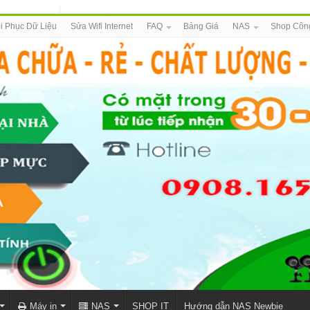
i Phục Dữ Liệu
Sửa Wifi Internet
FAQ
Bảng Giá
NAS
Shop Côn
Máy in
NAS
SHOP IT
Hướng dẫn NAS Newbie