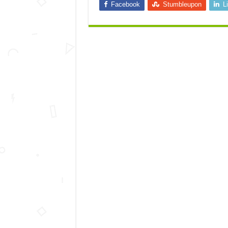
Facebook
Stumbleupon
L