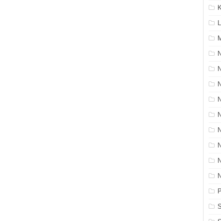
K
L
M
N
P
S