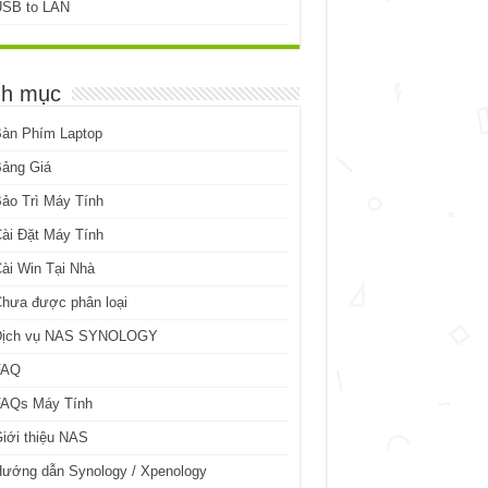
USB to LAN
h mục
Bàn Phím Laptop
Bảng Giá
ảo Trì Máy Tính
ài Đặt Máy Tính
ài Win Tại Nhà
hưa được phân loại
Dịch vụ NAS SYNOLOGY
FAQ
FAQs Máy Tính
iới thiệu NAS
ướng dẫn Synology / Xpenology