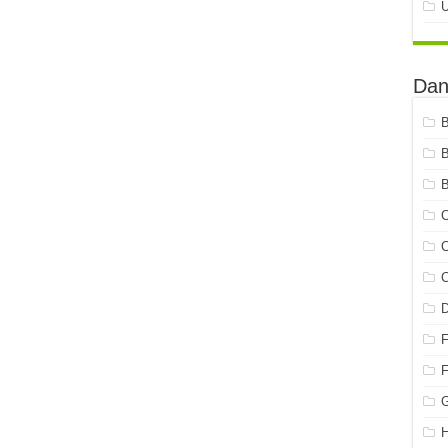
Dan
B
C
C
C
G
H