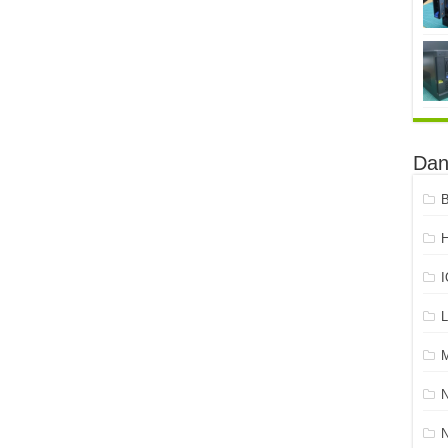
Dan
B
H
L
N