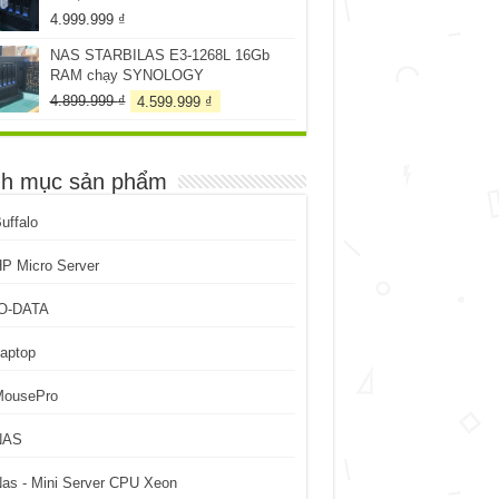
4.999.999
₫
NAS STARBILAS E3-1268L 16Gb
RAM chạy SYNOLOGY
Giá
Giá
4.899.999
₫
4.599.999
₫
gốc
hiện
là:
tại
4.899.999 ₫.
là:
h mục sản phẩm
4.599.999 ₫.
uffalo
P Micro Server
IO-DATA
aptop
MousePro
NAS
as - Mini Server CPU Xeon