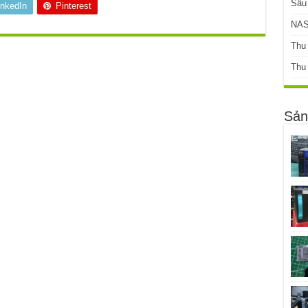
Sâu
inkedIn
Pinterest
NAS
Thu
Thu
Sản