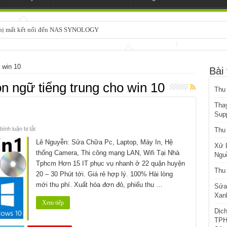
3 bị mất kết nối đến NAS SYNOLOGY
o win 10
Bài 
ôn ngữ tiếng trung cho win 10
Thu
Tha
Sup
ở
ình luận bị tắt
Thu
Cài
Win
Lê Nguyễn: Sửa Chữa Pc, Laptop, Máy In, Hệ
Xử 
Tiếng
thống Camera, Thi công mạng LAN, Wifi Tại Nhà
Hoa
Ngu
Tphcm Hơn 15 IT phục vụ nhanh ở 22 quận huyện
Thu
20 – 30 Phút tới. Giá rẻ hợp lý. 100% Hài lòng
mới thu phí. Xuất hóa đơn đỏ, phiếu thu …
Sửa
Xanh
Xem tiếp
Dịc
TPH