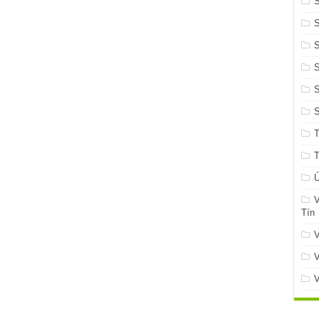
S
S
Ứ
V
Tín
V
V
V