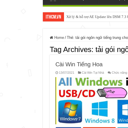
ItHCM.VN
Xử lý & hỗ trợ AE Update lên DSM 7.
Home
/
Thẻ:
tải gói ngôn ngữ tiếng trung ch
Tag Archives:
tải gói ng
Cài Win Tiếng Hoa
13/07/2021
Cài Win Tại Nhà
Chức năng b