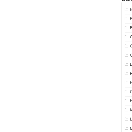
B
C
C
C
G
H
K
L
M