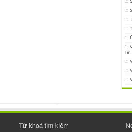
S
Ứ
V
Tín
V
V
V
Từ khoá tìm kiếm
Ne