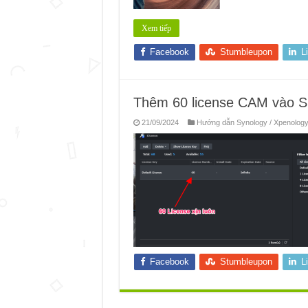
Xem tiếp
Facebook
Stumbleupon
L
Thêm 60 license CAM vào Sur
21/09/2024
Hướng dẫn Synology / Xpenolog
Facebook
Stumbleupon
L