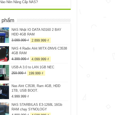
 Nào Nên Nâng Cấp NAS?
 phẩm
NAS Nhật IO DATA N3160 2 BAY
HDD 4GB RAM
Giá
Giá
3.099.999
₫
2.899.999
₫
gốc
hiện
NAS 4 Radix Alrit MITX-DNV6 C3538
là:
tại
4GB RAM
3.099.999 ₫.
là:
2.899.999 ₫.
Giá
Giá
4.399.999
₫
4.099.999
₫
gốc
hiện
USB-A 3.0 to LAN 1GB NEC
là:
tại
4.399.999 ₫.
là:
Giá
Giá
259.999
₫
199.999
₫
4.099.999 ₫.
gốc
hiện
là:
tại
Nas Alrit C3538, Ram 4GB, HDD
259.999 ₫.
là:
1TB, USB BOOT.
199.999 ₫.
4.999.999
₫
NAS STARBILAS E3-1268L 16Gb
RAM chạy SYNOLOGY
Giá
Giá