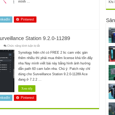
mình …
Khi
inkedIn
Pinterest
Sản
veillance Station 9.2.0-11289
ở
y
Chức năng bình luận bị tắt
Thêm
60
Synology hiện chỉ có FREE 2 lic cam việc gán
license
thêm nhiều thì phải mua thêm license khá tốn đấy
CAM
vào
nha Nay mình viết bài này bằng hình ảnh hướng
Surveillance
Station
dẫn path 60 cam luôn nha. Chú ý: Patch này chỉ
9.2.0-
11289
dùng cho Surveillance Station 9.2.0-11289 Ace
đang ở 7.2.2 …
Xem tiếp
inkedIn
Pinterest