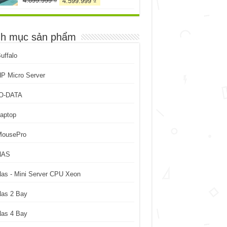
4.899.999
₫
4.599.999
₫
gốc
hiện
là:
tại
4.899.999 ₫.
là:
h mục sản phẩm
4.599.999 ₫.
uffalo
P Micro Server
IO-DATA
aptop
MousePro
NAS
as - Mini Server CPU Xeon
Nas 2 Bay
Nas 4 Bay