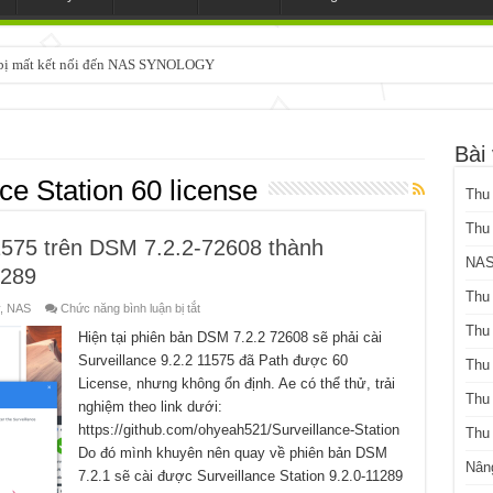
3 bị mất kết nối đến NAS SYNOLOGY
Bài 
ce Station 60 license
Thu
Thu
11575 trên DSM 7.2.2-72608 thành
NAS
1289
Thu
ở
,
NAS
Chức năng bình luận bị tắt
Hạ
Thu
cấp
Hiện tại phiên bản DSM 7.2.2 72608 sẽ phải cài
Surveillance
Surveillance 9.2.2 11575 đã Path được 60
9.2.2-
Thu
11575
License, nhưng không ổn định. Ae có thể thử, trải
trên
Thu
DSM
nghiệm theo link dưới:
7.2.2-
72608
https://github.com/ohyeah521/Surveillance-Station
Thu
thành
Do đó mình khuyên nên quay về phiên bản DSM
Surveillance
Station
Nân
7.2.1 sẽ cài được Surveillance Station 9.2.0-11289
9.2.0-
11289