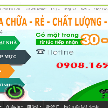
i Phục Dữ Liệu
Sửa Wifi Internet
FAQ
Bảng Giá
NAS
Shop Côn
Máy in
NAS
SHOP IT
Hướng dẫn NAS Newbie