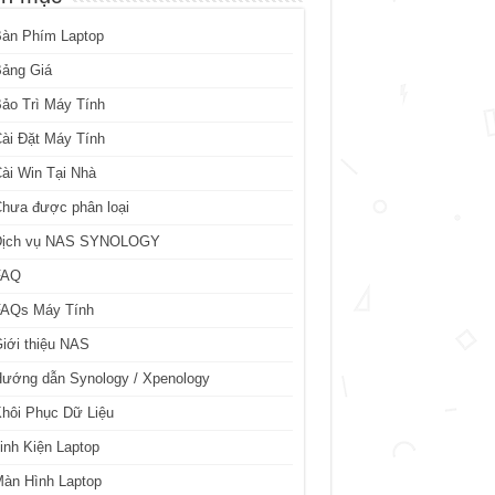
Bàn Phím Laptop
Bảng Giá
ảo Trì Máy Tính
ài Đặt Máy Tính
ài Win Tại Nhà
hưa được phân loại
Dịch vụ NAS SYNOLOGY
FAQ
FAQs Máy Tính
iới thiệu NAS
ướng dẫn Synology / Xpenology
hôi Phục Dữ Liệu
inh Kiện Laptop
àn Hình Laptop