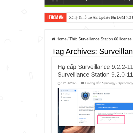
ItHCM.VN
Xử lý & hỗ trợ AE Update lên DSM 7.
Home
/
Thẻ:
Surveillance Station 60 license
Tag Archives:
Surveillan
Hạ cấp Surveillance 9.2.2-
Surveillance Station 9.2.0-1
12/01/2025
Hướng dẫn Synology / Xpenology