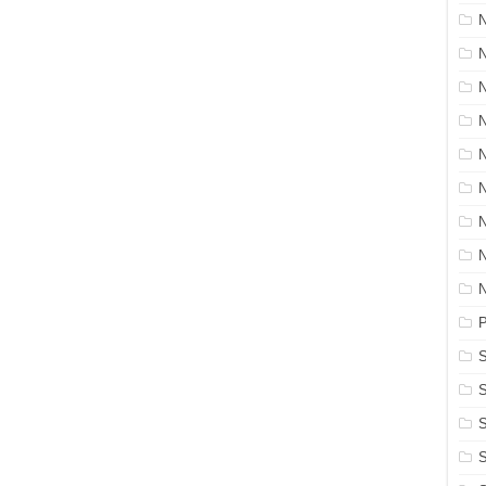
N
P
S
S