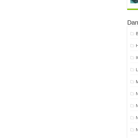
Dan
B
H
L
N