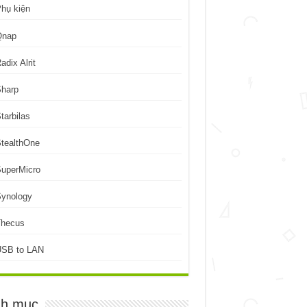
hụ kiện
Qnap
adix Alrit
Sharp
tarbilas
tealthOne
uperMicro
Synology
Thecus
USB to LAN
h mục