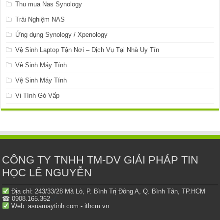
Thu mua Nas Synology
Trải Nghiệm NAS
Ứng dụng Synology / Xpenology
Vệ Sinh Laptop Tận Nơi – Dịch Vụ Tại Nhà Uy Tín
Vệ Sinh Máy Tính
Vệ Sinh Máy Tính
Vi Tính Gò Vấp
CÔNG TY TNHH TM-DV GIẢI PHÁP TIN
HỌC LÊ NGUYỄN
Địa chỉ: 243/33/28 Mã Lò, P. Bình Trị Đông A, Q. Bình Tân, TP.HCM
☎ 0908.165.362
Web: asuamaytinh.com - ithcm.vn