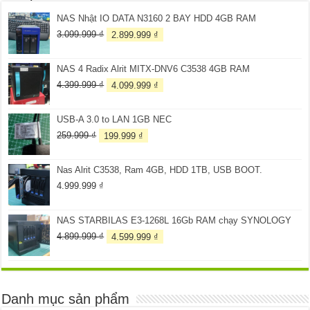
NAS Nhật IO DATA N3160 2 BAY HDD 4GB RAM
Giá
Giá
3.099.999
₫
2.899.999
₫
gốc
hiện
là:
tại
NAS 4 Radix Alrit MITX-DNV6 C3538 4GB RAM
3.099.999 ₫.
là:
2.899.999 ₫.
Giá
Giá
4.399.999
₫
4.099.999
₫
gốc
hiện
là:
tại
USB-A 3.0 to LAN 1GB NEC
4.399.999 ₫.
là:
4.099.999 ₫.
Giá
Giá
259.999
₫
199.999
₫
gốc
hiện
là:
tại
Nas Alrit C3538, Ram 4GB, HDD 1TB, USB BOOT.
259.999 ₫.
là:
199.999 ₫.
4.999.999
₫
NAS STARBILAS E3-1268L 16Gb RAM chạy SYNOLOGY
Giá
Giá
4.899.999
₫
4.599.999
₫
gốc
hiện
là:
tại
4.899.999 ₫.
là:
4.599.999 ₫.
Danh mục sản phẩm