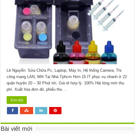
Mực
Máy
In
Đường
Nguyễn
Tất
Thành
Quận
4
Lê Nguyễn: Sửa Chữa Pc, Laptop, Máy In, Hệ thống Camera, Thi
công mạng LAN, Wifi Tại Nhà Tphcm Hơn 15 IT phục vụ nhanh ở 22
quận huyện 20 – 30 Phút tới. Giá rẻ hợp lý. 100% Hài lòng mới thu
phí. Xuất hóa đơn đỏ, phiếu thu …
Xem tiếp
Bài viết mới