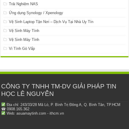
Trải Nghiệm NAS
Ứng dụng Synology / Xpenology
Vệ Sinh Laptop Tận Nơi – Dịch Vụ Tại Nhà Uy Tín
Vệ Sinh Máy Tính
Vệ Sinh Máy Tính
Vi Tính Gò Vấp
CÔNG TY TNHH TM-DV GIẢI PHÁP TIN
HỌC LÊ NGUYỄN
Địa chỉ: 243/33/28 Mã Lò, P. Bình Trị Đông A, Q. Bình Tân, TP.HCM
☎ 0908.165.362
Web: asuamaytinh.com - ithcm.vn