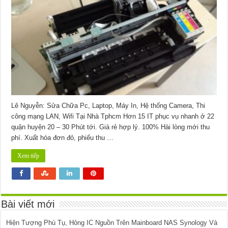
In
Đường
Số
22
Quận
6
Lê Nguyễn: Sửa Chữa Pc, Laptop, Máy In, Hệ thống Camera, Thi
công mạng LAN, Wifi Tại Nhà Tphcm Hơn 15 IT phục vụ nhanh ở 22
quận huyện 20 – 30 Phút tới. Giá rẻ hợp lý. 100% Hài lòng mới thu
phí. Xuất hóa đơn đỏ, phiếu thu …
Xem tiếp
Bài viết mới
Hiện Tượng Phù Tụ, Hỏng IC Nguồn Trên Mainboard NAS Synology Và