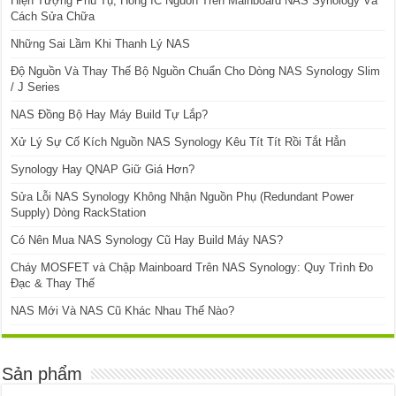
Hiện Tượng Phù Tụ, Hỏng IC Nguồn Trên Mainboard NAS Synology Và
Cách Sửa Chữa
Những Sai Lầm Khi Thanh Lý NAS
Độ Nguồn Và Thay Thế Bộ Nguồn Chuẩn Cho Dòng NAS Synology Slim
/ J Series
NAS Đồng Bộ Hay Máy Build Tự Lắp?
Xử Lý Sự Cố Kích Nguồn NAS Synology Kêu Tít Tít Rồi Tắt Hẳn
Synology Hay QNAP Giữ Giá Hơn?
Sửa Lỗi NAS Synology Không Nhận Nguồn Phụ (Redundant Power
Supply) Dòng RackStation
Có Nên Mua NAS Synology Cũ Hay Build Máy NAS?
Cháy MOSFET và Chập Mainboard Trên NAS Synology: Quy Trình Đo
Đạc & Thay Thế
NAS Mới Và NAS Cũ Khác Nhau Thế Nào?
Sản phẩm