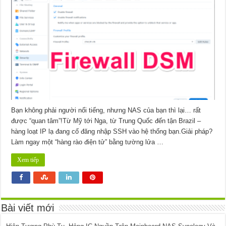
cài
đặt
tường
lửa
cho
Synology
/
Xpenology
DSM
–
Bảo
vệ
NAS
khỏi
truy
cập
trái
phép
Bạn không phải người nổi tiếng, nhưng NAS của bạn thì lại… rất
được “quan tâm”!Từ Mỹ tới Nga, từ Trung Quốc đến tận Brazil –
hàng loạt IP lạ đang cố đăng nhập SSH vào hệ thống bạn.Giải pháp?
Làm ngay một “hàng rào điện tử” bằng tường lửa …
Xem tiếp
Bài viết mới