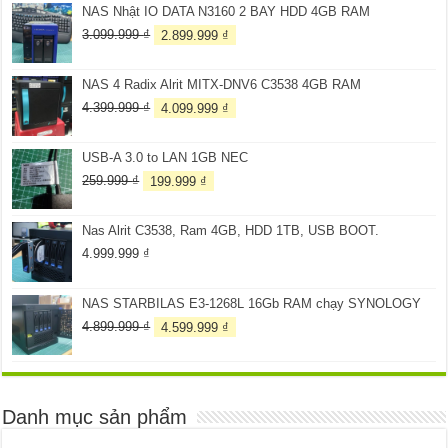
NAS Nhật IO DATA N3160 2 BAY HDD 4GB RAM
Giá
Giá
3.099.999
₫
2.899.999
₫
gốc
hiện
là:
tại
NAS 4 Radix Alrit MITX-DNV6 C3538 4GB RAM
3.099.999 ₫.
là:
2.899.999 ₫.
Giá
Giá
4.399.999
₫
4.099.999
₫
gốc
hiện
là:
tại
USB-A 3.0 to LAN 1GB NEC
4.399.999 ₫.
là:
4.099.999 ₫.
Giá
Giá
259.999
₫
199.999
₫
gốc
hiện
là:
tại
Nas Alrit C3538, Ram 4GB, HDD 1TB, USB BOOT.
259.999 ₫.
là:
199.999 ₫.
4.999.999
₫
NAS STARBILAS E3-1268L 16Gb RAM chạy SYNOLOGY
Giá
Giá
4.899.999
₫
4.599.999
₫
gốc
hiện
là:
tại
4.899.999 ₫.
là:
4.599.999 ₫.
Danh mục sản phẩm