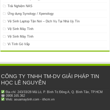
Trải Nghiệm NAS
Ứng dụng Synology / Xpenology
Vệ Sinh Laptop Tận Nơi – Dịch Vụ Tại Nhà Uy Tín
Vệ Sinh Máy Tính
Vệ Sinh Máy Tính
Vi Tính Gò Vấp
CÔNG TY TNHH TM-DV GIẢI PHÁP TIN
HỌC LÊ NGUYỄN
Địa chỉ: 243/33/28 Mã Lò, P. Bình Trị Đông A, Q. Bình Tân, TP.HCM
☎ 0908.165.362
Web: asuamaytinh.com - ithcm.vn