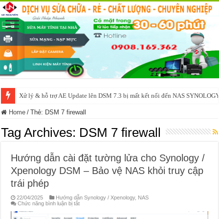
Xử lý & hỗ trợ AE Update lên DSM 7.3 bị mất kết nối đến NAS SYNOLOG
Home
/
Thẻ:
DSM 7 firewall
Tag Archives:
DSM 7 firewall
Hướng dẫn cài đặt tường lửa cho Synology /
Xpenology DSM – Bảo vệ NAS khỏi truy cập
trái phép
22/04/2025
Hướng dẫn Synology / Xpenology
,
NAS
ở
Chức năng bình luận bị tắt
Hướng
dẫn