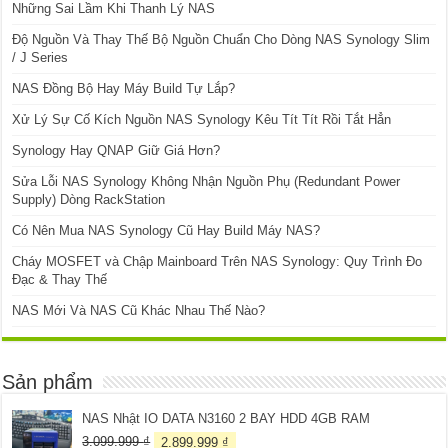
Những Sai Lầm Khi Thanh Lý NAS
Độ Nguồn Và Thay Thế Bộ Nguồn Chuẩn Cho Dòng NAS Synology Slim
/ J Series
NAS Đồng Bộ Hay Máy Build Tự Lắp?
Xử Lý Sự Cố Kích Nguồn NAS Synology Kêu Tít Tít Rồi Tắt Hẳn
Synology Hay QNAP Giữ Giá Hơn?
Sửa Lỗi NAS Synology Không Nhận Nguồn Phụ (Redundant Power
Supply) Dòng RackStation
Có Nên Mua NAS Synology Cũ Hay Build Máy NAS?
Cháy MOSFET và Chập Mainboard Trên NAS Synology: Quy Trình Đo
Đạc & Thay Thế
NAS Mới Và NAS Cũ Khác Nhau Thế Nào?
Sản phẩm
NAS Nhật IO DATA N3160 2 BAY HDD 4GB RAM
Giá
Giá
3.099.999
₫
2.899.999
₫