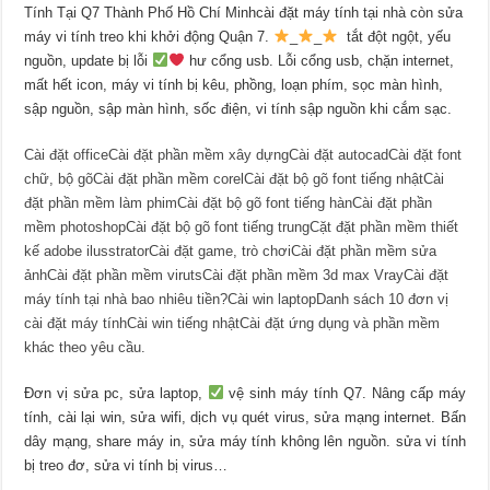
Tính Tại Q7 Thành Phố Hồ Chí Minhcài đặt máy tính tại nhà còn sửa
máy vi tính treo khi khởi động Quận 7.
_
_
tắt đột ngột, yếu
nguồn, update bị lỗi
hư cổng usb. Lỗi cổng usb, chặn internet,
mất hết icon, máy vi tính bị kêu, phồng, loạn phím, sọc màn hình,
sập nguồn, sập màn hình, sốc điện, vi tính sập nguồn khi cắm sạc.
Cài đặt office
Cài đặt phần mềm xây dựng
Cài đặt autocad
Cài đặt font
chữ, bộ gõ
Cài đặt phần mềm corel
Cài đặt bộ gõ font tiếng nhật
Cài
đặt phần mềm làm phim
Cài đặt bộ gõ font tiếng hàn
Cài đặt phần
mềm photoshop
Cài đặt bộ gõ font tiếng trung
Cặt đặt phần mềm thiết
kế adobe ilusstrator
Cài đặt game, trò chơi
Cài đặt phần mềm sửa
ảnh
Cài đặt phần mềm viruts
Cài đặt phần mềm 3d max Vray
Cài đặt
máy tính tại nhà bao nhiêu tiền?
Cài win laptop
Danh sách 10 đơn vị
cài đặt máy tính
Cài win tiếng nhật
Cài đặt ứng dụng và phần mềm
khác theo yêu cầu.
Đơn vị sửa pc, sửa laptop,
vệ sinh máy tính Q7. Nâng cấp máy
tính, cài lại win, sửa wifi, dịch vụ quét virus, sửa mạng internet. Bấn
dây mạng, share máy in, sửa máy tính không lên nguồn. sửa vi tính
bị treo đơ, sửa vi tính bị virus…