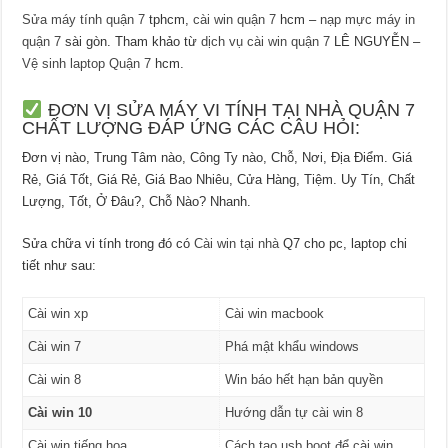
Sửa máy tính quận 7
tphcm,
cài win quận 7
hcm –
nạp mực máy in
quận 7
sài gòn. Tham khảo từ
dịch vụ cài win quận 7
LÊ NGUYỄN –
Vệ sinh laptop Quận 7
hcm.
ĐƠN VỊ SỬA MÁY VI TÍNH TẠI NHÀ QUẬN 7
CHẤT LƯỢNG ĐÁP ỨNG CÁC CÂU HỎI:
Đơn vị nào, Trung Tâm nào, Công Ty nào, Chỗ, Nơi, Địa Điểm. Giá
Rẻ, Giá Tốt, Giá Rẻ, Giá Bao Nhiêu, Cửa Hàng, Tiệm. Uy Tín, Chất
Lượng, Tốt, Ở Đâu?, Chỗ Nào? Nhanh.
Sửa chữa vi tính trong đó có
Cài win tại nhà
Q7 cho pc, laptop chi
tiết như sau:
Cài win xp
Cài win macbook
Cài win 7
Phá mật khẩu windows
Cài win 8
Win báo hết hạn bản quyền
Cài win 10
Hướng dẫn tự cài win 8
Cài win tiếng hoa
Cách tạo usb boot để cài win