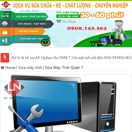
NAS IO DATA N3160 2BAY 4BAY – chạy SYNOLOGY, OMV, CASA OS,
Home
/
Sửa máy tính
/
Sửa Máy Tính Quận 7