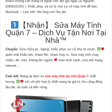
khách không cần mang ra ngoài chờ đợi gọi ngay Lê Nguyễn
(
0908165362
). Khắc phục và xử lý mọi sự cố máy tính để bàn,
Macbook – Cam kết: Hài lòng mới thu phí.
【Nhận】 Sửa Máy Tính
Quận 7 – Dịch Vụ Tận Nơi Tại
Nhà™
Chuyên:
Sửa chữa pc, laptop, khắc phục sự cố như bị viruts.
quên mật khẩu win, share file, share máy in. Sửa máy tính chạy
chậm, đơ, treo, không lên nguồn
màn hình xanh, sửa wifi mạng
internet…
Cam kết:
Mang lại dịch vụ
sửa máy tính tại nhà Quận 7
chất
lượng.
với chi phí hợp lý nhất mang lại giá trị cho cộng đồng
lâu dài, an toàn và bền vững.