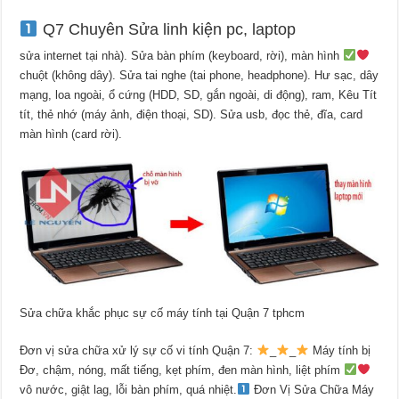
Q7 Chuyên Sửa linh kiện pc, laptop
sửa internet tại nhà). Sửa bàn phím (keyboard, rời), màn hình
chuột (không dây). Sửa tai nghe (tai phone, headphone). Hư sạc, dây
mạng, loa ngoài, ổ cứng (HDD, SD, gắn ngoài, di động), ram, Kêu Tít
tít, thẻ nhớ (máy ảnh, điện thoại, SD). Sửa usb, đọc thẻ, đĩa, card
màn hình (card rời).
Sửa chữa khắc phục sự cố máy tính tại Quận 7 tphcm
Đơn vị sửa chữa xử lý sự cố vi tính Quận 7:
_
_
Máy tính bị
Đơ, chậm, nóng, mất tiếng, kẹt phím, đen màn hình, liệt phím
vô nước, giật lag, lỗi bàn phím, quá nhiệt.
Đơn Vị Sửa Chữa Máy