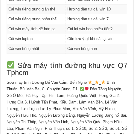
Cài win tiếng trung giản thể
Hướng dẫn tự cài win 10
Cài win tiếng trung phồn thể
Hướng dẫn tự cài win 7
Cài win máy tính để bàn pc
Cài lại win bao nhiêu tiền?
Cài win laptop
Cần lưu ý gì khi cài lại win
Cài win tiếng nhật
Cài win tiếng hàn
Sửa máy tính đường khu vực Q7
Tphcm
Sửa máy tính Đường Bế Văn Cấm, Bến Nghé
_
_
Bình
Thuận, Bùi Văn Ba, C. Chuyên Dùng, D1,
Đào Tông Nguyên,
Gò Ô Môi, Hà Huy Tập, Him Lam, Hoàng Quốc Việt, Hưng Gia 2.
Hưng Gia 3, Huỳnh Tấn Phát, Kiều Đàm, Lâm Văn Bền, Lê Văn
Lương, Lưu Trọng Lư. Lý Phục Man, Mai Văn Vĩnh, Mỹ Hưng,
Nguyễn Hữu Thọ, Nguyễn Lương Bằng. Nguyễn Lương Bằng nối dài,
Nguyễn Thị Thập, Nguyễn Văn Linh, Nguyễn Văn Quỳ. Phạm Hữu
Lầu, Phạm Văn Nghị, Phú Thuận, số 1, Số 10, Số 2, Số 3, Số 51, Số