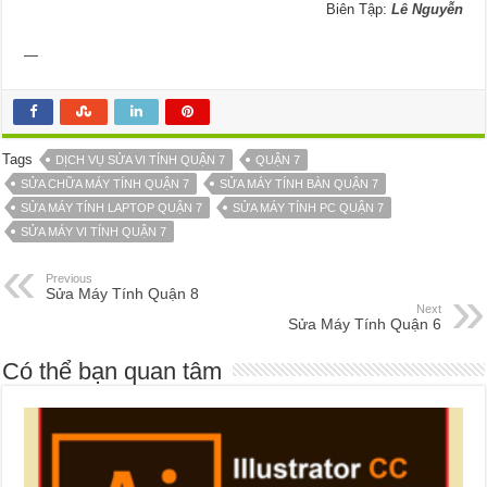
Biên Tập:
Lê Nguyễn
—
Tags
DỊCH VỤ SỬA VI TÍNH QUẬN 7
QUẬN 7
SỬA CHỮA MÁY TÍNH QUẬN 7
SỬA MÁY TÍNH BÀN QUẬN 7
SỬA MÁY TÍNH LAPTOP QUẬN 7
SỬA MÁY TÍNH PC QUẬN 7
SỬA MÁY VI TÍNH QUẬN 7
Previous
Sửa Máy Tính Quận 8
Next
Sửa Máy Tính Quận 6
Có thể bạn quan tâm