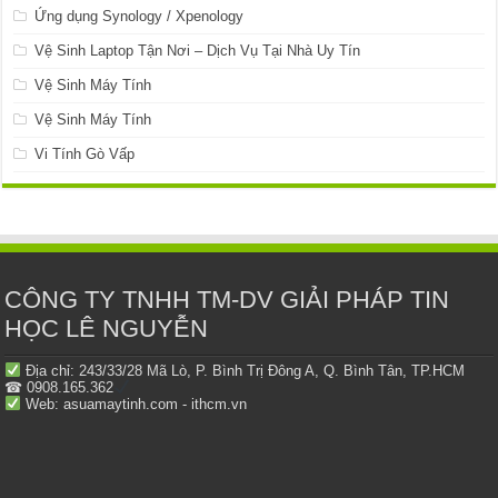
Ứng dụng Synology / Xpenology
Vệ Sinh Laptop Tận Nơi – Dịch Vụ Tại Nhà Uy Tín
Vệ Sinh Máy Tính
Vệ Sinh Máy Tính
Vi Tính Gò Vấp
CÔNG TY TNHH TM-DV GIẢI PHÁP TIN
HỌC LÊ NGUYỄN
Địa chỉ: 243/33/28 Mã Lò, P. Bình Trị Đông A, Q. Bình Tân, TP.HCM
☎ 0908.165.362
Web: asuamaytinh.com - ithcm.vn