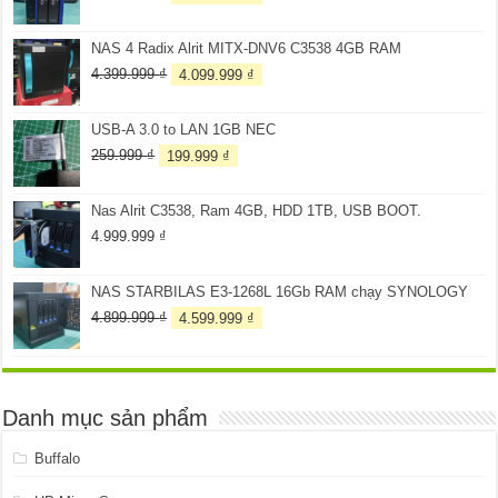
gốc
hiện
là:
tại
NAS 4 Radix Alrit MITX-DNV6 C3538 4GB RAM
3.099.999 ₫.
là:
2.899.999 ₫.
Giá
Giá
4.399.999
₫
4.099.999
₫
gốc
hiện
là:
tại
USB-A 3.0 to LAN 1GB NEC
4.399.999 ₫.
là:
4.099.999 ₫.
Giá
Giá
259.999
₫
199.999
₫
gốc
hiện
là:
tại
Nas Alrit C3538, Ram 4GB, HDD 1TB, USB BOOT.
259.999 ₫.
là:
199.999 ₫.
4.999.999
₫
NAS STARBILAS E3-1268L 16Gb RAM chạy SYNOLOGY
Giá
Giá
4.899.999
₫
4.599.999
₫
gốc
hiện
là:
tại
4.899.999 ₫.
là:
4.599.999 ₫.
Danh mục sản phẩm
Buffalo