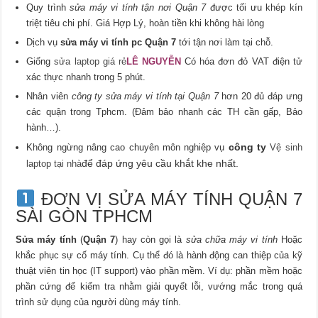
Quy trình
sửa máy vi tính tận nơi Quận 7
được tối ưu khép kín
triệt tiêu chi phí. Giá Hợp Lý, hoàn tiền khi không hài lòng
Dịch vụ
sửa máy vi tính pc Quận 7
tới tận nơi làm tại chỗ.
Giống
sửa laptop giá rẻ
LÊ NGUYỄN
Có hóa đơn đỏ VAT điện tử
xác thực nhanh trong 5 phút.
Nhân viên
công ty sửa máy vi tính tại Quận 7
hơn 20 đủ đáp ưng
các quận trong Tphcm. (Đảm bảo nhanh các TH cần gấp, Bảo
hành…).
công ty
Không ngừng nâng cao chuyên môn nghiệp vụ
Vệ sinh
để đáp ứng yêu cầu khắt khe nhất.
laptop tại nhà
ĐƠN VỊ SỬA MÁY TÍNH QUẬN 7
SÀI GÒN TPHCM
Sửa máy tính
(
Quận 7
) hay còn gọi là
sửa chữa máy vi tính
Hoặc
khắc phục sự cố máy tính. Cụ thể đó là hành động can thiệp của kỹ
thuật viên tin học (IT support) vào phần mềm. Ví dụ: phần mềm hoặc
phần cứng để kiểm tra nhằm giải quyết lỗi, vướng mắc trong quá
trình sử dụng của người dùng máy tính.