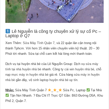
Lê Nguyễn là công ty chuyên xử lý sự cố Pc –
Laptop ở Q7
Xem Thêm:
Sửa Máy Tính Quận 7
, và 22 quận lân cận trong nội
thành Tphcm. Với hơn 15 nhân viên chuyên viên kỹ thuật. 20 – 30
Phút tới nhanh. Sửa tại chỗ cam kết hài lòng mới thanh toán.
Dịch vụ tại huyện nhà bè của Lê Nguyễn Group: Dịch vụ
sửa máy
tính tại nhà huyện nhà bè
nhanh. Công ty
cài win huyện nhà bè
, chỗ
nạp mực máy in huyện nhà bè
giá rẻ. Cửa hàng
sửa máy in huyện
nhà bè
gần đây,
vệ sinh laptop huyện nhà bè
uy tín.
Nhận:
Sửa Máy Tính Quận 7
_
_
Sửa Pc, Laptop
Tại Nhà
Tận Nơi Nhanh. ?
Địa Chỉ IT Trực Q7 Gần: B63 Đường D5A, Khu
Phố 2, Quận 7.