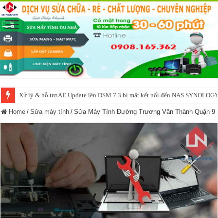
Xử lý & hỗ trợ AE Update lên DSM 7.3 bị mất kết nối đến NAS SYNOLOG
NAS IO DATA N3160 2BAY 4BAY – chạy SYNOLOGY, OMV, CASA OS,
Home
/
Sửa máy tính
/
Sửa Máy Tính Đường Trương Văn Thành Quận 9