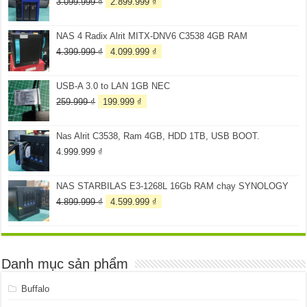
Giá
Giá
3.099.999
₫
2.899.999
₫
gốc
hiện
là:
tại
NAS 4 Radix Alrit MITX-DNV6 C3538 4GB RAM
3.099.999 ₫.
là:
2.899.999 ₫.
Giá
Giá
4.399.999
₫
4.099.999
₫
gốc
hiện
là:
tại
USB-A 3.0 to LAN 1GB NEC
4.399.999 ₫.
là:
4.099.999 ₫.
Giá
Giá
259.999
₫
199.999
₫
gốc
hiện
là:
tại
Nas Alrit C3538, Ram 4GB, HDD 1TB, USB BOOT.
259.999 ₫.
là:
199.999 ₫.
4.999.999
₫
NAS STARBILAS E3-1268L 16Gb RAM chạy SYNOLOGY
Giá
Giá
4.899.999
₫
4.599.999
₫
gốc
hiện
là:
tại
4.899.999 ₫.
là:
4.599.999 ₫.
Danh mục sản phẩm
Buffalo