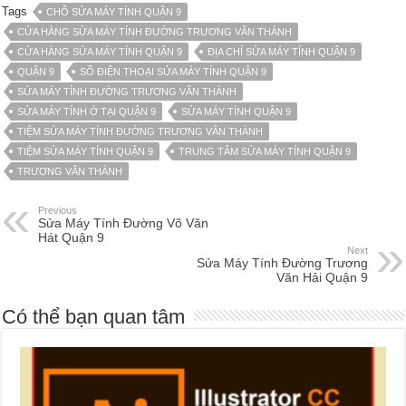
Tags
CHỖ SỬA MÁY TÍNH QUẬN 9
CỬA HÀNG SỬA MÁY TÍNH ĐƯỜNG TRƯƠNG VĂN THÀNH
CỬA HÀNG SỬA MÁY TÍNH QUẬN 9
ĐỊA CHỈ SỬA MÁY TÍNH QUẬN 9
QUẬN 9
SỐ ĐIỆN THOẠI SỬA MÁY TÍNH QUẬN 9
SỬA MÁY TÍNH ĐƯỜNG TRƯƠNG VĂN THÀNH
SỬA MÁY TÍNH Ở TẠI QUẬN 9
SỬA MÁY TÍNH QUẬN 9
TIỆM SỬA MÁY TÍNH ĐƯỜNG TRƯƠNG VĂN THÀNH
TIỆM SỬA MÁY TÍNH QUẬN 9
TRUNG TÂM SỬA MÁY TÍNH QUẬN 9
TRƯƠNG VĂN THÀNH
Previous
Sửa Máy Tính Đường Võ Văn
Hát Quận 9
Next
Sửa Máy Tính Đường Trương
Văn Hải Quận 9
Có thể bạn quan tâm