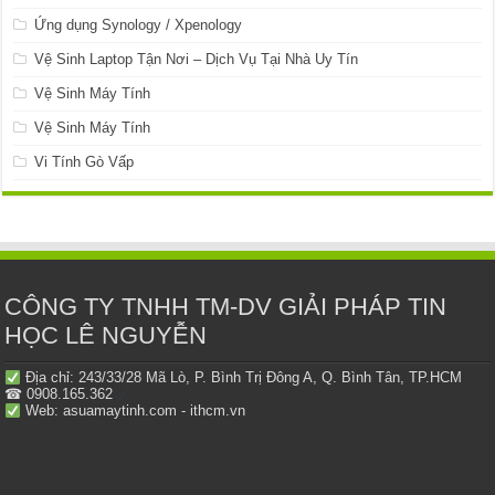
Ứng dụng Synology / Xpenology
Vệ Sinh Laptop Tận Nơi – Dịch Vụ Tại Nhà Uy Tín
Vệ Sinh Máy Tính
Vệ Sinh Máy Tính
Vi Tính Gò Vấp
CÔNG TY TNHH TM-DV GIẢI PHÁP TIN
HỌC LÊ NGUYỄN
Địa chỉ: 243/33/28 Mã Lò, P. Bình Trị Đông A, Q. Bình Tân, TP.HCM
☎ 0908.165.362
Web: asuamaytinh.com - ithcm.vn