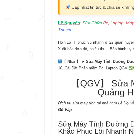
Cập nhật tin tức & chia sẻ kinh 
Lê Nguyễn
Sửa Chữa
Pc, Laptop, Máy
:
Tphcm
Hơn 15 IT phục vụ nhanh ở 22 quận huyện 
Xuất hóa đơn đỏ, phiếu thu – Bảo hành uy t
【 Nhận】 ➤
Sửa Máy Tính Đường Dư
10, Cài Đặt Phần mềm Pc, Laptop QGV
【QGV】 Sửa M
Quảng Hà
Dịch vụ
sửa máy tính tại nhà hcm
Lê Nguyễ
Gò Vấp
Sửa Máy Tính Đường D
Khắc Phục Lỗi Nhanh N