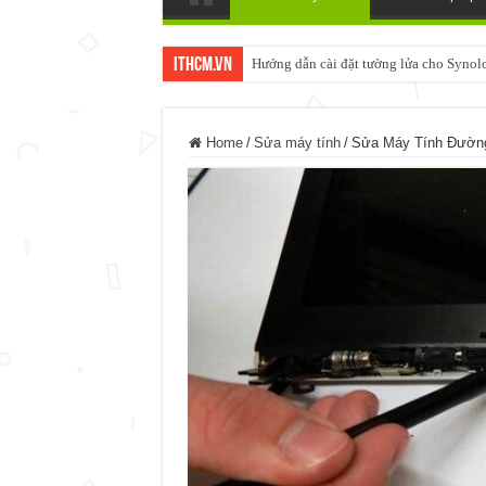
ItHCM.VN
Thêm 60 License Camera vào XPENOLO
Home
/
Sửa máy tính
/
Sửa Máy Tính Đường