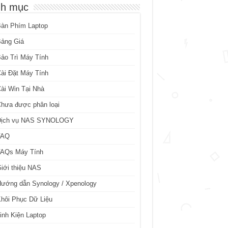
h mục
Bàn Phím Laptop
Bảng Giá
ảo Trì Máy Tính
ài Đặt Máy Tính
ài Win Tại Nhà
hưa được phân loại
Dịch vụ NAS SYNOLOGY
FAQ
FAQs Máy Tính
iới thiệu NAS
ướng dẫn Synology / Xpenology
hôi Phục Dữ Liệu
inh Kiện Laptop