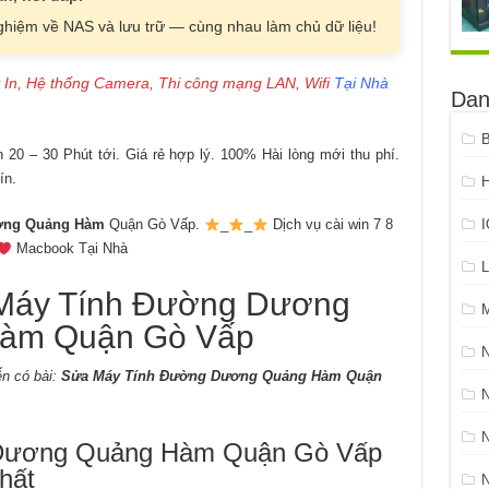
nghiệm về NAS và lưu trữ — cùng nhau làm chủ dữ liệu!
 In, Hệ thống Camera, Thi công mạng LAN, Wifi
Tại Nhà
Dan
B
20 – 30 Phút tới. Giá rẻ hợp lý. 100% Hài lòng mới thu phí.
ín.
H
ơng Quảng Hàm
Quận Gò Vấp.
_
_
Dịch vụ cài win 7 8
Macbook Tại Nhà
L
áy Tính Đường Dương
m Quận Gò Vấp
n có bài:
Sửa Máy Tính Đường Dương Quảng Hàm Quận
N
ương Quảng Hàm Quận Gò Vấp
hất