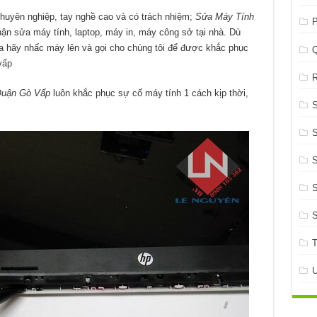
chuyên nghiệp, tay nghề cao và có trách nhiệm;
Sửa Máy Tính
P
ận sửa máy tính, laptop, máy in, máy công sở tại nhà. Dù
ra hãy nhấc máy lên và gọi cho chúng tôi để được khắc phục
vấp
R
̣n Gò Vấp
luôn khắc phục sự cố máy tính 1 cách kịp thời,
S
S
S