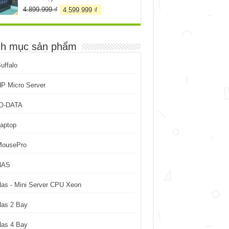
Giá
Giá
4.899.999
₫
4.599.999
₫
gốc
hiện
là:
tại
4.899.999 ₫.
là:
h mục sản phẩm
4.599.999 ₫.
uffalo
P Micro Server
IO-DATA
aptop
MousePro
NAS
as - Mini Server CPU Xeon
Nas 2 Bay
Nas 4 Bay