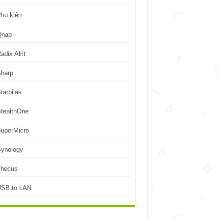
hụ kiện
Qnap
adix Alrit
Sharp
tarbilas
tealthOne
uperMicro
Synology
Thecus
USB to LAN