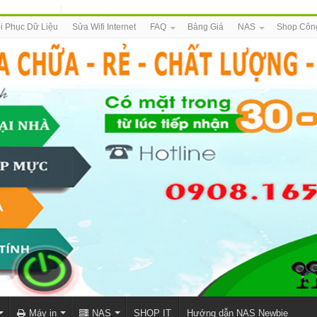
i Phục Dữ Liệu
Sửa Wifi Internet
FAQ
Bảng Giá
NAS
Shop Côn
Máy in
NAS
SHOP IT
Hướng dẫn NAS Newbie