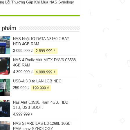
ng Lỗi Thường Gặp Khi Mua NAS Synology
 phẩm
NAS Nhật IO DATA N3160 2 BAY
HDD 4GB RAM
Giá
Giá
3.099.999
₫
2.899.999
₫
gốc
hiện
NAS 4 Radix Alrit MITX-DNV6 C3538
là:
tại
4GB RAM
3.099.999 ₫.
là:
2.899.999 ₫.
Giá
Giá
4.399.999
₫
4.099.999
₫
gốc
hiện
USB-A 3.0 to LAN 1GB NEC
là:
tại
4.399.999 ₫.
là:
Giá
Giá
259.999
₫
199.999
₫
4.099.999 ₫.
gốc
hiện
là:
tại
Nas Alrit C3538, Ram 4GB, HDD
259.999 ₫.
là:
1TB, USB BOOT.
199.999 ₫.
4.999.999
₫
NAS STARBILAS E3-1268L 16Gb
RAM chạy SYNOLOGY