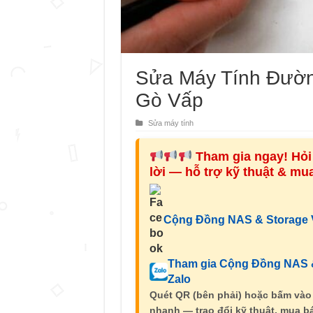
Sửa Máy Tính Đườ
Gò Vấp
Sửa máy tính
Tham gia ngay! Hỏi 
lời — hỗ trợ kỹ thuật & m
Cộng Đồng NAS & Storage V
Tham gia Cộng Đồng NAS &
Zalo
Quét QR (bên phải) hoặc bấm vào
nhanh — trao đổi kỹ thuật, mua bá