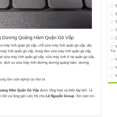
S
ương Quảng Hàm Quận Gò Vấp
Ứ
y tính quận gò vấp, chỗ sửa máy tính quận gò vấp, địa
V
Tín
máy tính quận gò vấp, trung tâm sửa máy tính quận gò vấp,
ại sửa máy tính quận gò vấp, sửa máy tính ở tại quận gò vấp,
V
m, dịch vụ sửa máy tính đường dương quảng hàm, dương
V
V
rung tâm sửa laptop tại nhà
vs
ảng Hàm Quận Gò Vấp
được tổng hợp và biên tập bởi:
Lê
n hồi vui lòng gửi
Liên Hệ
cho
Lê Nguyễn Group
. Xin cảm ơn.