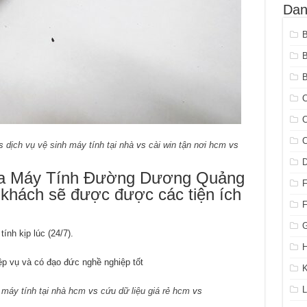
Dan
B
C
C
C
s
dịch vụ vệ sinh máy tính tại nhà
vs
cài win tận nơi hcm
vs
Sửa Máy Tính Đường Dương Quảng
 khách sẽ được được các tiện ích
G
nh kịp lúc (24/7).
H
iệp vụ và có đạo đức nghề nghiệp tốt
K
L
 máy tính tại nhà hcm
vs
cứu dữ liệu giá rẻ hcm
vs