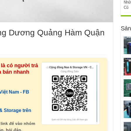
Nhữ
Cũ
Sản
ng Dương Quảng Hàm Quận
là có người trả
ua bán nhanh
iệt Nam - FB
 Storage trên
 link để vào nhóm
n, hỏi đáp.