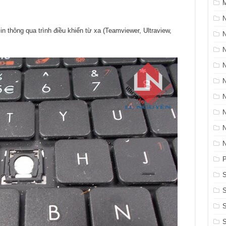
M
N
in thông qua trình điều khiển từ xa (Teamviewer, Ultraview,
P
S
S