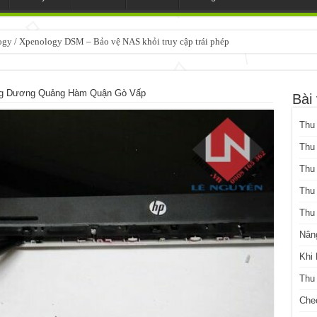
GY DSM 7.2.2 Phiên bản mới nhất
 Dương Quảng Hàm Quận Gò Vấp
Bài 
Thu
Thu
Thu
Thu
Thu
Nân
Khi
Thu
Che