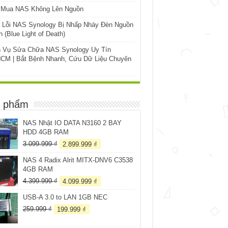
 Mua NAS Không Lên Nguồn
 Lỗi NAS Synology Bị Nhấp Nháy Đèn Nguồn
 (Blue Light of Death)
h Vụ Sửa Chữa NAS Synology Uy Tín
CM | Bắt Bệnh Nhanh, Cứu Dữ Liệu Chuyên
 phẩm
NAS Nhật IO DATA N3160 2 BAY
HDD 4GB RAM
Giá
Giá
3.099.999
₫
2.899.999
₫
gốc
hiện
NAS 4 Radix Alrit MITX-DNV6 C3538
là:
tại
4GB RAM
3.099.999 ₫.
là:
2.899.999 ₫.
Giá
Giá
4.399.999
₫
4.099.999
₫
gốc
hiện
USB-A 3.0 to LAN 1GB NEC
là:
tại
4.399.999 ₫.
là:
Giá
Giá
259.999
₫
199.999
₫
4.099.999 ₫.
gốc
hiện
là:
tại