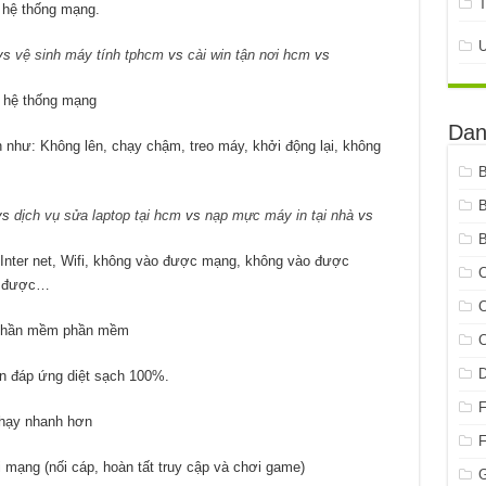
n hệ thống mạng.
vs
vệ sinh máy tính tphcm
vs
cài win tận nơi hcm
vs
, hệ thống mạng
Dan
như: Không lên, chạy chậm, treo máy, khởi động lại, không
vs
dịch vụ sửa laptop tại hcm
vs
nạp mực máy in tại nhà
vs
B
nter net, Wifi, không vào được mạng, không vào được
C
g được…
C
c phần mềm phần mềm
C
ền đáp ứng diệt sạch 100%.
chạy nhanh hơn
mạng (nối cáp, hoàn tất truy cập và chơi game)
G