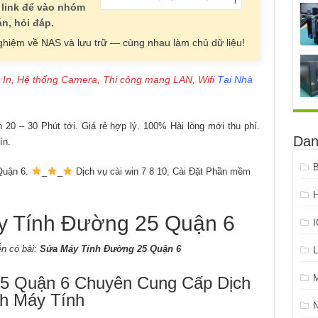
 link để vào nhóm
n, hỏi đáp.
nghiệm về NAS và lưu trữ — cùng nhau làm chủ dữ liệu!
 In, Hệ thống Camera, Thi công mạng LAN, Wifi
Tại Nhà
20 – 30 Phút tới. Giá rẻ hợp lý. 100% Hài lòng mới thu phí.
Dan
ín.
B
uận 6.
_
_
Dịch vụ cài win 7 8 10, Cài Đặt Phần mềm
H
Tính Đường 25 Quận 6
n có bài:
Sửa Máy Tính Đường 25 Quận 6
L
 Quận 6 Chuyên Cung Cấp Dịch
h Máy Tính