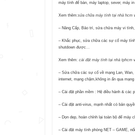
máy tính để bàn, máy laptop, sever, máy i
Xem thêm:
sửa chữa máy tính tại nhà hcm
– Nâng Cấp, Bảo trì, sửa chửa máy vi tính
– Khắc phục, sửa chữa các sự cố máy tính 
shutdown được…
Xem thêm:
cài đặt máy tính tại nhà tphcm
– Sửa chữa các sự cố về mạng Lan, Wan, I
internet, mạng chậm,không in ấn qua mạn
– Cài đặt phần mềm : Hệ điều hành & cá
– Cài đặt anti-virus, mạnh nhất có bản quy
– Dọn dẹp, hoàn chỉnh lại toàn bộ để máy 
– Cài đặt máy tính phòng NET – GAME, nối 