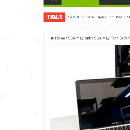
ItHCM.VN
Xử lý & hỗ trợ AE Update lên DSM 7.
Home
/
Sửa máy tính
/
Sửa Máy Tính Đường