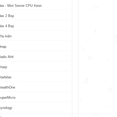
as - Mini Server CPU Xeon
Nas 2 Bay
Nas 4 Bay
hụ kiện
Qnap
adix Alrit
Sharp
tarbilas
tealthOne
uperMicro
Synology