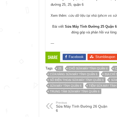
đường 25, 25, quận 6
Xem thêm:
cứu dữ liệu tại nhà tphcm
vs
sử
Bài viết
Sửa Máy Tính Đường 25 Quận 6
đóng góp và phản hồi vui lòn
—
Facebook
Stumbleupon
Share
Tags
25
CHỖ SỬA MÁY TÍNH QUẬN 6
C
CỬA HÀNG SỬA MÁY TÍNH QUẬN 6
ĐỊA CHỈ 
SỐ ĐIỆN THOẠI SỬA MÁY TÍNH QUẬN 6
SỬA
SỬA MÁY TÍNH QUẬN 6
TIỆM SỬA MÁY TÍN
TRUNG TÂM SỬA MÁY TÍNH QUẬN 6
Previous
Sửa Máy Tính Đường 26 Quận
6