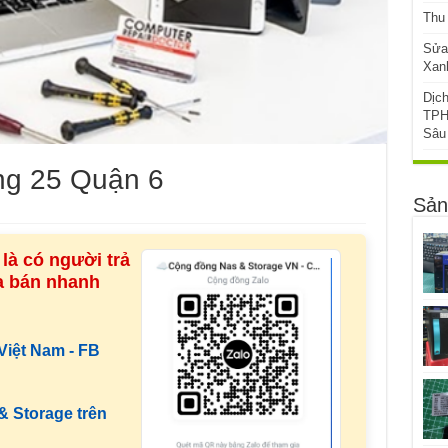
Thu
Sửa
Xanh
Dịc
TPH
Sâu
g 25 Quận 6
Sản
là có người trả
ua bán nhanh
iệt Nam - FB
 Storage trên