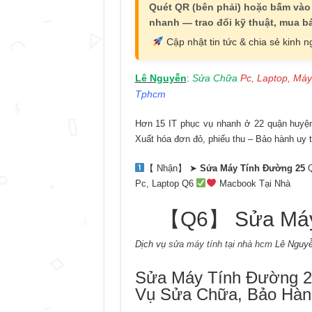
Quét QR (bên phải) hoặc bấm vào
nhanh — trao đổi kỹ thuật, mua bá
Cập nhật tin tức & chia sẻ kinh 
Lê Nguyễn
Sửa Chữa
Pc, Laptop, Máy
:
Tphcm
Hơn 15 IT phục vụ nhanh ở 22 quận huyện 
Xuất hóa đơn đỏ, phiếu thu – Bảo hành uy t
【 Nhận】 ➤
Sửa Máy Tính Đường 25
Q
Pc, Laptop Q6
Macbook Tại Nhà
【Q6】 Sửa Máy 
Dịch vụ
sửa máy tính tại nhà hcm
Lê Nguyễ
Sửa Máy Tính Đường 25
Vụ Sửa Chữa, Bảo Hàn