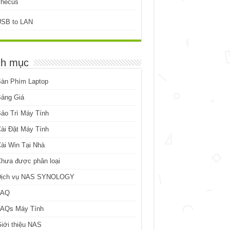
Thecus
USB to LAN
h mục
Bàn Phím Laptop
Bảng Giá
ảo Trì Máy Tính
ài Đặt Máy Tính
ài Win Tại Nhà
hưa được phân loại
Dịch vụ NAS SYNOLOGY
FAQ
FAQs Máy Tính
iới thiệu NAS