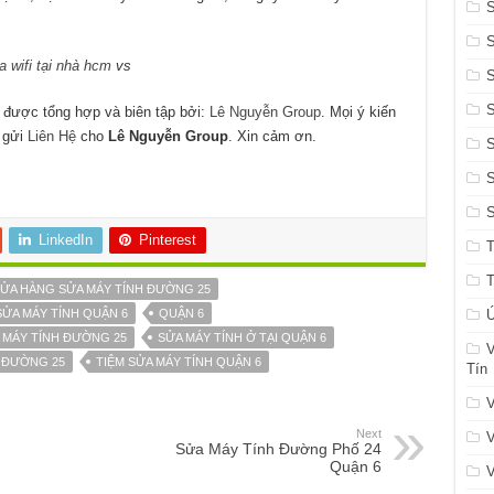
S
a wifi tại nhà hcm
vs
S
được tổng hợp và biên tập bởi:
Lê Nguyễn Group
. Mọi ý kiến
g gửi
Liên Hệ
cho
Lê Nguyễn Group
. Xin cảm ơn.
S
LinkedIn
Pinterest
ỬA HÀNG SỬA MÁY TÍNH ĐƯỜNG 25
SỬA MÁY TÍNH QUẬN 6
QUẬN 6
Ứ
 MÁY TÍNH ĐƯỜNG 25
SỬA MÁY TÍNH Ở TẠI QUẬN 6
V
H ĐƯỜNG 25
TIỆM SỬA MÁY TÍNH QUẬN 6
Tín
V
Next
V
Sửa Máy Tính Đường Phố 24
Quận 6
V