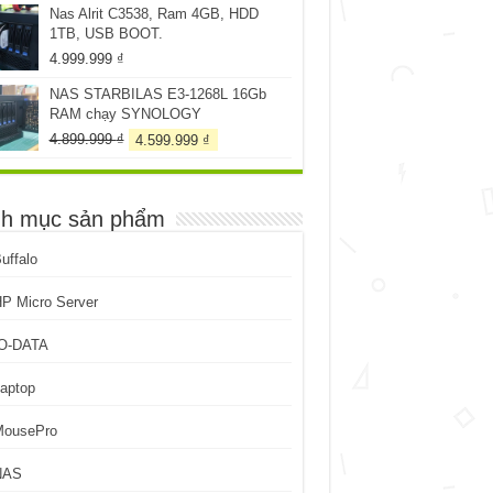
Nas Alrit C3538, Ram 4GB, HDD
259.999 ₫.
là:
1TB, USB BOOT.
199.999 ₫.
4.999.999
₫
NAS STARBILAS E3-1268L 16Gb
RAM chạy SYNOLOGY
Giá
Giá
4.899.999
₫
4.599.999
₫
gốc
hiện
là:
tại
4.899.999 ₫.
là:
h mục sản phẩm
4.599.999 ₫.
uffalo
P Micro Server
IO-DATA
aptop
MousePro
NAS