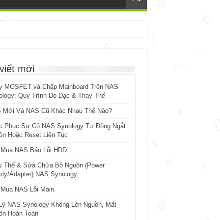
viết mới
y MOSFET và Chập Mainboard Trên NAS
ology: Quy Trình Đo Đạc & Thay Thế
 Mới Và NAS Cũ Khác Nhau Thế Nào?
c Phục Sự Cố NAS Synology Tự Động Ngắt
ồn Hoặc Reset Liên Tục
 Mua NAS Báo Lỗi HDD
y Thế & Sửa Chữa Bộ Nguồn (Power
ply/Adapter) NAS Synology
 Mua NAS Lỗi Main
Lý NAS Synology Không Lên Nguồn, Mất
ồn Hoàn Toàn