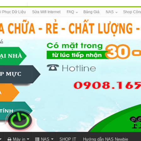
i Phục Dữ Liệu
Sửa Wifi Internet
FAQ
Bảng Giá
NAS
Shop Côn
Máy in
NAS
SHOP IT
Hướng dẫn NAS Newbie