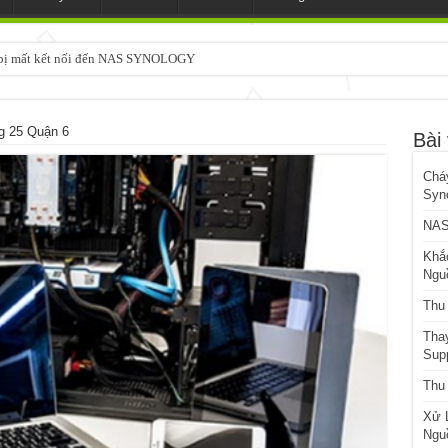
3 bị mất kết nối đến NAS SYNOLOGY
 25 Quận 6
Bài 
Chá
Syn
NAS
Khắ
Ngu
Thu
Tha
Sup
Thu
Xử 
Ngu