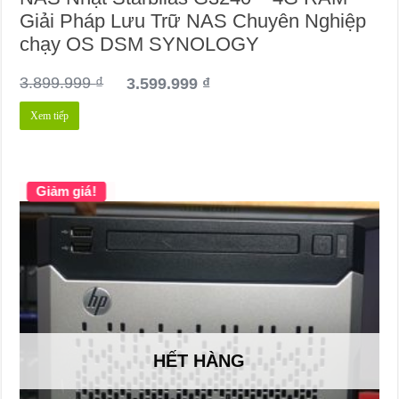
Giải Pháp Lưu Trữ NAS Chuyên Nghiệp
chạy OS DSM SYNOLOGY
Giá
Giá
3.899.999
₫
3.599.999
₫
gốc
hiện
Xem tiếp
là:
tại
3.899.999 ₫.
là:
3.599.999 ₫.
Giảm giá!
HẾT HÀNG