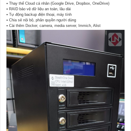
• Thay thế Cloud cá nhân (Google Drive, Dropbox, OneDrive)
• RAID bảo vệ dữ liệu an toàn, lâu dài
• Tự động backup điện thoại, máy tính
• Chia sẻ nội bộ, phân quyền người dùng
• Cài thêm Docker, camera, media server, Immich, Alist