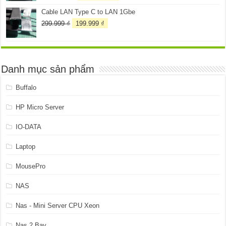
gốc
hiện
Cable LAN Type C to LAN 1Gbe
là:
tại
4.399.999 ₫.
là:
Giá
Giá
299.999
₫
199.999
₫
3.999.999 ₫.
gốc
hiện
là:
tại
299.999 ₫.
là:
199.999 ₫.
Danh mục sản phẩm
Buffalo
HP Micro Server
IO-DATA
Laptop
MousePro
NAS
Nas - Mini Server CPU Xeon
Nas 2 Bay