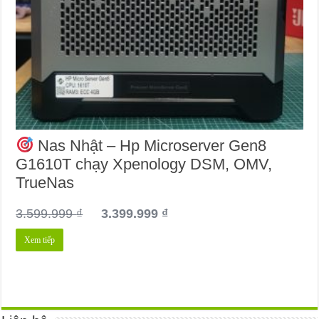
Nas Nhật – Hp Microserver Gen8
G1610T chạy Xpenology DSM, OMV,
TrueNas
Giá
Giá
3.599.999
₫
3.399.999
₫
gốc
hiện
Xem tiếp
là:
tại
3.599.999 ₫.
là:
3.399.999 ₫.