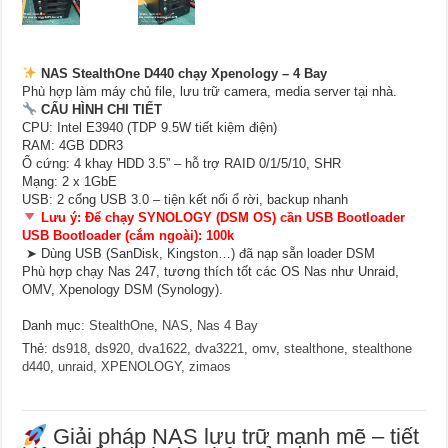
NAS StealthOne D440 chạy Xpenology – 4 Bay
Phù hợp làm máy chủ file, lưu trữ camera, media server tại nhà.
CẤU HÌNH CHI TIẾT
CPU: Intel E3940 (TDP 9.5W tiết kiệm điện)
RAM: 4GB DDR3
Ổ cứng: 4 khay HDD 3.5” – hỗ trợ RAID 0/1/5/10, SHR
Mạng: 2 x 1GbE
USB: 2 cổng USB 3.0 – tiện kết nối ổ rời, backup nhanh
Lưu ý: Để chạy SYNOLOGY (DSM OS) cần USB Bootloader
USB Bootloader (cắm ngoài): 100k
➤ Dùng USB (SanDisk, Kingston…) đã nạp sẵn loader DSM
Phù hợp chạy Nas 247, tương thích tốt các OS Nas như Unraid,
OMV, Xpenology DSM (Synology).
Danh mục:
StealthOne
,
NAS
,
Nas 4 Bay
Thẻ:
ds918
,
ds920
,
dva1622
,
dva3221
,
omv
,
stealthone
,
stealthone
d440
,
unraid
,
XPENOLOGY
,
zimaos
Giải pháp NAS lưu trữ mạnh mẽ – tiết