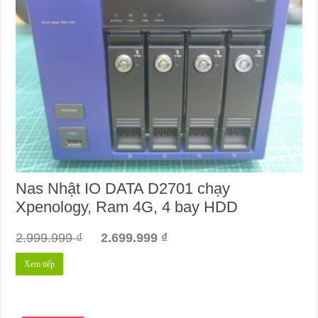
Nas Nhật IO DATA D2701 chạy
Xpenology, Ram 4G, 4 bay HDD
Giá
Giá
2.999.999
₫
2.699.999
₫
gốc
hiện
Xem tiếp
là:
tại
2.999.999 ₫.
là:
2.699.999 ₫.