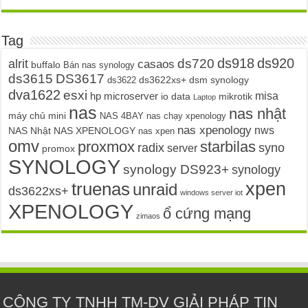
Tag
ds720
ds918
ds920
alrit
casaos
buffalo
Bán nas synology
ds3615
DS3617
ds3622xs+
dsm synology
ds3622
dva1622
esxi
misa
hp microserver
io data
mikrotik
Laptop
nas
nas nhật
máy chủ mini
NAS 4BAY
nas chạy xpenology
nas xpenology
nws
NAS Nhật NAS XPENOLOGY
nas xpen
omv
proxmox
starbilas
radix
syno
server
promox
SYNOLOGY
synology DS923+
synology
truenas
xpen
unraid
ds3622xs+
windows server iot
XPENOLOGY
ổ cứng mạng
zimaos
CÔNG TY TNHH TM-DV GIẢI PHÁP TIN