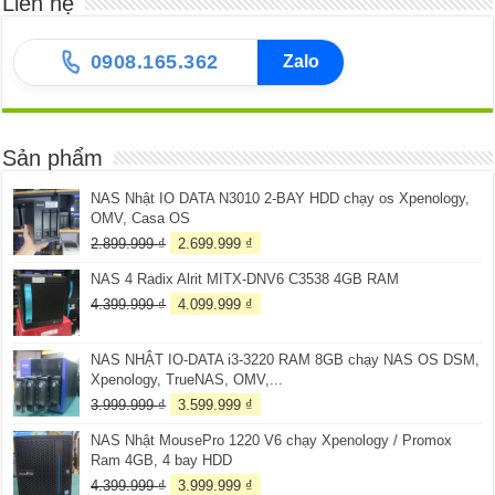
Liên hệ
0908.165.362
Zalo
Sản phẩm
NAS Nhật IO DATA N3010 2-BAY HDD chạy os Xpenology,
OMV, Casa OS
Giá
Giá
2.899.999
₫
2.699.999
₫
gốc
hiện
NAS 4 Radix Alrit MITX-DNV6 C3538 4GB RAM
là:
tại
2.899.999 ₫.
là:
Giá
Giá
4.399.999
₫
4.099.999
₫
2.699.999 ₫.
gốc
hiện
là:
tại
NAS NHẬT IO-DATA i3-3220 RAM 8GB chạy NAS OS DSM,
4.399.999 ₫.
là:
Xpenology, TrueNAS, OMV,...
4.099.999 ₫.
Giá
Giá
3.999.999
₫
3.599.999
₫
gốc
hiện
NAS Nhật MousePro 1220 V6 chạy Xpenology / Promox
là:
tại
Ram 4GB, 4 bay HDD
3.999.999 ₫.
là:
3.599.999 ₫.
Giá
Giá
4.399.999
₫
3.999.999
₫