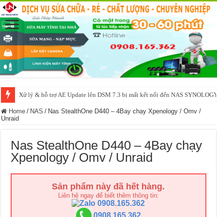
NAS IO DATA N3160 2BAY 4BAY – chạy SYNOLOGY, OMV, CASA OS,
Home
/
NAS
/
Nas StealthOne D440 – 4Bay chạy Xpenology / Omv /
Unraid
Nas StealthOne D440 – 4Bay chạy
Xpenology / Omv / Unraid
Sản phẩm này đã hết hàng.
Liên hệ ngay để biết thêm thông tin:
0908.165.362
0908.165.362