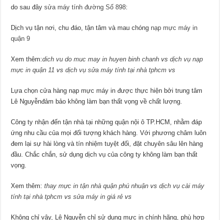
do sau đây
sửa máy tính đường Số 898
:
Dịch vụ tận nơi, chu đáo, tận tâm và mau chóng
nạp mực máy in
quận 9
Xem thêm:
dich vu do muc may in huyen binh chanh
vs
dịch vụ nạp
mực in quận 11
vs
dịch vụ sửa máy tính tại nhà tphcm
vs
Lựa chọn cửa hàng nạp mực máy in được thực hiện bởi trung tâm
Lê Nguyễnđảm bảo không làm bạn thất vọng về chất lượng.
Công ty nhận đến tận nhà tại những quận nội ô TP.HCM, nhằm đáp
ứng nhu cầu của mọi đối tượng khách hàng. Với phương châm luôn
đem lại sự hài lòng và tín nhiệm tuyệt đối, đặt chuyên sâu lên hàng
đầu. Chắc chắn, sử dụng dịch vụ của công ty không làm bạn thất
vọng.
Xem thêm:
thay mực in tận nhà quận phú nhuận
vs
dịch vụ cài máy
tính tại nhà tphcm
vs
sửa máy in giá rẻ
vs
Không chỉ vậy, Lê Nguyễn chỉ sử dụng mực in chính hãng, phù hợp