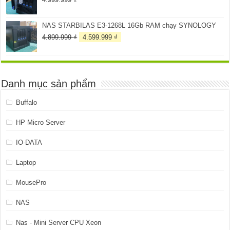
NAS STARBILAS E3-1268L 16Gb RAM chạy SYNOLOGY
Giá
Giá
4.899.999
₫
4.599.999
₫
gốc
hiện
là:
tại
4.899.999 ₫.
là:
4.599.999 ₫.
Danh mục sản phẩm
Buffalo
HP Micro Server
IO-DATA
Laptop
MousePro
NAS
Nas - Mini Server CPU Xeon