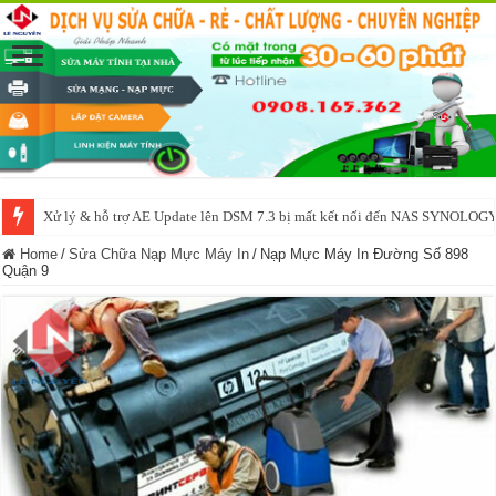
Xử lý & hỗ trợ AE Update lên DSM 7.3 bị mất kết nối đến NAS SYNOLOG
NAS IO DATA N3160 2BAY 4BAY – chạy SYNOLOGY, OMV, CASA OS,
Home
/
Sửa Chữa Nạp Mực Máy In
/
Nạp Mực Máy In Đường Số 898
Quận 9