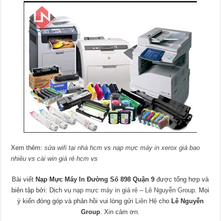
Xem thêm:
sửa wifi tại nhà hcm
vs
nạp mực máy in xerox giá bao
nhiêu
vs
cài win giá rẻ hcm
vs
Bài viết
Nạp Mực Máy In Đường Số 898 Quận 9
được tổng hợp và
biên tập bởi: Dịch vụ
nạp mực máy in giá rẻ
–
Lê Nguyễn Group
. Mọi
ý kiến đóng góp và phản hồi vui lòng gửi
Liên Hệ
cho
Lê Nguyễn
Group
. Xin cảm ơn.