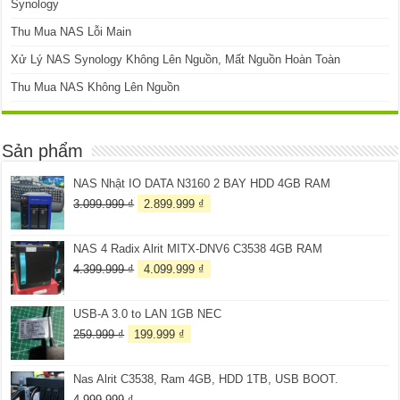
Synology
Thu Mua NAS Lỗi Main
Xử Lý NAS Synology Không Lên Nguồn, Mất Nguồn Hoàn Toàn
Thu Mua NAS Không Lên Nguồn
Sản phẩm
NAS Nhật IO DATA N3160 2 BAY HDD 4GB RAM
Giá
Giá
3.099.999
₫
2.899.999
₫
gốc
hiện
là:
tại
NAS 4 Radix Alrit MITX-DNV6 C3538 4GB RAM
3.099.999 ₫.
là:
2.899.999 ₫.
Giá
Giá
4.399.999
₫
4.099.999
₫
gốc
hiện
là:
tại
USB-A 3.0 to LAN 1GB NEC
4.399.999 ₫.
là:
4.099.999 ₫.
Giá
Giá
259.999
₫
199.999
₫
gốc
hiện
là:
tại
Nas Alrit C3538, Ram 4GB, HDD 1TB, USB BOOT.
259.999 ₫.
là:
199.999 ₫.
4.999.999
₫