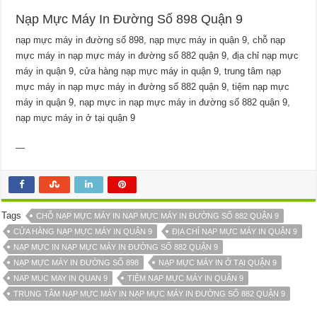
Nạp Mực Máy In Đường Số 898 Quận 9
nạp mực máy in đường số 898, nạp mực máy in quận 9, chỗ nạp
mực máy in nạp mực máy in đường số 882 quận 9, địa chỉ nạp mực
máy in quận 9, cửa hàng nạp mực máy in quận 9, trung tâm nạp
mực máy in nạp mực máy in đường số 882 quận 9, tiệm nạp mực
máy in quận 9, nạp mực in nạp mực máy in đường số 882 quận 9,
nạp mực máy in ở tại quận 9
—
Tags
CHỖ NẠP MỰC MÁY IN NẠP MỰC MÁY IN ĐƯỜNG SỐ 882 QUẬN 9
CỬA HÀNG NẠP MỰC MÁY IN QUẬN 9
ĐỊA CHỈ NẠP MỰC MÁY IN QUẬN 9
NẠP MỰC IN NẠP MỰC MÁY IN ĐƯỜNG SỐ 882 QUẬN 9
NẠP MỰC MÁY IN ĐƯỜNG SỐ 898
NẠP MỰC MÁY IN Ở TẠI QUẬN 9
NAP MUC MAY IN QUAN 9
TIỆM NẠP MỰC MÁY IN QUẬN 9
TRUNG TÂM NẠP MỰC MÁY IN NẠP MỰC MÁY IN ĐƯỜNG SỐ 882 QUẬN 9