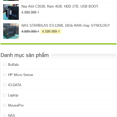
là:
tại
Nas Alrit C3538, Ram 4GB, HDD 1TB, USB BOOT.
259.999 ₫.
là:
199.999 ₫.
4.999.999
₫
NAS STARBILAS E3-1268L 16Gb RAM chạy SYNOLOGY
Giá
Giá
4.899.999
₫
4.599.999
₫
gốc
hiện
là:
tại
4.899.999 ₫.
là:
4.599.999 ₫.
Danh mục sản phẩm
Buffalo
HP Micro Server
IO-DATA
Laptop
MousePro
NAS