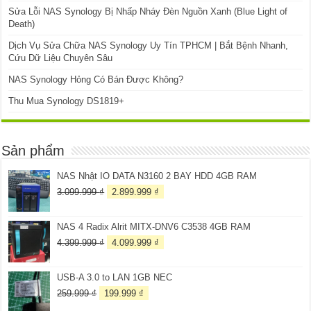
Sửa Lỗi NAS Synology Bị Nhấp Nháy Đèn Nguồn Xanh (Blue Light of
Death)
Dịch Vụ Sửa Chữa NAS Synology Uy Tín TPHCM | Bắt Bệnh Nhanh,
Cứu Dữ Liệu Chuyên Sâu
NAS Synology Hỏng Có Bán Được Không?
Thu Mua Synology DS1819+
Sản phẩm
NAS Nhật IO DATA N3160 2 BAY HDD 4GB RAM
Giá
Giá
3.099.999
₫
2.899.999
₫
gốc
hiện
là:
tại
NAS 4 Radix Alrit MITX-DNV6 C3538 4GB RAM
3.099.999 ₫.
là:
2.899.999 ₫.
Giá
Giá
4.399.999
₫
4.099.999
₫
gốc
hiện
là:
tại
USB-A 3.0 to LAN 1GB NEC
4.399.999 ₫.
là:
4.099.999 ₫.
Giá
Giá
259.999
₫
199.999
₫
gốc
hiện