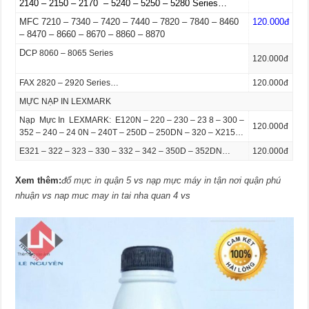
2140 – 2150 – 2170
– 5240 – 5250 – 5280 Series…
MFC 7210 – 7340 – 7420 – 7440 – 7820 – 7840 – 8460
120.000đ
– 8470 – 8660 – 8670 – 8860 – 8870
D
CP 8060 – 8065 Series
120.000đ
FAX 2820 – 2920 Series…
120.000đ
MỰC NẠP IN LEXMARK
Nạp Mực In LEXMARK: E120N – 220 – 230 – 23 8 – 300 –
120.000đ
352 – 240 – 24 0N – 240T – 250D – 250DN – 320 – X215…
E321 – 322 – 323 – 330 – 332 – 342 – 350D – 352DN…
120.000đ
Xem thêm:
đổ mực in quận 5
vs
nạp mực máy in tận nơi quận phú
nhuận
vs
nap muc may in tai nha quan 4
vs