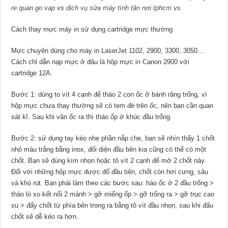
re quan go vap
vs
dịch vụ sửa máy tính tận nơi tphcm
vs
Cách thay mực máy in sử dụng cartridge mực thường
Mực chuyên dùng cho máy in LaserJet 1102, 2900, 3300, 3050…
Cách chỉ dẫn nạp mực ở đâu là hộp mực in Canon 2900 với
cartridge 12A.
Bước 1: dùng to vít 4 cạnh để tháo 2 con ốc ở bánh răng trống, vì
hộp mực chưa thay thường sẽ có tem đè trên ốc, nên bạn cần quan
sát kĩ. Sau khi văn ốc ra thì tháo ốp ở khúc đầu trống.
Bước 2: sử dụng tay kéo nhẹ phần nắp che, bạn sẽ nhìn thấy 1 chốt
nhỏ màu trắng bằng inox, đối diện đầu bên kia cũng có thể có một
chốt. Bạn sẽ dùng kìm nhọn hoặc tô vít 2 cạnh để mở 2 chốt này.
Đối với những hộp mực được đổ đầu tiên, chốt còn hơi cưng, sâu
và khó rút. Bạn phải làm theo các bước sau: háo ốc ở 2 đầu trống >
tháo lò xo kết nối 2 mảnh > gỡ miếng ốp > gỡ trống ra > gỡ trục cao
su > đẩy chốt từ phía bên trong ra bằng tô vít đầu nhọn, sau khi đẩu
chốt sẽ dễ kéo ra hơn.