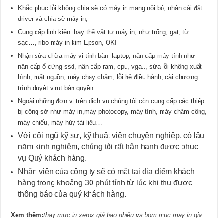
Khắc phục lỗi không chia sẽ có máy in mạng nội bộ, nhận cài đặt
driver và chia sẽ máy in,
Cung cấp linh kiện thay thế vật tư máy in, như trống, gạt, từ
sạc…, ribo máy in kim Epson, OKI
Nhận sửa chữa máy vi tính bàn, laptop, nân cấp máy tính như
nân cấp ổ cứng ssd, nân cấp ram, cpu, vga.., sửa lỗi không xuất
hình, mất nguồn, máy chạy chậm, lỗi hệ điều hành, cài chương
trình duyệt virut bản quyền….
Ngoài những đơn vị trên dịch vụ chúng tôi còn cung cấp các thiếp
bị công sở như máy in,máy photocopy, máy tính, máy chấm công,
máy chiếu, máy hủy tài liệu…
Với đội ngũ kỹ sư, kỹ thuật viên chuyên nghiệp, có lâu
năm kinh nghiệm, chúng tôi rất hân hạnh được phục
vụ Quý khách hàng.
Nhân viên của công ty sẽ có mặt tại địa điểm khách
hàng trong khoảng 30 phút tính từ lúc khi thu được
thông báo của quý khách hàng.
Xem thêm:
thay mực in xerox giá bao nhiêu
vs
bom muc may in gia