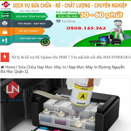
Xử lý & hỗ trợ AE Update lên DSM 7.3 bị mất kết nối đến NAS SYNOLOG
NAS IO DATA N3160 2BAY 4BAY – chạy SYNOLOGY, OMV, CASA OS,
Home
/
Sửa Chữa Nạp Mực Máy In
/
Nạp Mực Máy In Đường Nguyễn
Bá Học Quận 11