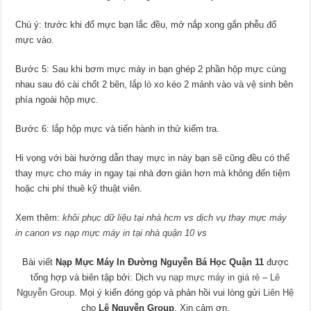
Chú ý: trước khi đổ mực bạn lắc đều, mở nắp xong gắn phễu đổ
mực vào.
Bước 5: Sau khi bơm mực máy in bạn ghép 2 phần hộp mực cùng
nhau sau đó cài chốt 2 bên, lắp lò xo kéo 2 mảnh vào và vệ sinh bên
phía ngoài hộp mực.
Bước 6: lắp hộp mực và tiến hành in thử kiểm tra.
Hi vọng với bài hướng dẫn thay mực in này bạn sẽ cũng đều có thể
thay mực cho máy in ngay tại nhà đơn giản hơn mà không đến tiệm
hoặc chi phí thuê kỹ thuật viên.
Xem thêm:
khôi phục dữ liệu tại nhà hcm
vs
dịch vụ thay mực máy
in canon
vs
nạp mực máy in tại nhà quận 10
vs
Bài viết
Nạp Mực Máy In Đường Nguyễn Bá Học Quận 11
được
tổng hợp và biên tập bởi: Dịch vụ
nạp mực máy in giá rẻ
–
Lê
Nguyễn Group
. Mọi ý kiến đóng góp và phản hồi vui lòng gửi
Liên Hệ
cho
Lê Nguyễn Group
. Xin cảm ơn.