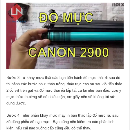
Bước 3: ở khay mực thải các bạn tiến hành đổ mực thải đi sau đó
thi hành các bước như: tháo trống, tháo trục cao su sau đó đến tháo
2 ốc vít trên gạt và đổ mực thải rồi lắp tất cả lại như ban đầu. Lưu ý
mực thừa thường sẽ có nhiều cặn, xơ giấy nên sẽ không tái sử
dụng được.
Bước 4: như phần khay mực máy in bạn tháo lắp đổ mực ra, sau
đó dùng phễu để nạp mực. Bạn cũng nên kiểm tra các phần linh
kiện, nếu cái nào xuống cấp cũng đều có thể thay.