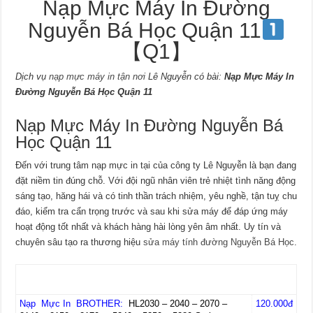
Nạp Mực Máy In Đường
Nguyễn Bá Học Quận 11
【Q1】
Dịch vụ
nạp mực máy in tận nơi
Lê Nguyễn có bài:
Nạp Mực Máy In
Đường Nguyễn Bá Học Quận 11
Nạp Mực Máy In Đường Nguyễn Bá
Học Quận 11
Đến với trung tâm nạp mực in tại của công ty Lê Nguyễn là bạn đang
đặt niềm tin đúng chỗ. Với đội ngũ nhân viên trẻ nhiệt tình năng động
sáng tạo, hăng hái và có tinh thần trách nhiệm, yêu nghề, tận tuỵ chu
đáo, kiểm tra cẩn trọng trước và sau khi sửa máy để đáp ứng máy
hoạt động tốt nhất và khách hàng hài lòng yên âm nhất. Uy tín và
chuyên sâu tạo ra thương hiệu
sửa máy tính đường Nguyễn Bá Học
.
MỰC NẠP MÁY IN BROTHER
Nạp
Mực In
BROTHER:
HL2030 – 2040 – 2070 –
120.000đ