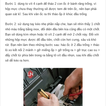
Bước 1: dùng to vít 4 cạnh để tháo 2 con ốc ở bánh răng trống, vì
hộp mực chưa thay thường sẽ được tem đè trên ốc, nên bạn phải
quan sát kĩ. Sau khi văn ốc ra thì tháo ốp ở khúc đầu trống.
Bước 2: sử dụng tay kéo nhẹ phần nắp che, bạn sẽ nhìn thấy 1 chốt
nhỏ màu trắng bằng inox, đối diện đầu bên kia cũng đều có một chốt.
Bạn sẽ dùng kìm nhọn hoặc tô vít 2 cạnh để mở 2 chốt này. Đối với
những hộp mực được đổ đầu tiên, chốt còn hơi cưng, sâu và khó
rút. Bạn nên làm theo những bước sau: háo ốc ở 2 đầu trống > tháo
lò xo kết nối 2 mảnh > gỡ miếng ốp > gỡ trống ra > gỡ trục cao su >
đẩy chốt từ phía bên trong ra bằng tô vít đầu nhọn, sau khi đẩu chốt
sẽ dễ kéo ra hơn.