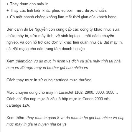
+ Thay drum cho máy in.
+ Thay các linh kiện khác phục vụ bơm mực được chuẩn.
+ Có mặt nhanh chóng không làm mất thời gian của khách hàng.
Bên cạnh đó Lê Nguyễn còn cung cấp các công ty khác như: sửa
chữa máy in, sửa máy tính, vệ sinh laptop… một cách chuyên
nghiệp, và còn hỗ trợ các đơn vị khác liên quan như cài đặt máy in,
cài đặt mạng cho các trung tâm doanh nghiệp.
Xem thêm:
dich vu do muc in ricoh
vs
dịch vụ sửa máy tính tại nhà
hcm
vs
đổ mực máy in brother giá bao nhiêu
vs
Cách thay mực in sử dụng cartridge mực thường
Mực chuyên dùng cho máy in LaserJet 1102, 2900, 3300, 3050…
Cách chỉ dẫn nạp mực ở đâu là hộp mực in Canon 2900 với
cartridge 12A.
Xem thêm:
thay muc in quan 8
vs
do muc in hp gia bao nhieu
vs
nap
muc may in gia re huyen nha be
vs