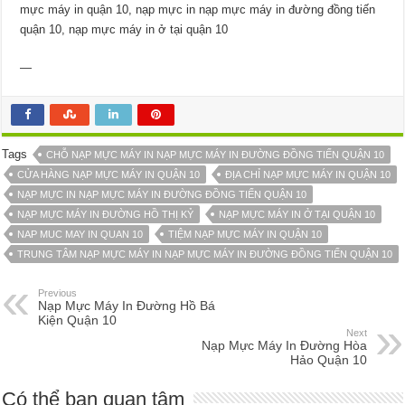
mực máy in quận 10, nạp mực in nạp mực máy in đường đồng tiến
quận 10, nạp mực máy in ở tại quận 10
—
Tags
CHỖ NẠP MỰC MÁY IN NẠP MỰC MÁY IN ĐƯỜNG ĐỒNG TIẾN QUẬN 10
CỬA HÀNG NẠP MỰC MÁY IN QUẬN 10
ĐỊA CHỈ NẠP MỰC MÁY IN QUẬN 10
NẠP MỰC IN NẠP MỰC MÁY IN ĐƯỜNG ĐỒNG TIẾN QUẬN 10
NẠP MỰC MÁY IN ĐƯỜNG HỒ THỊ KỶ
NẠP MỰC MÁY IN Ở TẠI QUẬN 10
NAP MUC MAY IN QUAN 10
TIỆM NẠP MỰC MÁY IN QUẬN 10
TRUNG TÂM NẠP MỰC MÁY IN NẠP MỰC MÁY IN ĐƯỜNG ĐỒNG TIẾN QUẬN 10
Previous
Nạp Mực Máy In Đường Hồ Bá
Kiện Quận 10
Next
Nạp Mực Máy In Đường Hòa
Hảo Quận 10
Có thể bạn quan tâm