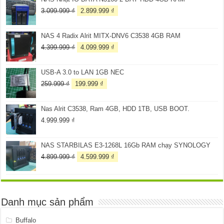
Giá
Giá
3.099.999
₫
2.899.999
₫
gốc
hiện
là:
tại
NAS 4 Radix Alrit MITX-DNV6 C3538 4GB RAM
3.099.999 ₫.
là:
2.899.999 ₫.
Giá
Giá
4.399.999
₫
4.099.999
₫
gốc
hiện
là:
tại
USB-A 3.0 to LAN 1GB NEC
4.399.999 ₫.
là:
4.099.999 ₫.
Giá
Giá
259.999
₫
199.999
₫
gốc
hiện
là:
tại
Nas Alrit C3538, Ram 4GB, HDD 1TB, USB BOOT.
259.999 ₫.
là:
199.999 ₫.
4.999.999
₫
NAS STARBILAS E3-1268L 16Gb RAM chạy SYNOLOGY
Giá
Giá
4.899.999
₫
4.599.999
₫
gốc
hiện
là:
tại
4.899.999 ₫.
là:
4.599.999 ₫.
Danh mục sản phẩm
Buffalo