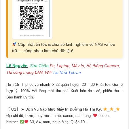
Cập nhật tin tức & chia sẻ kinh nghiệm về NAS và lưu
trữ — cùng nhau làm chủ dữ liệu!
Lê Nguyễn
Sửa Chữa
Pc, Laptop, Máy In, Hệ thống Camera,
:
Thi công mạng LAN, Wifi
Tại Nhà Tphcm
Hơn 15 IT phục vụ nhanh ở 22 quận huyện 20 – 30 Phút tới. Giá rẻ
hợp lý. 100% Hài lòng mới thu phí. Xuất hóa đơn đỏ, phiếu thu –
Bảo hành uy tín.
【 Q1】 ➤ Dịch Vụ
Nạp Mực Máy In Đường Hồ Thị Kỷ.
_
_
Địa chỉ đổ, bơm, thay mực in hp, canon, samsung,
epson,
brother.
A3, A4, màu, phun ở tại Quận 10.