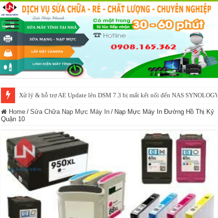
Xử lý & hỗ trợ AE Update lên DSM 7.3 bị mất kết nối đến NAS SYNOLOG
NAS IO DATA N3160 2BAY 4BAY – chạy SYNOLOGY, OMV, CASA OS,
Home
/
Sửa Chữa Nạp Mực Máy In
/
Nạp Mực Máy In Đường Hồ Thị Kỷ
Quận 10