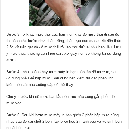
Bước 3: ở khay mực thải các bạn triển khai đổ mực thải đi sau đó
thi hành các bước như: tháo trống, tháo trục cao su sau đó đến tháo
2 ốc vít trên gạt và đổ mực thải rồi lắp mọi thứ lại như ban đầu. Lưu
ý mực thừa thường có nhiều cặn, xơ giấy nên sẽ không tái sử dụng
được.
Bước 4: như phần khay mực máy in bạn tháo lắp đổ mực ra, sau
đó dùng phễu để nạp mực. Bạn cũng nên kiểm tra các phần linh
kiện, nếu cái nào xuống cấp có thể thay.
Chú ý: trước khi đổ mực bạn lắc đều, mở nắp xong gắn phễu đổ
mực vào.
Bước 5: Sau khi bơm mực máy in bạn ghép 2 phần hộp mực cùng
nhau sau đó cài chốt 2 bên, lắp lò xo kéo 2 mảnh vào và vệ sinh bên
ngoài hộp mực.