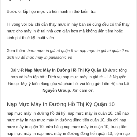
Bước 6: lắp hộp mực và tiến hành in thử kiểm tra.
Hi vọng với bài chỉ dẫn thay mực in này bạn sẽ cũng đều có thể thay
mực cho máy in ở tại nhà đơn giản hơn mà không đến tiệm hoặc
kinh phí thuê kỹ thuật viên.
Xem thêm:
bơm mực in giá rẻ quận 9
vs
nạp mực in giá rẻ quận 2
vs
dịch vụ đổ mực máy in panasonic
vs
Bài viết
Nạp Mực Máy In Đường Hồ Thị Kỷ Quận 10
được tổng
hợp và biên tập bởi: Dịch vụ
nạp mực máy in giá rẻ
–
Lê Nguyễn
Group
. Mọi ý kiến đóng góp và phản hồi vui lòng gửi
Liên Hệ
cho
Lê
Nguyễn Group
. Xin cảm ơn.
Nạp Mực Máy In Đường Hồ Thị Kỷ Quận 10
nạp mực máy in đường hồ thị kỷ, nạp mực máy in quận 10, chỗ nạp
mực máy in nạp mực máy in đường đồng tiến quận 10, địa chỉ nạp
mực máy in quận 10, cửa hàng nạp mực máy in quận 10, trung tâm
nạp mực máy in nạp mực máy in đường đồng tiến quận 10, tiệm nạp