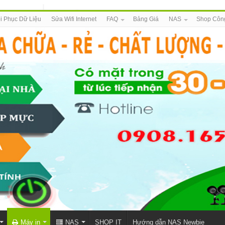
i Phục Dữ Liệu
Sửa Wifi Internet
FAQ
Bảng Giá
NAS
Shop Côn
Máy in
NAS
SHOP IT
Hướng dẫn NAS Newbie