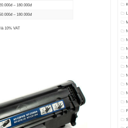
K
20.000đ – 180.000đ
L
50.000đ – 180.000đ
M
 là 10% VAT
N
P
S