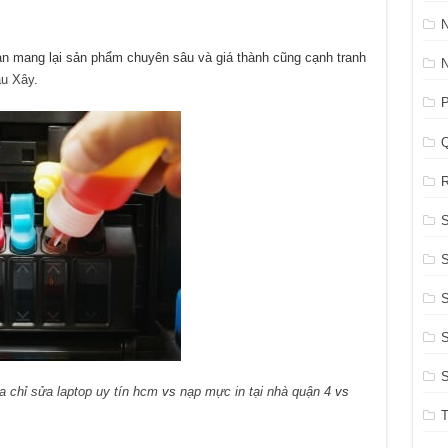
an mang lại sản phẩm chuyên sâu và giá thành cũng cạnh tranh
ầu Xây
.
P
R
S
S
S
ịa chỉ sửa laptop uy tín hcm
vs
nạp mực in tại nhà quận 4
vs