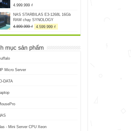
4.999.999
₫
NAS STARBILAS E3-1268L 16Gb
RAM chạy SYNOLOGY
Giá
Giá
4.899.999
₫
4.599.999
₫
gốc
hiện
là:
tại
4.899.999 ₫.
là:
h mục sản phẩm
4.599.999 ₫.
uffalo
P Micro Server
IO-DATA
aptop
MousePro
NAS
as - Mini Server CPU Xeon