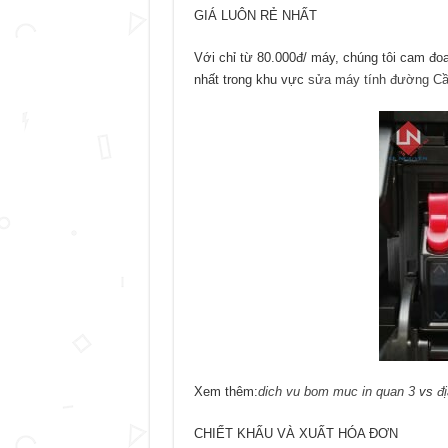
GIÁ LUÔN RẺ NHẤT
Với chỉ từ 80.000đ/ máy, chúng tôi cam đo
nhất trong khu vực
sửa máy tính đường C
Xem thêm:
dich vu bom muc in quan 3
vs
đ
CHIẾT KHẤU VÀ XUẤT HÓA ĐƠN