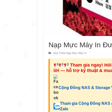
Nạp Mực Máy In Đ
Sửa Chữa Nạp Mực Máy In
Tham gia ngay! Hỏi 
lời — hỗ trợ kỹ thuật & m
Cộng Đồng NAS & Storage V
Tham gia Cộng Đồng NAS &
Zalo