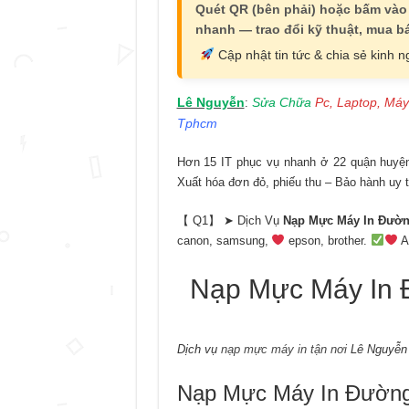
Quét QR (bên phải) hoặc bấm vào
nhanh — trao đổi kỹ thuật, mua bá
Cập nhật tin tức & chia sẻ kinh 
Lê Nguyễn
Sửa Chữa
Pc, Laptop, Máy
:
Tphcm
Hơn 15 IT phục vụ nhanh ở 22 quận huyện 
Xuất hóa đơn đỏ, phiếu thu – Bảo hành uy t
【 Q1】 ➤ Dịch Vụ
Nạp Mực Máy In Đườn
canon, samsung,
epson, brother.
A
Nạp Mực Máy In 
Dịch vụ
nạp mực máy in tận nơi
Lê Nguyễn 
Nạp Mực Máy In Đường