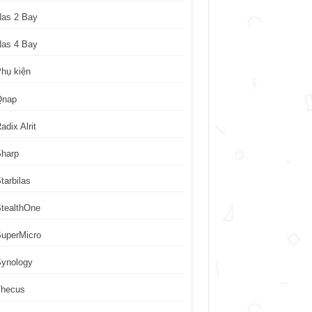
Nas 2 Bay
Nas 4 Bay
hụ kiện
Qnap
adix Alrit
Sharp
tarbilas
tealthOne
uperMicro
Synology
Thecus