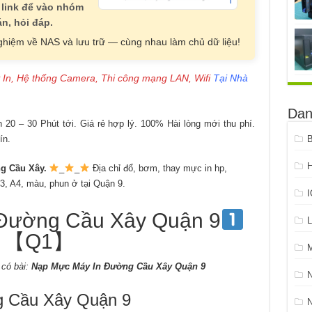
 link để vào nhóm
n, hỏi đáp.
nghiệm về NAS và lưu trữ — cùng nhau làm chủ dữ liệu!
 In, Hệ thống Camera, Thi công mạng LAN, Wifi
Tại Nhà
Dan
20 – 30 Phút tới. Giá rẻ hợp lý. 100% Hài lòng mới thu phí.
ín.
B
H
g Cầu Xây.
_
_
Địa chỉ đổ, bơm, thay mực in hp,
3, A4, màu, phun ở tại Quận 9.
Đường Cầu Xây Quận 9
L
【Q1】
có bài:
Nạp Mực Máy In Đường Cầu Xây Quận 9
 Cầu Xây Quận 9
N