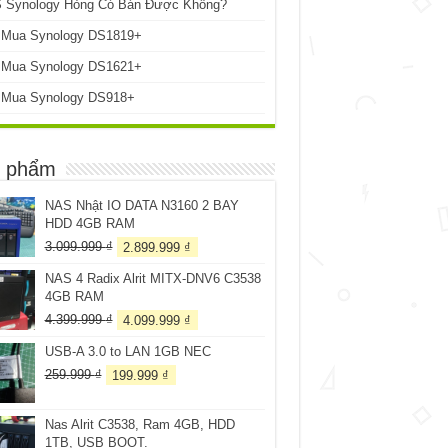
 Synology Hỏng Có Bán Được Không?
 Mua Synology DS1819+
 Mua Synology DS1621+
 Mua Synology DS918+
 phẩm
NAS Nhật IO DATA N3160 2 BAY
HDD 4GB RAM
Giá
Giá
3.099.999
₫
2.899.999
₫
gốc
hiện
NAS 4 Radix Alrit MITX-DNV6 C3538
là:
tại
4GB RAM
3.099.999 ₫.
là:
2.899.999 ₫.
Giá
Giá
4.399.999
₫
4.099.999
₫
gốc
hiện
USB-A 3.0 to LAN 1GB NEC
là:
tại
4.399.999 ₫.
là:
Giá
Giá
259.999
₫
199.999
₫
4.099.999 ₫.
gốc
hiện
là:
tại
Nas Alrit C3538, Ram 4GB, HDD
259.999 ₫.
là:
1TB, USB BOOT.
199.999 ₫.