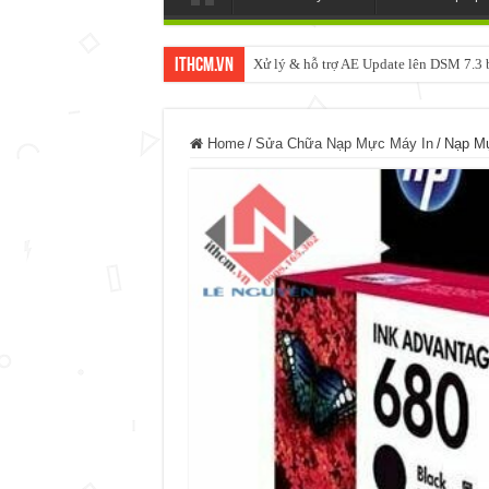
ItHCM.VN
Xử lý & hỗ trợ AE Update lên DSM 7.
Home
/
Sửa Chữa Nạp Mực Máy In
/
Nạp M