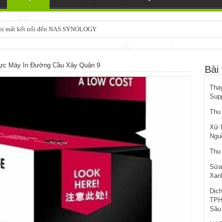
3 bị mất kết nối đến NAS SYNOLOGY
ực Máy In Đường Cầu Xây Quận 9
Bài 
Tha
Sup
Thu
Xử 
Ngu
Thu
Sửa
Xanh
Dịc
TPH
Sâu