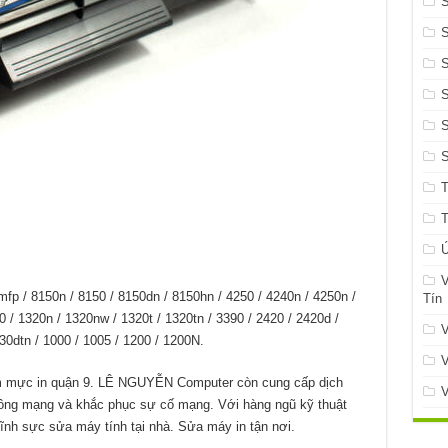
S
S
Ứ
V
p / 8150n / 8150 / 8150dn / 8150hn / 4250 / 4240n / 4250n /
Tín
0 / 1320n / 1320nw / 1320t / 1320tn / 3390 / 2420 / 2420d /
V
30dtn / 1000 / 1005 / 1200 / 1200N.
V
m mực in quận 9. LÊ NGUYỄN Computer còn cung cấp dịch
V
công mạng và khắc phục sự cố mạng. Với hàng ngũ kỹ thuật
ĩnh sực sửa máy tính tại nhà. Sửa máy in tận nơi.