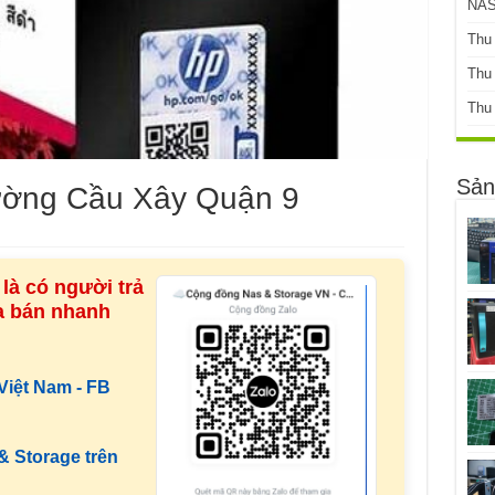
NAS
Thu
Thu
Thu
Sản
ường Cầu Xây Quận 9
là có người trả
ua bán nhanh
iệt Nam - FB
 Storage trên