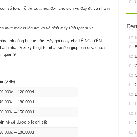
con số lớn. Hỗ trợ xuất hóa đơn cho dịch vụ đầy đủ và nhanh
Dan
ạp mực máy in tận nơi
vs
vệ sinh máy tính tphcm
vs
máy tính cũng bị trục trặc. Hãy gọi ngay cho LÊ NGUYỄN
hanh nhất. Với kỹ thuật tốt nhất sẽ đến giúp bạn sửa chữa
n quận 9
B
C
C
iá (VNĐ)
C
00.000đ – 120.000đ
40.000đ – 180.000đ
00.000đ – 150.000đ
iên hệ để được biết chi tiết
G
H
20.000đ – 180.000đ