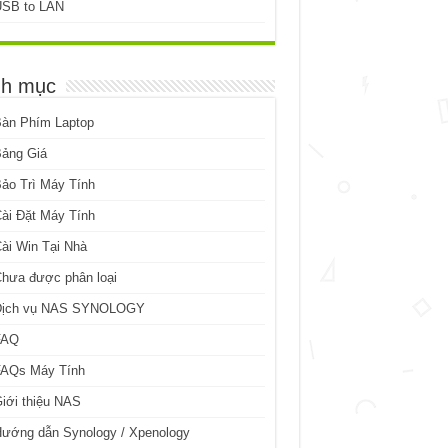
USB to LAN
h mục
Bàn Phím Laptop
Bảng Giá
ảo Trì Máy Tính
ài Đặt Máy Tính
ài Win Tại Nhà
hưa được phân loại
Dịch vụ NAS SYNOLOGY
FAQ
FAQs Máy Tính
iới thiệu NAS
ướng dẫn Synology / Xpenology