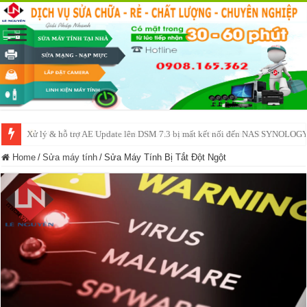
NAS IO DATA N3160 2BAY 4BAY – chạy SYNOLOGY, OMV, CASA OS,
Home
/
Sửa máy tính
/
Sửa Máy Tính Bị Tắt Đột Ngột