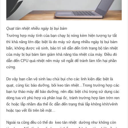
Quạt tản nhiệt nhiều ngày bị bụi bám
Trường hợp máy tính của bạn chạy bị nóng kèm hiện tượng tự tắt
thì khả năng lớn đặc biệt là do máy sử dụng nhiều ngày bị bụi bám
bẩn, không được vệ sinh, bảo trì sẽ dẫn đến tình trạng bộ tản nhiệt
của máy bị bụi bám làm giảm khả năng tỏa nhiệt của máy. Điều đó
dẫn đến CPU quá nhiệt nên máy sẽ ngắt để tránh làm tổn hại phần
cứng.
Do vậy bạn cần vệ sinh lau chùi bụi cho các linh kiện đặc biệt là
quạt, cùng lúc bảo dưỡng, bôi keo tản nhiệt…Trong trường hợp các
bạn tự tháo máy để bảo dưỡng, nên đặc biệt chú trọng sử dụng các
dòng tua vít phù hợp và phân loại ốc, tránh trường hợp làm trờn ren
ốc hoặc lắp nhầm địa thế ốc dẫn đến trạng thái lắp không khít/vênh
hoặc tạo vết lồi trên bề mặt…
Ngoài ra cũng đều có thể do keo tản nhiệt dường như không còn