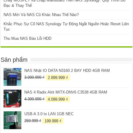
Cháy MOSFET và Chập Mainboard Trên NAS Synology: Quy Trình Đo
Đạc & Thay Thế
NAS Mới Và NAS Cũ Khác Nhau Thế Nào?
Khắc Phục Sự Cố NAS Synology Tự Động Ngắt Nguồn Hoặc Reset Liên
Tục
Thu Mua NAS Báo Lỗi HDD
Sản phẩm
NAS Nhật IO DATA N3160 2 BAY HDD 4GB RAM
Giá
Giá
3.099.999
₫
2.899.999
₫
gốc
hiện
là:
tại
NAS 4 Radix Alrit MITX-DNV6 C3538 4GB RAM
3.099.999 ₫.
là:
2.899.999 ₫.
Giá
Giá
4.399.999
₫
4.099.999
₫
gốc
hiện
là:
tại
USB-A 3.0 to LAN 1GB NEC
4.399.999 ₫.
là:
4.099.999 ₫.
Giá
Giá
259.999
₫
199.999
₫
gốc
hiện
là:
tại