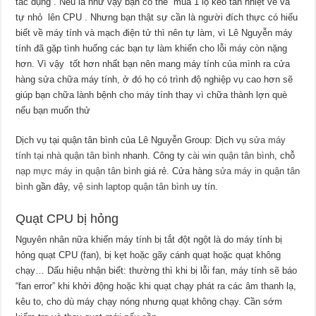
tác dụng . Nếu là như vậy bạn có thể mua 1 lọ keo tản nhiệt về và
tự nhỏ lên CPU . Nhưng bạn thật sự cần là người đích thực có hiểu
biết về máy tính và mạch điện tử thì nên tự làm, vì Lê Nguyễn máy
tính đã gặp tình huống các bạn tự làm khiến cho lỗi máy còn nặng
hơn. Vì vậy tốt hơn nhất bạn nên mang máy tính của mình ra cửa
hàng sửa chữa máy tính, ở đó họ có trình độ nghiệp vụ cao hơn sẽ
giúp bạn chữa lành bệnh cho máy tính thay vì chữa thành lợn què
nếu bạn muốn thử
Dịch vụ tại quận tân bình của Lê Nguyễn Group: Dịch vụ
sửa máy
tính tại nhà quận tân bình
nhanh. Công ty
cài win quận tân bình
, chỗ
nạp mực máy in quận tân bình
giá rẻ. Cửa hàng
sửa máy in quận tân
bình
gần đây,
vệ sinh laptop quận tân bình
uy tín.
Quạt CPU bị hỏng
Nguyên nhân nữa khiến máy tính bị tắt đột ngột là do máy tính bị
hỏng quạt CPU (fan), bị kẹt hoặc gãy cánh quạt hoặc quạt không
chạy… Dấu hiệu nhận biết: thường thì khi bị lỗi fan, máy tính sẽ báo
“fan error” khi khởi động hoặc khi quạt chạy phát ra các âm thanh lạ,
kêu to, cho dù máy chạy nóng nhưng quạt không chạy. Cần sớm