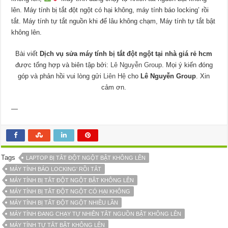
lên. Máy tính bị tắt đột ngột có hại không, máy tính báo locking’ rồi
tắt. Máy tính tự tắt nguồn khi để lâu không chạm, Máy tính tự tắt bật
không lên.
Bài viết
Dịch vụ sửa máy tính bị tắt đột ngột tại nhà giá rẻ hcm
được tổng hợp và biên tập bởi:
Lê Nguyễn Group
. Mọi ý kiến đóng
góp và phản hồi vui lòng gửi
Liên Hệ
cho
Lê Nguyễn Group
. Xin
cảm ơn.
—
Tags
LAPTOP BỊ TẮT ĐỘT NGỘT BẬT KHÔNG LÊN
MÁY TÍNH BÁO LOCKING' RỒI TẮT
MÁY TÍNH BỊ TẮT ĐỘT NGỘT BẬT KHÔNG LÊN
MÁY TÍNH BỊ TẮT ĐỘT NGỘT CÓ HẠI KHÔNG
MÁY TÍNH BỊ TẮT ĐỘT NGỘT NHIỀU LẦN
MÁY TÍNH ĐANG CHẠY TỰ NHIÊN TẮT NGUỒN BẬT KHÔNG LÊN
MÁY TÍNH TỰ TẮT BẬT KHÔNG LÊN