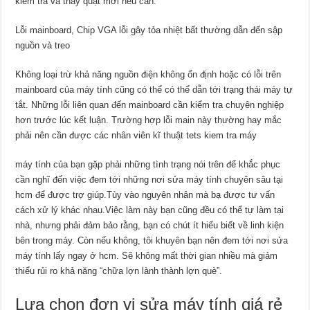
kiểm tra và thay quạt mới nếu cần.
Lỗi mainboard, Chip VGA lỗi gây tỏa nhiệt bất thường dẫn đến sập
nguồn và treo
Không loại trừ khả năng nguồn điện không ổn định hoặc có lỗi trên
mainboard của máy tính cũng có thể có thể dẫn tới trạng thái máy tự
tắt. Những lỗi liên quan đến mainboard cần kiểm tra chuyên nghiệp
hơn trước lúc kết luận. Trường hợp lỗi main này thường hay mắc
phải nên cần được các nhân viên kĩ thuật tets kiem tra máy
máy tính của bạn gặp phải những tình trạng nói trên để khắc phục
cần nghĩ đến việc đem tới những nơi sửa máy tính chuyên sâu tại
hcm để được trợ giúp.Tùy vào nguyên nhân mà bạ được tư vấn
cách xử lý khác nhau.Việc làm này bạn cũng đều có thể tự làm tại
nhà, nhưng phải đảm bảo rằng, bạn có chút ít hiểu biết về linh kiện
bên trong máy. Còn nếu không, tôi khuyên bạn nên đem tới nơi sửa
máy tính lấy ngay ở hcm. Sẽ không mất thời gian nhiều mà giảm
thiểu rủi ro khả năng “chữa lợn lành thành lợn què”.
Lựa chọn đơn vị sửa máy tính giá rẻ