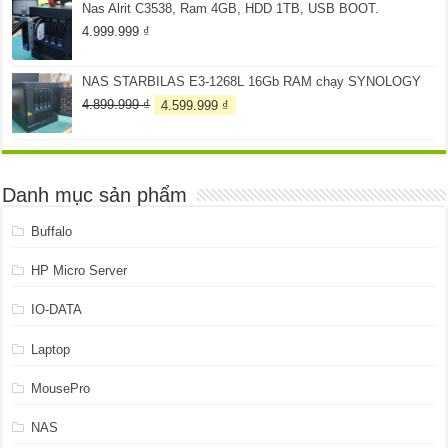
Nas Alrit C3538, Ram 4GB, HDD 1TB, USB BOOT.
259.999 ₫.
là:
199.999 ₫.
4.999.999
₫
NAS STARBILAS E3-1268L 16Gb RAM chạy SYNOLOGY
Giá
Giá
4.899.999
₫
4.599.999
₫
gốc
hiện
là:
tại
4.899.999 ₫.
là:
4.599.999 ₫.
Danh mục sản phẩm
Buffalo
HP Micro Server
IO-DATA
Laptop
MousePro
NAS