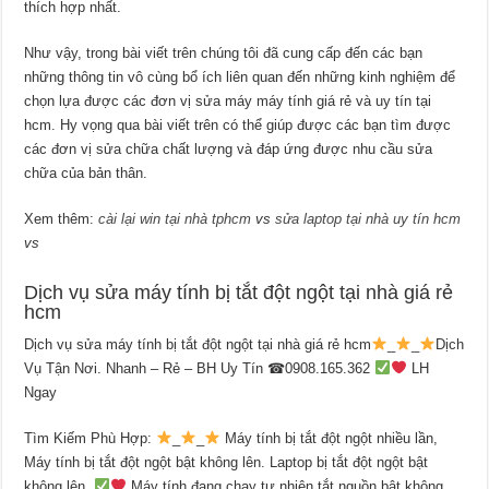
thích hợp nhất.
Như vậy, trong bài viết trên chúng tôi đã cung cấp đến các bạn
những thông tin vô cùng bổ ích liên quan đến những kinh nghiệm để
chọn lựa được các đơn vị sửa máy máy tính giá rẻ và uy tín tại
hcm. Hy vọng qua bài viết trên có thể giúp được các bạn tìm được
các đơn vị sửa chữa chất lượng và đáp ứng được nhu cầu sửa
chữa của bản thân.
Xem thêm:
cài lại win tại nhà tphcm
vs
sửa laptop tại nhà uy tín hcm
vs
Dịch vụ sửa máy tính bị tắt đột ngột tại nhà giá rẻ
hcm
Dịch vụ sửa máy tính bị tắt đột ngột tại nhà giá rẻ hcm
_
_
Dịch
Vụ Tận Nơi. Nhanh – Rẻ – BH Uy Tín ☎0908.165.362
LH
Ngay
Tìm Kiếm Phù Hợp:
_
_
Máy tính bị tắt đột ngột nhiều lần,
Máy tính bị tắt đột ngột bật không lên. Laptop bị tắt đột ngột bật
không lên,
Máy tính đang chạy tự nhiên tắt nguồn bật không