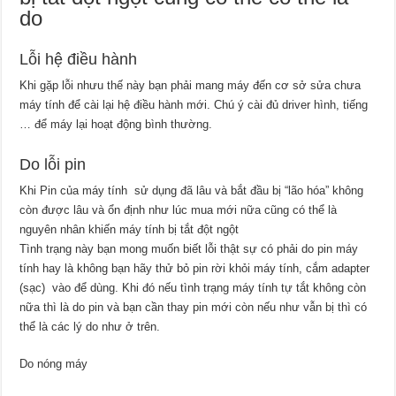
do
Lỗi hệ điều hành
Khi gặp lỗi nhưu thế này bạn phải mang máy đến cơ sở sửa chưa
máy tính để cài lại hệ điều hành mới. Chú ý cài đủ driver hình, tiếng
… để máy lại hoạt động bình thường.
Do lỗi pin
Khi Pin của máy tính sử dụng đã lâu và bắt đầu bị “lão hóa” không
còn được lâu và ổn định như lúc mua mới nữa cũng có thể là
nguyên nhân khiến máy tính bị tắt đột ngột
Tình trạng này bạn mong muốn biết lỗi thật sự có phải do pin máy
tính hay là không bạn hãy thử bỏ pin rời khỏi máy tính, cắm adapter
(sạc) vào để dùng. Khi đó nếu tình trạng máy tính tự tắt không còn
nữa thì là do pin và bạn cần thay pin mới còn nếu như vẫn bị thì có
thể là các lý do như ở trên.
Do nóng máy