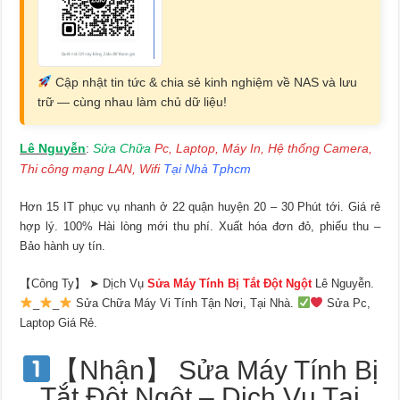
Cập nhật tin tức & chia sẻ kinh nghiệm về NAS và lưu
trữ — cùng nhau làm chủ dữ liệu!
Lê Nguyễn
Sửa Chữa
Pc, Laptop, Máy In, Hệ thống Camera,
:
Thi công mạng LAN, Wifi
Tại Nhà Tphcm
Hơn 15 IT phục vụ nhanh ở 22 quận huyện 20 – 30 Phút tới. Giá rẻ
hợp lý. 100% Hài lòng mới thu phí. Xuất hóa đơn đỏ, phiếu thu –
Bảo hành uy tín.
【Công Ty】 ➤ Dịch Vụ
Sửa Máy Tính Bị Tắt Đột Ngột
Lê Nguyễn.
_
_
Sửa Chữa Máy Vi Tính Tận Nơi, Tại Nhà.
Sửa Pc,
Laptop Giá Rẻ.
【Nhận】 Sửa Máy Tính Bị
Tắt Đột Ngột – Dịch Vụ Tại