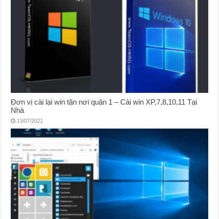
Đơn vị cài lại win tận nơi quận 1 – Cài win XP,7,8,10,11 Tại
Nhà
13/07/2021