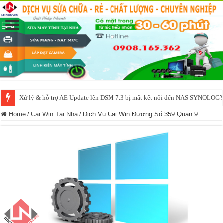
Xử lý & hỗ trợ AE Update lên DSM 7.3 bị mất kết nối đến NAS SYNOLOG
NAS IO DATA N3160 2BAY 4BAY – chạy SYNOLOGY, OMV, CASA OS,
Home
/
Cài Win Tại Nhà
/
Dịch Vụ Cài Win Đường Số 359 Quận 9