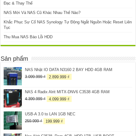
Đạc & Thay Thế
NAS Mới Và NAS Cũ Khác Nhau Thế Nào?
Khắc Phục Sự Cố NAS Synology Tự Động Ngắt Nguồn Hoặc Reset Liên
Tục
Thu Mua NAS Báo Lỗi HDD
Sản phẩm
NAS Nhật IO DATA N3160 2 BAY HDD 4GB RAM
Giá
Giá
3.099.999
₫
2.899.999
₫
gốc
hiện
là:
tại
NAS 4 Radix Alrit MITX-DNV6 C3538 4GB RAM
3.099.999 ₫.
là:
2.899.999 ₫.
Giá
Giá
4.399.999
₫
4.099.999
₫
gốc
hiện
là:
tại
USB-A 3.0 to LAN 1GB NEC
4.399.999 ₫.
là:
4.099.999 ₫.
Giá
Giá
259.999
₫
199.999
₫
gốc
hiện
là:
tại