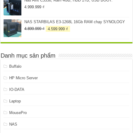
Nas Alrit C3538, Ram 4GB, HDD 1TB, USB BOOT.
259.999 ₫.
là:
199.999 ₫.
4.999.999
₫
NAS STARBILAS E3-1268L 16Gb RAM chạy SYNOLOGY
Giá
Giá
4.899.999
₫
4.599.999
₫
gốc
hiện
là:
tại
4.899.999 ₫.
là:
4.599.999 ₫.
Danh mục sản phẩm
Buffalo
HP Micro Server
IO-DATA
Laptop
MousePro
NAS