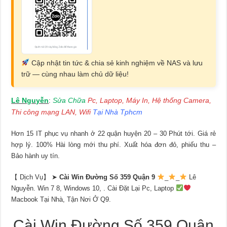
Cập nhật tin tức & chia sẻ kinh nghiệm về NAS và lưu
trữ — cùng nhau làm chủ dữ liệu!
Lê Nguyễn
Sửa Chữa
Pc, Laptop, Máy In, Hệ thống Camera,
:
Thi công mạng LAN, Wifi
Tại Nhà Tphcm
Hơn 15 IT phục vụ nhanh ở 22 quận huyện 20 – 30 Phút tới. Giá rẻ
hợp lý. 100% Hài lòng mới thu phí. Xuất hóa đơn đỏ, phiếu thu –
Bảo hành uy tín.
【 Dịch Vụ】 ➤
Cài Win Đường Số 359 Quận 9
_
_
Lê
Nguyễn. Win 7 8, Windows 10, . Cài Đặt Lại Pc, Laptop
Macbook Tại Nhà, Tận Nơi Ở Q9.
Cài Win Đường Số 359 Quận