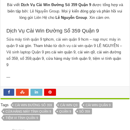
Bài viết
Dịch Vụ Cài Win Đường Số 359 Quận 9
được tổng hợp và
biên tập bởi:
Lê Nguyễn Group
. Mọi ý kiến đóng góp và phản hồi vui
lòng gửi
Liên Hệ
cho
Lê Nguyễn Group
. Xin cảm ơn.
Dịch Vụ Cài Win Đường Số 359 Quận 9
Sửa máy tính quận 9
tphcm,
cài win quận 9
hcm –
nạp mực máy in
quận 9
sài gòn. Tham khảo từ
dịch vụ cài win quận 9
LÊ NGUYỄN –
Vệ sinh laptop Quận 9
pro.cài win quận 9, cài win q9, cài win đường
số 359, số 359,quận 9, cửa hàng máy tính quận 9, tiệm vi tính quận
9
—
Tags
CÀI WIN ĐƯỜNG SỐ 359
CÀI WIN Q9
CÀI WIN QUẬN 9
CỬA HÀNG MÁY TÍNH QUẬN 9
QUẬN 9
SỐ 359
TIỆM VI TÍNH QUẬN 9