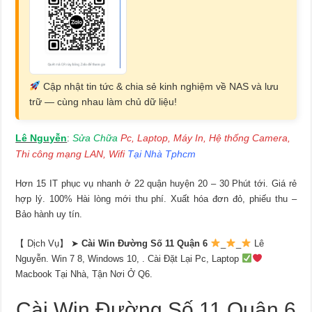
Cập nhật tin tức & chia sẻ kinh nghiệm về NAS và lưu
trữ — cùng nhau làm chủ dữ liệu!
Lê Nguyễn
Sửa Chữa
Pc, Laptop, Máy In, Hệ thống Camera,
:
Thi công mạng LAN, Wifi
Tại Nhà Tphcm
Hơn 15 IT phục vụ nhanh ở 22 quận huyện 20 – 30 Phút tới. Giá rẻ
hợp lý. 100% Hài lòng mới thu phí. Xuất hóa đơn đỏ, phiếu thu –
Bảo hành uy tín.
【 Dịch Vụ】 ➤
Cài Win Đường Số 11 Quận 6
_
_
Lê
Nguyễn. Win 7 8, Windows 10, . Cài Đặt Lại Pc, Laptop
Macbook Tại Nhà, Tận Nơi Ở Q6.
Cài Win Đường Số 11 Quận 6