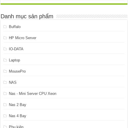
là:
tại
4.899.999 ₫.
là:
4.599.999 ₫.
Danh mục sản phẩm
Buffalo
HP Micro Server
IO-DATA
Laptop
MousePro
NAS
Nas - Mini Server CPU Xeon
Nas 2 Bay
Nas 4 Bay
Phụ kiện