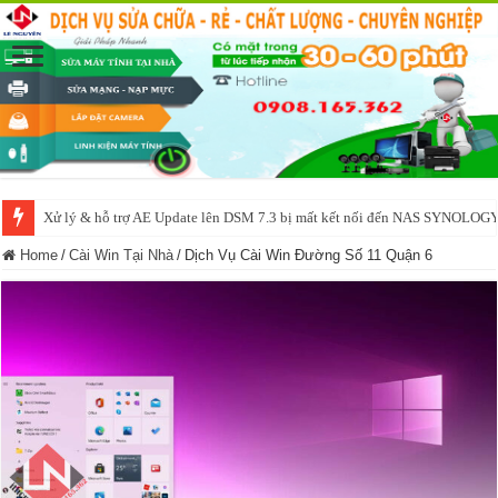
Xử lý & hỗ trợ AE Update lên DSM 7.3 bị mất kết nối đến NAS SYNOLOG
NAS IO DATA N3160 2BAY 4BAY – chạy SYNOLOGY, OMV, CASA OS,
Home
/
Cài Win Tại Nhà
/
Dịch Vụ Cài Win Đường Số 11 Quận 6