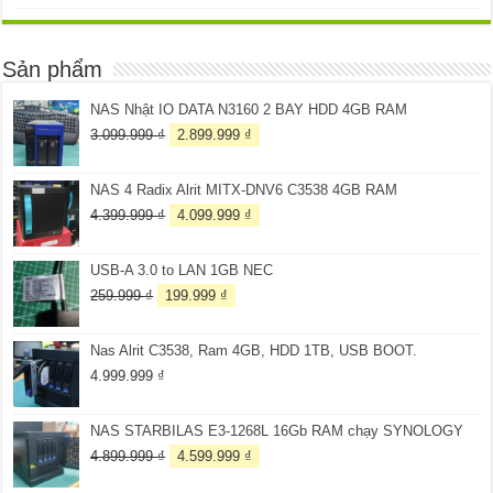
Sản phẩm
NAS Nhật IO DATA N3160 2 BAY HDD 4GB RAM
Giá
Giá
3.099.999
₫
2.899.999
₫
gốc
hiện
là:
tại
NAS 4 Radix Alrit MITX-DNV6 C3538 4GB RAM
3.099.999 ₫.
là:
2.899.999 ₫.
Giá
Giá
4.399.999
₫
4.099.999
₫
gốc
hiện
là:
tại
USB-A 3.0 to LAN 1GB NEC
4.399.999 ₫.
là:
4.099.999 ₫.
Giá
Giá
259.999
₫
199.999
₫
gốc
hiện
là:
tại
Nas Alrit C3538, Ram 4GB, HDD 1TB, USB BOOT.
259.999 ₫.
là:
199.999 ₫.
4.999.999
₫
NAS STARBILAS E3-1268L 16Gb RAM chạy SYNOLOGY
Giá
Giá
4.899.999
₫
4.599.999
₫
gốc
hiện