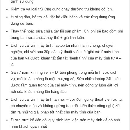
trình sử dụng.
Kiểm tra và loại trừ ứng dụng chạy thường trú không có ích.
Hướng dẫn, hỗ trợ cài đặt hệ điều hành và các ứng dụng ứng
dụng cơ bản.
Thay thế hoặc sửa chữa tùy lỗi sản phẩm. Chi phí sẽ bao gồm phí
trung tâm sửa chữa/thay thế + giá linh kiện.
Dịch vụ cài win máy tính, laptop tại nhà nhanh chóng, chuyên
nghiệp, chỉ với sau 30p các kỹ thuật viên sẽ “giải cứu” máy tính
của bạn và được khám tất tần tật “bệnh tình” của máy tính từ A –
Z.
Gần 7 năm kinh nghiệm – Đi tiên phong trong mỗi lĩnh vực dịch
vụ, mỗi khách hàng là một thượng đế, Sửa chữa laptop 24h hiểu
được tầm quan trọng của cái máy tính, nên công ty luôn đặt lợi
ích của khách hàng lên hàng đầu.
Dịch vụ cài win máy tính tận nơi – với đội ngũ kỹ thuật viên ưu tú,
có chuyên môn và không ngừng trau dồi kiến thức công nghệ để
tìm ra những giải pháp tốt nhất cho máy tính của bạn.
Được trực kế đến dõi quy trình làm việc trên máy tính để có ánh
nhìn khách quan nhất