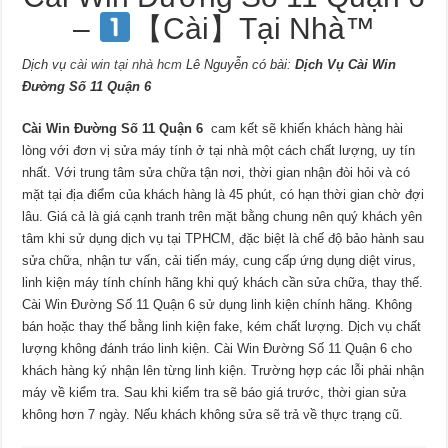
–
【Cài】Tại Nhà™
Dịch vụ
cài win tại nhà hcm
Lê Nguyễn có bài:
Dịch Vụ Cài Win
Đường Số 11 Quận 6
Cài Win Đường Số 11 Quận 6
cam kết sẽ khiến khách hàng hài
lòng với đơn vị sửa máy tính ở tại nhà một cách chất lượng, uy tín
nhất. Với trung tâm sửa chữa tận nơi, thời gian nhận đòi hỏi và có
mặt tại địa điểm của khách hàng là 45 phút, có hạn thời gian chờ đợi
lâu. Giá cả là giá cạnh tranh trên mặt bằng chung nên quý khách yên
tâm khi sử dụng dịch vụ tại TPHCM, đặc biệt là chế độ bảo hành sau
sửa chữa, nhận tư vấn, cải tiến máy, cung cấp ứng dụng diệt virus,
linh kiện máy tính chính hãng khi quý khách cần sửa chữa, thay thế.
Cài Win Đường Số 11 Quận 6 sử dụng linh kiện chính hãng. Không
bán hoặc thay thế bằng linh kiện fake, kém chất lượng. Dịch vụ chất
lượng không đánh tráo linh kiện. Cài Win Đường Số 11 Quận 6 cho
khách hàng ký nhận lên từng linh kiện. Trường hợp các lỗi phải nhận
máy về kiểm tra. Sau khi kiểm tra sẽ báo giá trước, thời gian sửa
không hơn 7 ngày. Nếu khách không sửa sẽ trả về thực trạng cũ.