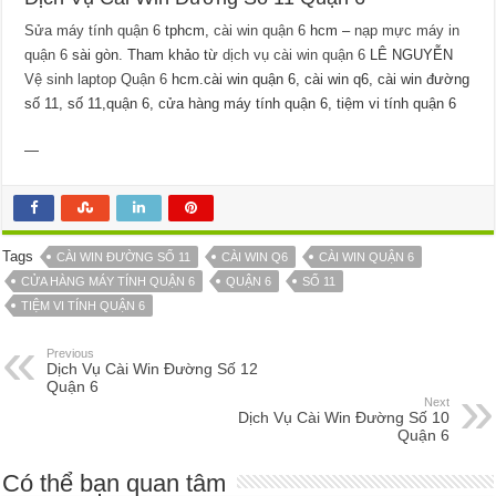
Sửa máy tính quận 6
tphcm,
cài win quận 6
hcm –
nạp mực máy in
quận 6
sài gòn. Tham khảo từ
dịch vụ cài win quận 6
LÊ NGUYỄN
Vệ sinh laptop Quận 6
hcm.cài win quận 6, cài win q6, cài win đường
số 11, số 11,quận 6, cửa hàng máy tính quận 6, tiệm vi tính quận 6
—
Tags
CÀI WIN ĐƯỜNG SỐ 11
CÀI WIN Q6
CÀI WIN QUẬN 6
CỬA HÀNG MÁY TÍNH QUẬN 6
QUẬN 6
SỐ 11
TIỆM VI TÍNH QUẬN 6
Previous
Dịch Vụ Cài Win Đường Số 12
Quận 6
Next
Dịch Vụ Cài Win Đường Số 10
Quận 6
Có thể bạn quan tâm