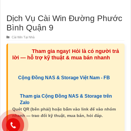
Thêm 60 License Camera vào XPENOLOGY DSM 7.2.2 Phiên bản mới nhất
Cài đặt DDNS Synology & Quick Connect để truy cập từ xa
Dịch Vụ Cài Win Đường Phước
Khắc phục lỗi đầy ổ cứng trên DVA1622 Xpenology – Surveillance “ngốn” dung
Bình Quận 9
Hướng Dẫn Kiểm Tra SMART INFO HDD/SSD Trên NAS Synology/ Xpenology
Cài Win Tại Nhà
KHOE – Starbilas CPU Xeon 1268L 4C/8T R. ECC 16gb chạy Promox NVME, 
Hạ cấp Surveillance 9.2.2-11575 trên DSM 7.2.2-72608 thành Surveillance Stati
Tham gia ngay! Hỏi là có người trả
lời — hỗ trợ kỹ thuật & mua bán nhanh
NAS Nhật Alrit C3538 chạy XPENOLOGY / SYNOLOGY – Hiệu năng vượt trội, ổ
Nas Synology, Xpenology làm được những gì.?
Cộng Đồng NAS & Storage Việt Nam - FB
Tham gia Cộng Đồng NAS & Storage trên
Zalo
Quét QR (bên phải) hoặc bấm vào link để vào nhóm
nhanh — trao đổi kỹ thuật, mua bán, hỏi đáp.