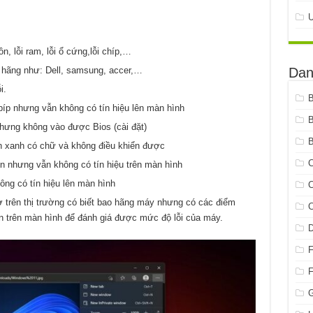
n, lỗi ram, lỗi ổ cứng,lỗi chíp,…
Dan
 hãng như: Dell, samsung, accer,…
i.
bíp nhưng vẫn không có tín hiệu lên màn hình
nhưng không vào được Bios (cài đặt)
B
n xanh có chữ và không điều khiển được
C
n nhưng vẫn không có tín hiệu trên màn hình
ng có tín hiệu lên màn hình
C
ờ trên thị trường có biết bao hãng máy nhưng có các điểm
C
iện trên màn hình để đánh giá được mức độ lỗi của máy.
G