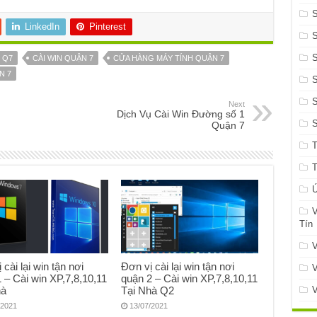
LinkedIn
Pinterest
S
 Q7
CÀI WIN QUẬN 7
CỬA HÀNG MÁY TÍNH QUẬN 7
N 7
S
Next
Dịch Vụ Cài Win Đường số 1
Quận 7
Ứ
V
Tín
V
 cài lại win tận nơi
Đơn vị cài lại win tận nơi
V
 – Cài win XP,7,8,10,11
quận 2 – Cài win XP,7,8,10,11
hà
Tại Nhà Q2
V
/2021
13/07/2021