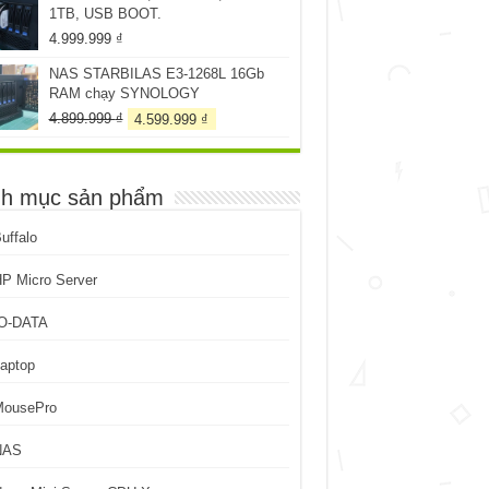
1TB, USB BOOT.
199.999 ₫.
4.999.999
₫
NAS STARBILAS E3-1268L 16Gb
RAM chạy SYNOLOGY
Giá
Giá
4.899.999
₫
4.599.999
₫
gốc
hiện
là:
tại
4.899.999 ₫.
là:
h mục sản phẩm
4.599.999 ₫.
uffalo
P Micro Server
IO-DATA
aptop
MousePro
NAS