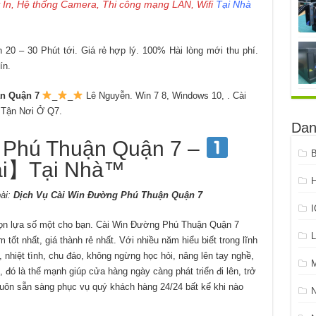
 In, Hệ thống Camera, Thi công mạng LAN, Wifi
Tại Nhà
20 – 30 Phút tới. Giá rẻ hợp lý. 100% Hài lòng mới thu phí.
ín.
n Quận 7
_
_
Lê Nguyễn. Win 7 8, Windows 10, . Cài
 Tận Nơi Ở Q7.
Dan
 Phú Thuận Quận 7 –
B
i】Tại Nhà™
H
ài:
Dịch Vụ Cài Win Đường Phú Thuận Quận 7
ọn lựa số một cho bạn. Cài Win Đường Phú Thuận Quận 7
L
ốt nhất, giá thành rẻ nhất. Với nhiều năm hiểu biết trong lĩnh
 nhiệt tình, chu đáo, không ngừng học hỏi, nâng lên tay nghề,
 đó là thế mạnh giúp cửa hàng ngày càng phát triển đi lên, trở
luôn sẵn sàng phục vụ quý khách hàng 24/24 bất kể khi nào