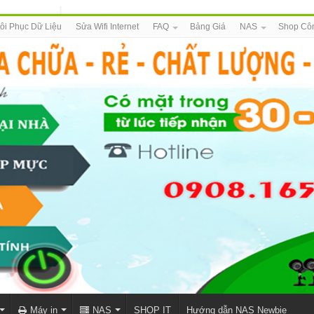
ôi Phục Dữ Liệu
Sửa Wifi Internet
FAQ
Bảng Giá
NAS
Shop Cô
Máy in
NAS
SHOP IT
Hướng dẫn NAS Newbie