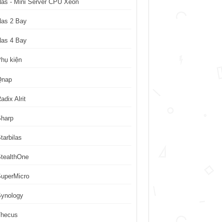
as - Mini Server CPU Xeon
Nas 2 Bay
Nas 4 Bay
hụ kiện
Qnap
adix Alrit
Sharp
tarbilas
tealthOne
uperMicro
Synology
Thecus