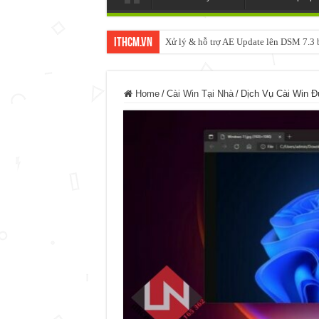
ItHCM.VN
Xử lý & hỗ trợ AE Update lên DSM 7.
Home
/
Cài Win Tại Nhà
/
Dịch Vụ Cài Win 