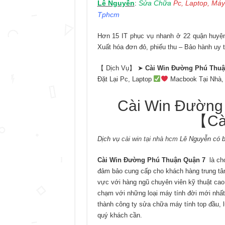
Lê Nguyễn
Sửa Chữa
Pc, Laptop, Máy
:
Tphcm
Hơn 15 IT phục vụ nhanh ở 22 quận huyện 
Xuất hóa đơn đỏ, phiếu thu – Bảo hành uy t
【 Dịch Vụ】 ➤
Cài Win Đường Phú Thuậ
Đặt Lại Pc, Laptop
Macbook Tại Nhà,
Cài Win Đường
【Cà
Dịch vụ
cài win tại nhà hcm
Lê Nguyễn có b
Cài Win Đường Phú Thuận Quận 7
là ch
đảm bảo cung cấp cho khách hàng trung tâm t
vực với hàng ngũ chuyên viên kỹ thuật cao,
chạm với những loại máy tính đời mới nhất,
thành công ty sửa chữa máy tính top đầu, 
quý khách cần.