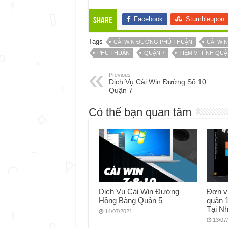
Facebook
Stumbleupon
Share
Tags
CÀI WIN ĐƯỜNG PHÚ THUẬN
CÀI WIN
PHÚ THUẬN
QUẬN 7
TIỆM VI TÍNH QUẬ
Previous
Dịch Vụ Cài Win Đường Số 10
Quận 7
Có thể bạn quan tâm
Dịch Vụ Cài Win Đường
Đơn vị
Hồng Bàng Quận 5
quận 1
Tại N
14/07/2021
13/07