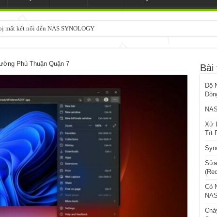
3 bị mất kết nối đến NAS SYNOLOGY
Đường Phú Thuận Quận 7
Bài 
Độ 
Dòng
NAS
Xử 
Tít 
Syn
Sửa
(Re
Có 
NAS
Chá