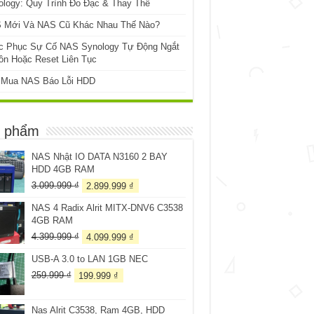
ology: Quy Trình Đo Đạc & Thay Thế
 Mới Và NAS Cũ Khác Nhau Thế Nào?
c Phục Sự Cố NAS Synology Tự Động Ngắt
ồn Hoặc Reset Liên Tục
 Mua NAS Báo Lỗi HDD
 phẩm
NAS Nhật IO DATA N3160 2 BAY
HDD 4GB RAM
Giá
Giá
3.099.999
₫
2.899.999
₫
gốc
hiện
NAS 4 Radix Alrit MITX-DNV6 C3538
là:
tại
4GB RAM
3.099.999 ₫.
là:
2.899.999 ₫.
Giá
Giá
4.399.999
₫
4.099.999
₫
gốc
hiện
USB-A 3.0 to LAN 1GB NEC
là:
tại
4.399.999 ₫.
là:
Giá
Giá
259.999
₫
199.999
₫
4.099.999 ₫.
gốc
hiện
là:
tại
Nas Alrit C3538, Ram 4GB, HDD
259.999 ₫.
là: