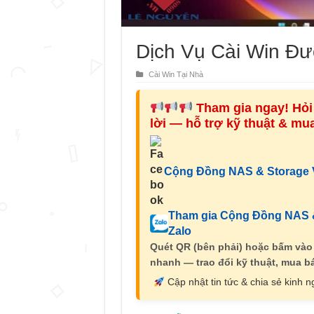
Dịch Vụ Cài Win Đ
Cài Win Tại Nhà
Tham gia ngay! Hỏi 
lời — hỗ trợ kỹ thuật & m
Cộng Đồng NAS & Storage V
Tham gia Cộng Đồng NAS &
Zalo
Quét QR (bên phải) hoặc bấm vào
nhanh — trao đổi kỹ thuật, mua bá
Cập nhật tin tức & chia sẻ kinh 