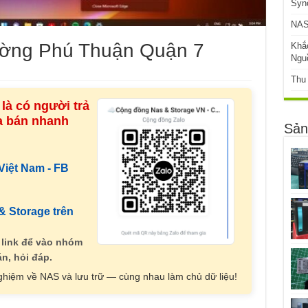
Syn
NAS
ường Phú Thuận Quận 7
Khắ
Ngu
Thu
là có người trả
ua bán nhanh
Sản
iệt Nam - FB
 Storage trên
 link để vào nhóm
n, hỏi đáp.
nghiệm về NAS và lưu trữ — cùng nhau làm chủ dữ liệu!