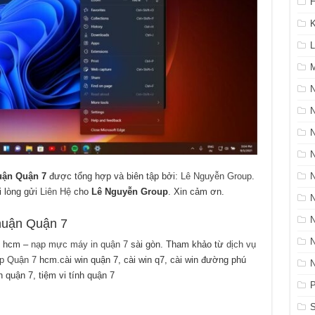
H
K
L
M
N
uận Quận 7
được tổng hợp và biên tập bởi:
Lê Nguyễn Group
.
i lòng gửi
Liên Hệ
cho
Lê Nguyễn Group
. Xin cảm ơn.
huận Quận 7
hcm –
nạp mực máy in quận 7
sài gòn. Tham khảo từ
dịch vụ
op Quận 7
hcm.cài win quận 7, cài win q7, cài win đường phú
 quận 7, tiệm vi tính quận 7
P
S