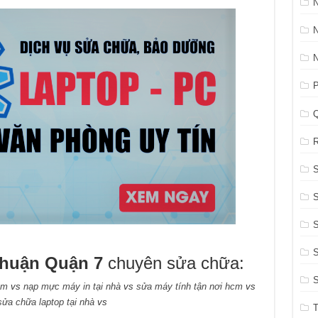
N
P
R
S
S
S
Thuận Quận 7
chuyên sửa chữa:
cm
vs
nạp mực máy in tại nhà
vs
sửa máy tính tận nơi hcm
vs
sửa chữa laptop tại nhà
vs