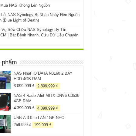
 Mua NAS Không Lên Nguồn
 Lỗi NAS Synology Bị Nhấp Nháy Đèn Nguồn
 (Blue Light of Death)
h Vụ Sửa Chữa NAS Synology Uy Tín
CM | Bắt Bệnh Nhanh, Cứu Dữ Liệu Chuyên
 phẩm
NAS Nhật IO DATA N3160 2 BAY
HDD 4GB RAM
Giá
Giá
3.099.999
₫
2.899.999
₫
gốc
hiện
NAS 4 Radix Alrit MITX-DNV6 C3538
là:
tại
4GB RAM
3.099.999 ₫.
là:
2.899.999 ₫.
Giá
Giá
4.399.999
₫
4.099.999
₫
gốc
hiện
USB-A 3.0 to LAN 1GB NEC
là:
tại
4.399.999 ₫.
là:
Giá
Giá
259.999
₫
199.999
₫
4.099.999 ₫.
gốc
hiện
là:
tại