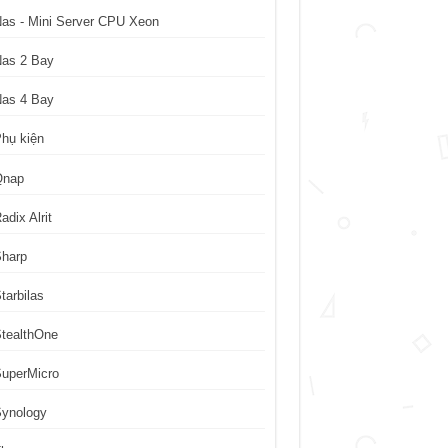
as - Mini Server CPU Xeon
Nas 2 Bay
Nas 4 Bay
hụ kiện
Qnap
adix Alrit
Sharp
tarbilas
tealthOne
uperMicro
Synology