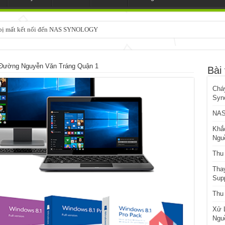
3 bị mất kết nối đến NAS SYNOLOGY
 Đường Nguyễn Văn Tráng Quận 1
Bài 
Chá
Syn
NAS
Khắ
Ngu
Thu
Tha
Sup
Thu
Xử 
Ngu