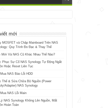
viết mới
y MOSFET và Chập Mainboard Trên NAS
ology: Quy Trình Đo Đạc & Thay Thế
 Mới Và NAS Cũ Khác Nhau Thế Nào?
c Phục Sự Cố NAS Synology Tự Động Ngắt
ồn Hoặc Reset Liên Tục
 Mua NAS Báo Lỗi HDD
y Thế & Sửa Chữa Bộ Nguồn (Power
ply/Adapter) NAS Synology
 Mua NAS Lỗi Main
Lý NAS Synology Không Lên Nguồn, Mất
ồn Hoàn Toàn