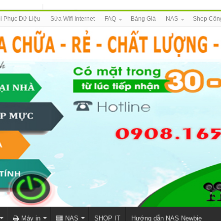
i Phục Dữ Liệu
Sửa Wifi Internet
FAQ
Bảng Giá
NAS
Shop Côn
Máy in
NAS
SHOP IT
Hướng dẫn NAS Newbie