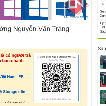
Thu
Sửa
Xanh
Dịc
ường Nguyễn Văn Tráng
TPH
Sâu
Sản
là có người trả
ua bán nhanh
iệt Nam - FB
 Storage trên
 link để vào nhóm