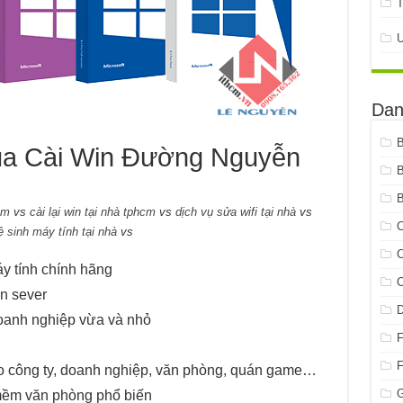
Dan
ủa Cài Win Đường Nguyễn
B
cm
vs
cài lại win tại nhà tphcm
vs
dịch vụ sửa wifi tại nhà
vs
C
ệ sinh máy tính tại nhà
vs
C
áy tính chính hãng
C
n sever
oanh nghiệp vừa và nhỏ
o công ty, doanh nghiệp, văn phòng, quán game…
G
mềm văn phòng phổ biến