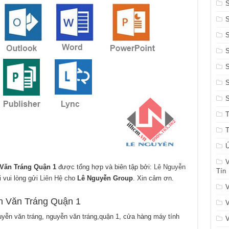
S
S
S
Ứ
V
Văn Tráng Quận 1
được tổng hợp và biên tập bởi:
Lê Nguyễn
Tín
i vui lòng gửi
Liên Hệ
cho
Lê Nguyễn Group
. Xin cảm ơn.
V
n Văn Tráng Quận 1
V
uyễn văn tráng, nguyễn văn tráng,quận 1, cửa hàng máy tính
V