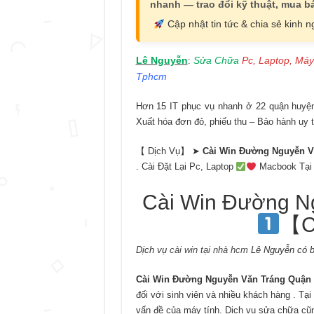
nhanh — trao đổi kỹ thuật, mua bá
Cập nhật tin tức & chia sẻ kinh 
Lê Nguyễn
Sửa Chữa
Pc, Laptop, Máy
:
Tphcm
Hơn 15 IT phục vụ nhanh ở 22 quận huyện 
Xuất hóa đơn đỏ, phiếu thu – Bảo hành uy t
【 Dịch Vụ】 ➤
Cài Win Đường Nguyễn V
. Cài Đặt Lại Pc, Laptop
Macbook Tại 
Cài Win Đường N
【C
Dịch vụ
cài win tại nhà hcm
Lê Nguyễn có b
Cài Win Đường Nguyễn Văn Tráng Quận
đối với sinh viên và nhiều khách hàng . Tại
vấn đề của máy tính. Dịch vụ sửa chữa cũng