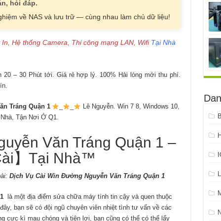
n, hỏi đáp.
nghiệm về NAS và lưu trữ — cùng nhau làm chủ dữ liệu!
 In, Hệ thống Camera, Thi công mạng LAN, Wifi
Tại Nhà
20 – 30 Phút tới. Giá rẻ hợp lý. 100% Hài lòng mới thu phí.
ín.
Dan
ăn Tráng Quận 1
_
_
Lê Nguyễn. Win 7 8, Windows 10,
B
Nhà, Tận Nơi Ở Q1.
H
guyễn Văn Tráng Quận 1 –
ài】Tại Nhà™
L
ài:
Dịch Vụ Cài Win Đường Nguyễn Văn Tráng Quận 1
 1
là một địa điểm sửa chữa máy tính tin cậy và quen thuộc
 đây, bạn sẽ có đội ngũ chuyên viên nhiệt tình tư vấn về các
 cực kì mau chóng và tiện lợi, bạn cũng có thể có thể lấy