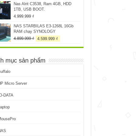
Nas Alrit C3538, Ram 4GB, HDD
259.999 ₫.
là:
1TB, USB BOOT.
199.999 ₫.
4.999.999
₫
NAS STARBILAS E3-1268L 16Gb
RAM chạy SYNOLOGY
Giá
Giá
4.899.999
₫
4.599.999
₫
gốc
hiện
là:
tại
4.899.999 ₫.
là:
h mục sản phẩm
4.599.999 ₫.
uffalo
P Micro Server
IO-DATA
aptop
MousePro
NAS