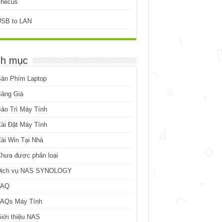
Thecus
USB to LAN
h mục
Bàn Phím Laptop
Bảng Giá
ảo Trì Máy Tính
ài Đặt Máy Tính
ài Win Tại Nhà
hưa được phân loại
Dịch vụ NAS SYNOLOGY
FAQ
FAQs Máy Tính
iới thiệu NAS