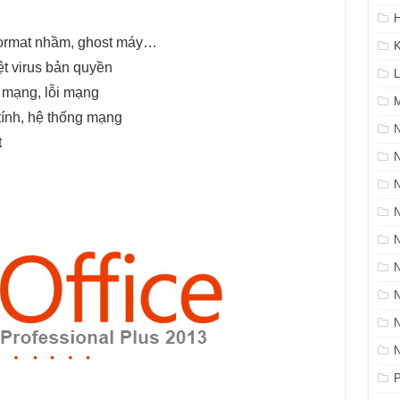
H
 format nhầm, ghost máy…
K
ệt virus bản quyền
L
 mạng, lỗi mạng
M
tính, hệ thống mạng
N
t
P