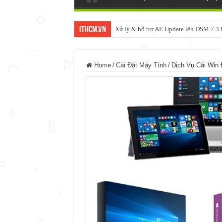
ItHCM.VN
Xử lý & hỗ trợ AE Update lên DSM 7.
Home
/
Cài Đặt Máy Tính
/
Dịch Vụ Cài Win