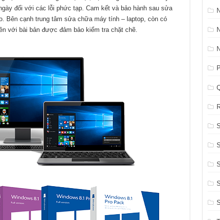
5 ngày đối với các lỗi phức tạp. Cam kết và bảo hành sau sửa
N
o. Bên cạnh trung tâm sửa chữa máy tính – laptop, còn có
iên với bài bản được đảm bảo kiểm tra chặt chẽ.
P
R
S
S
S