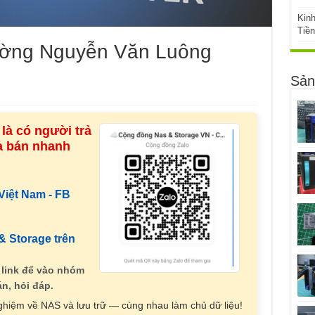
Kin
Tiề
ường Nguyễn Văn Luông
Sản
là có người trả
ua bán nhanh
iệt Nam - FB
 Storage trên
 link để vào nhóm
n, hỏi đáp.
nghiệm về NAS và lưu trữ — cùng nhau làm chủ dữ liệu!