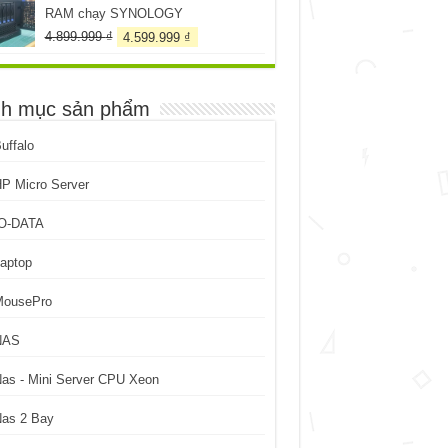
RAM chạy SYNOLOGY
Giá
Giá
4.899.999
₫
4.599.999
₫
gốc
hiện
là:
tại
4.899.999 ₫.
là:
h mục sản phẩm
4.599.999 ₫.
uffalo
P Micro Server
IO-DATA
aptop
MousePro
NAS
as - Mini Server CPU Xeon
Nas 2 Bay