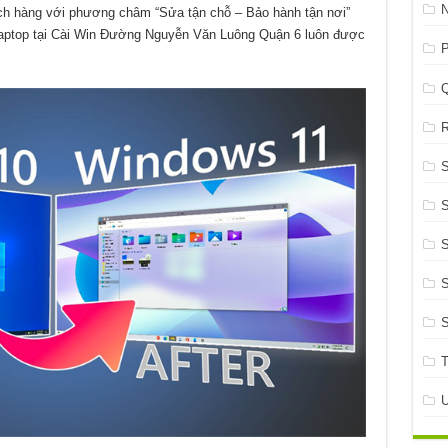
ch hàng với phương châm “Sửa tận chỗ – Bảo hành tận nơi”
 laptop tại Cài Win Đường Nguyễn Văn Luông Quận 6 luôn được
P
R
S
S
S