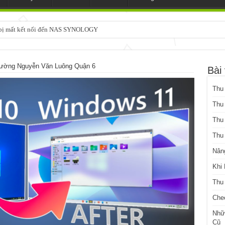
3 bị mất kết nối đến NAS SYNOLOGY
Đường Nguyễn Văn Luông Quận 6
Bài 
Thu
Thu
Thu
Thu
Nân
Khi
Thu
Che
Nhữ
Cũ