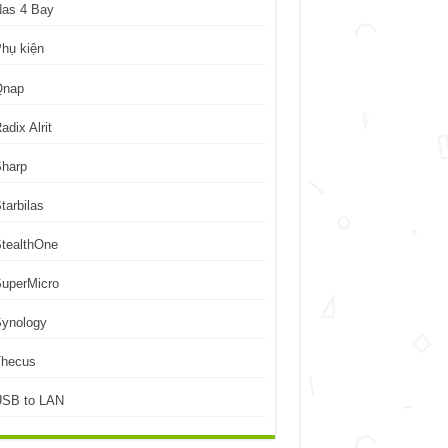
Nas 4 Bay
hụ kiện
Qnap
adix Alrit
Sharp
tarbilas
tealthOne
uperMicro
Synology
Thecus
USB to LAN