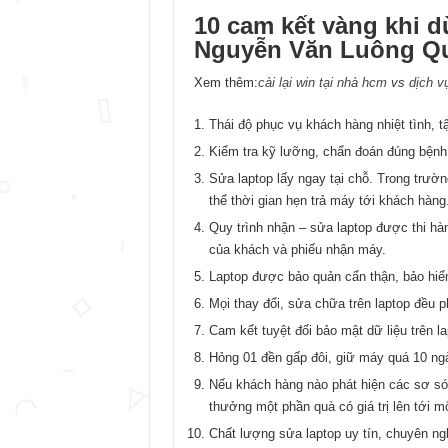
10 cam kết vàng khi d
Nguyễn Văn Luông Qu
Xem thêm:
cài lại win tại nhà hcm
vs
dịch v
Thái độ phục vụ khách hàng nhiệt tình, t
Kiểm tra kỹ lưỡng, chẩn đoán đúng bệnh
Sửa laptop lấy ngay tại chỗ. Trong trườ
thể thời gian hẹn trả máy tới khách hàng
Quy trình nhận – sửa laptop được thi hà
của khách và phiếu nhận máy.
Laptop được bảo quản cẩn thận, bảo hiể
Mọi thay đổi, sửa chữa trên laptop đều 
Cam kết tuyệt đối bảo mật dữ liệu trên l
Hỏng 01 đền gấp đôi, giữ máy quá 10 ng
Nếu khách hàng nào phát hiện các sơ sót
thưởng một phần quà có giá trị lên tới mộ
Chất lượng sửa laptop uy tín, chuyên ngh