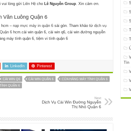
i vui lòng gửi
Liên Hệ
cho
Lê Nguyễn Group
. Xin cảm ơn.
S
n Văn Luông Quận 6
hcm –
nạp mực máy in quận 6
sài gòn. Tham khảo từ
dịch vụ
 Quận 6
hcm.cài win quận 6, cài win q6, cài win đường nguyễn
ng máy tính quận 6, tiệm vi tính quận 6
Ứ
V
Tín
LinkedIn
Pinterest
V
CÀI WIN Q6
CÀI WIN QUẬN 6
CỬA HÀNG MÁY TÍNH QUẬN 6
V
 TÍNH QUẬN 6
V
Next
Dịch Vụ Cài Win Đường Nguyễn
Thị Nhỏ Quận 6