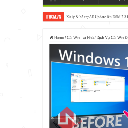
ItHCM.VN
Xử lý & hỗ trợ AE Update lên DSM 7.
Home
/
Cài Win Tại Nhà
/
Dịch Vụ Cài Win 