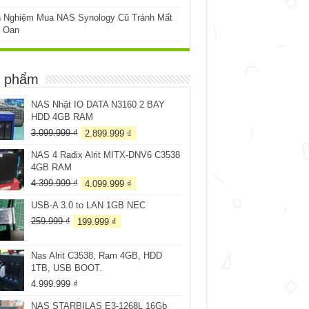
h Nghiệm Mua NAS Synology Cũ Tránh Mất
n Oan
 phẩm
NAS Nhật IO DATA N3160 2 BAY
HDD 4GB RAM
Giá
Giá
3.099.999
₫
2.899.999
₫
gốc
hiện
NAS 4 Radix Alrit MITX-DNV6 C3538
là:
tại
4GB RAM
3.099.999 ₫.
là:
2.899.999 ₫.
Giá
Giá
4.399.999
₫
4.099.999
₫
gốc
hiện
USB-A 3.0 to LAN 1GB NEC
là:
tại
4.399.999 ₫.
là:
Giá
Giá
259.999
₫
199.999
₫
4.099.999 ₫.
gốc
hiện
là:
tại
Nas Alrit C3538, Ram 4GB, HDD
259.999 ₫.
là:
1TB, USB BOOT.
199.999 ₫.
4.999.999
₫
NAS STARBILAS E3-1268L 16Gb