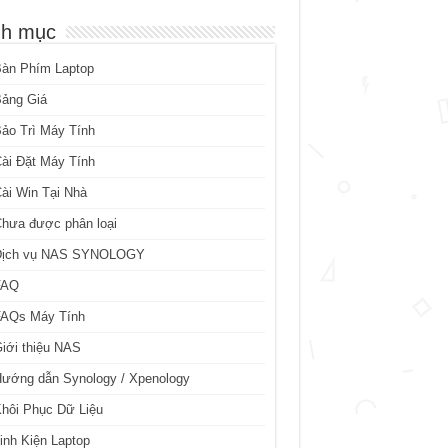
h mục
Bàn Phím Laptop
Bảng Giá
ảo Trì Máy Tính
ài Đặt Máy Tính
ài Win Tại Nhà
hưa được phân loại
Dịch vụ NAS SYNOLOGY
FAQ
FAQs Máy Tính
iới thiệu NAS
ướng dẫn Synology / Xpenology
hôi Phục Dữ Liệu
inh Kiện Laptop