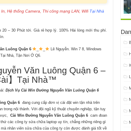
 In, Hệ thống Camera, Thi công mạng LAN, Wifi
Tại Nhà
20 – 30 Phút tới. Giá rẻ hợp lý. 100% Hài lòng mới thu phí.
Dan
ín.
B
ăn Luông Quận 6
_
_
Lê Nguyễn. Win 7 8, Windows
H
Tại Nhà, Tận Nơi Ở Q6.
guyễn Văn Luông Quận 6 –
L
ài】Tại Nhà™
ài:
Dịch Vụ Cài Win Đường Nguyễn Văn Luông Quận 6
ông Quận 6
đang cung cấp đơn vị cài đặt win tận nhà trên
trong nội thành. Với đội ngũ kỹ thuật chuyên nghiệp, tận tuỵ
N
h vực,
Cài Win Đường Nguyễn Văn Luông Quận 6
cam đoan
i thứ các công ty sửa chữa laptop uy tín, chẳng những riêng gì
ao mà nhân viên sửa chữa của công ty còn được đánh giá tốt về