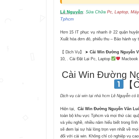
Lê Nguyễn
Sửa Chữa
Pc, Laptop, Máy
:
Tphcm
Hơn 15 IT phục vụ nhanh ở 22 quận huyện 
Xuất hóa đơn đỏ, phiếu thu – Bảo hành uy t
【 Dịch Vụ】 ➤
Cài Win Đường Nguyễn V
10, . Cài Đặt Lại Pc, Laptop
Macbook 
Cài Win Đường N
【C
Dịch vụ
cài win tại nhà hcm
Lê Nguyễn có b
Hiện tại,
Cài Win Đường Nguyễn Văn Lu
toàn bộ khu vực Tphcm và mọi thứ các quận 
và yêu nghề, nhiều năm hiểu biết trong lĩn
sẽ đem lại sự hài lòng trọn vẹn nhất về mọ
đối với cài win. Không chỉ có nghiệp vụ c