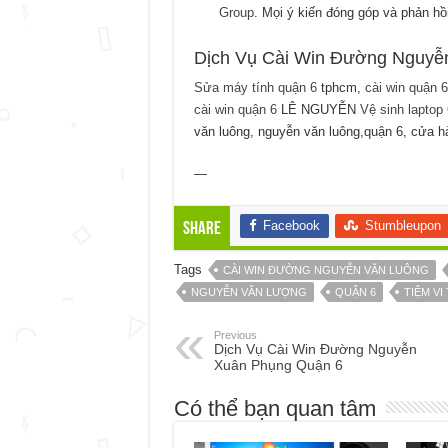
Group
. Mọi ý kiến đóng góp và phản hồ
Dịch Vụ Cài Win Đường Nguyễ
Sửa máy tính quận 6
tphcm,
cài win quận 6
cài win quận 6
LÊ NGUYỄN
Vệ sinh laptop
văn luông, nguyễn văn luông,quận 6, cửa hà
—
Facebook
Stumbleupon
Share
Tags
CÀI WIN ĐƯỜNG NGUYỄN VĂN LUÔNG
NGUYỄN VĂN LƯỢNG
QUẬN 6
TIỆM VI
Previous
Dịch Vụ Cài Win Đường Nguyễn
Xuân Phụng Quận 6
Có thể bạn quan tâm