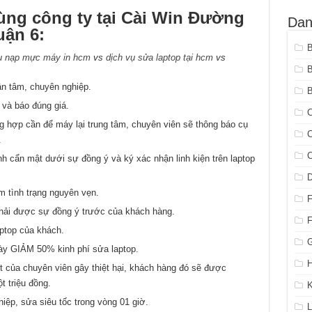
ùng công ty tại Cài Win Đường
Dan
ận 6:
ụ nạp mực máy in hcm
vs
dịch vụ sửa laptop tại hcm
vs
ận tâm, chuyên nghiệp.
B
 và báo đúng giá.
C
ng hợp cần để máy lại trung tâm, chuyên viên sẽ thông báo cụ
C
.
C
nh cẩn mật dưới sự đồng ý và ký xác nhận linh kiện trên laptop
m tình trạng nguyên vẹn.
phải được sự đồng ý trước của khách hàng.
aptop của khách.
G
ày GIẢM 50% kinh phí sửa laptop.
H
 của chuyên viên gây thiệt hại, khách hàng đó sẽ được
t triệu đồng.
K
iệp, sửa siêu tốc trong vòng 01 giờ.
L