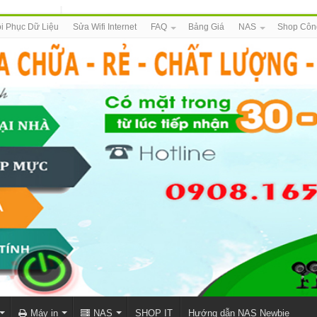
i Phục Dữ Liệu
Sửa Wifi Internet
FAQ
Bảng Giá
NAS
Shop Côn
Máy in
NAS
SHOP IT
Hướng dẫn NAS Newbie