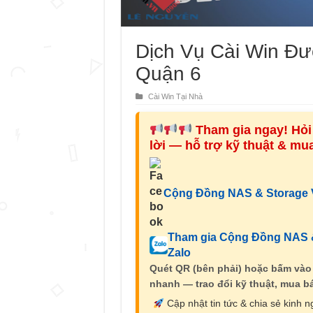
Dịch Vụ Cài Win Đ
Quận 6
Cài Win Tại Nhà
Tham gia ngay! Hỏi 
lời — hỗ trợ kỹ thuật & m
Cộng Đồng NAS & Storage V
Tham gia Cộng Đồng NAS &
Zalo
Quét QR (bên phải) hoặc bấm vào
nhanh — trao đổi kỹ thuật, mua bá
Cập nhật tin tức & chia sẻ kinh 