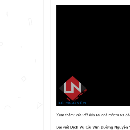
Xem thêm:
cứu dữ liệu tại nhà tphcm
vs
bả
Bài viết
Dịch Vụ Cài Win Đường Nguyễn 