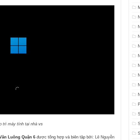
M
N
P
S
o trì máy tính tại nhà
vs
S
Văn Luông Quận 6
được tổng hợp và biên tập bởi:
Lê Nguyễn