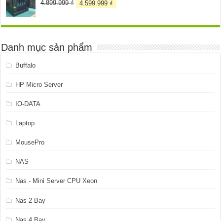
Giá
Giá
4.899.999
₫
4.599.999
₫
gốc
hiện
là:
tại
4.899.999 ₫.
là:
4.599.999 ₫.
Danh mục sản phẩm
Buffalo
HP Micro Server
IO-DATA
Laptop
MousePro
NAS
Nas - Mini Server CPU Xeon
Nas 2 Bay
Nas 4 Bay