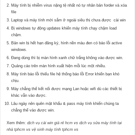
Máy tính bị nhiễm virus nặng tệ nhất nó tự nhân bản forder và xóa
file
Laptop và máy tính mới sắm ở ngoài siêu thị chưa được cài win
Bị windows tự động updates khiến máy tính chạy chậm load
chậm.
Bản win bị hết hạn đăng ký, hình nền màu đen có báo lỗi active
windows.
Đang dùng thì bị màn hình xanh chữ trắng không vào được win.
Quảng cáo trên màn hình xuất hiện mỗi lúc một nhiều.
Máy tính báo lỗi thiếu file hệ thống báo lỗi Error khiến bạn khó
chịu.
Máy chẳng thể kết nối được mạng Lan hoặc wifi dù các thiết bị
khác vẫn vào được.
Lâu ngày nên quên mật khẩu & pass máy tính khiến chúng ta
chẳng thể vào được win.
Xem thêm:
dịch vụ cài win giá rẻ hcm
vs
dịch vụ sửa máy tính tại
nhà tphcm
vs
vệ sinh máy tính tphcm
vs