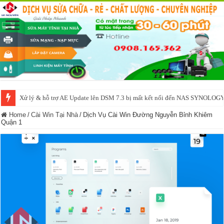
Xử lý & hỗ trợ AE Update lên DSM 7.3 bị mất kết nối đến NAS SYNOLOG
NAS IO DATA N3160 2BAY 4BAY – chạy SYNOLOGY, OMV, CASA OS,
Home
/
Cài Win Tại Nhà
/
Dịch Vụ Cài Win Đường Nguyễn Bỉnh Khiêm
Quận 1