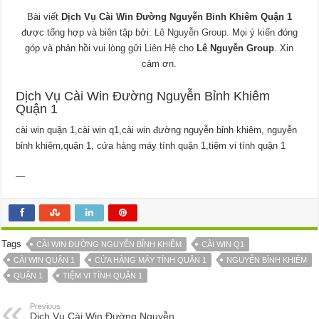
Bài viết
Dịch Vụ Cài Win Đường Nguyễn Bỉnh Khiêm Quận 1
được tổng hợp và biên tập bởi:
Lê Nguyễn Group
. Mọi ý kiến đóng
góp và phản hồi vui lòng gửi
Liên Hệ
cho
Lê Nguyễn Group
. Xin
cảm ơn.
Dịch Vụ Cài Win Đường Nguyễn Bỉnh Khiêm
Quận 1
cài win quận 1,cài win q1,cài win đường nguyễn bỉnh khiêm, nguyễn
bỉnh khiêm,quận 1, cửa hàng máy tính quận 1,tiệm vi tính quận 1
—
Tags
CÀI WIN ĐƯỜNG NGUYỄN BỈNH KHIÊM
CÀI WIN Q1
CÀI WIN QUẬN 1
CỬA HÀNG MÁY TÍNH QUẬN 1
NGUYỄN BỈNH KHIÊM
QUẬN 1
TIỆM VI TÍNH QUẬN 1
Previous
Dịch Vụ Cài Win Đường Nguyễn