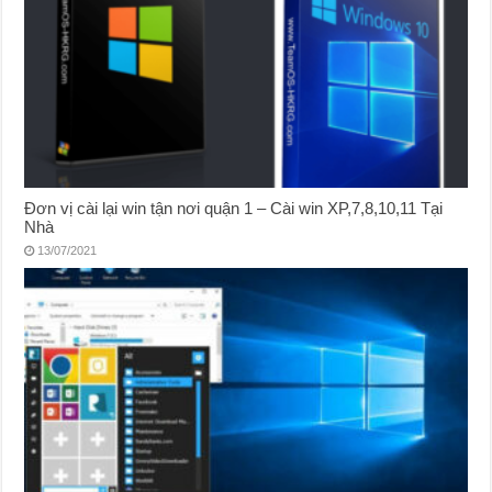
Đơn vị cài lại win tận nơi quận 1 – Cài win XP,7,8,10,11 Tại
Nhà
13/07/2021