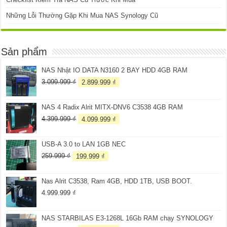
Những Lỗi Thường Gặp Khi Mua NAS Synology Cũ
Sản phẩm
NAS Nhật IO DATA N3160 2 BAY HDD 4GB RAM
Giá
Giá
3.099.999
₫
2.899.999
₫
gốc
hiện
là:
tại
NAS 4 Radix Alrit MITX-DNV6 C3538 4GB RAM
3.099.999 ₫.
là:
2.899.999 ₫.
Giá
Giá
4.399.999
₫
4.099.999
₫
gốc
hiện
là:
tại
USB-A 3.0 to LAN 1GB NEC
4.399.999 ₫.
là:
4.099.999 ₫.
Giá
Giá
259.999
₫
199.999
₫
gốc
hiện
là:
tại
Nas Alrit C3538, Ram 4GB, HDD 1TB, USB BOOT.
259.999 ₫.
là:
199.999 ₫.
4.999.999
₫
NAS STARBILAS E3-1268L 16Gb RAM chạy SYNOLOGY