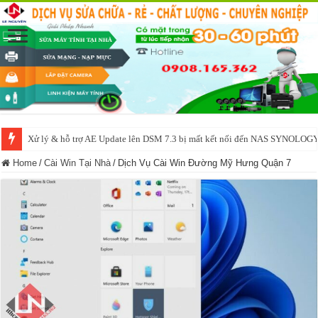
Xử lý & hỗ trợ AE Update lên DSM 7.3 bị mất kết nối đến NAS SYNOLOG
NAS IO DATA N3160 2BAY 4BAY – chạy SYNOLOGY, OMV, CASA OS,
Home
/
Cài Win Tại Nhà
/
Dịch Vụ Cài Win Đường Mỹ Hưng Quận 7