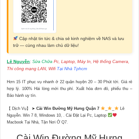
Cập nhật tin tức & chia sẻ kinh nghiệm về NAS và lưu
trữ — cùng nhau làm chủ dữ liệu!
Lê Nguyễn
Sửa Chữa
Pc, Laptop, Máy In, Hệ thống Camera,
:
Thi công mạng LAN, Wifi
Tại Nhà Tphcm
Hơn 15 IT phục vụ nhanh ở 22 quận huyện 20 – 30 Phút tới. Giá rẻ
hợp lý. 100% Hài lòng mới thu phí. Xuất hóa đơn đỏ, phiếu thu –
Bảo hành uy tín.
【 Dịch Vụ】 ➤
Cài Win Đường Mỹ Hưng Quận 7
_
_
Lê
Nguyễn. Win 7 8, Windows 10, . Cài Đặt Lại Pc, Laptop
Macbook Tại Nhà, Tận Nơi Ở Q7.
Cài Win Đường Mỹ Hưng