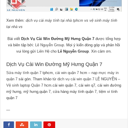
Xem thêm:
dịch vụ cài máy tính tại nhà tphcm
vs
vệ sinh máy tính
tại nhà
vs
Bài viết
Dịch Vụ Cài Win Đường Mỹ Hưng Quận 7
được tổng hợp
và biên tập bởi:
Lê Nguyễn Group
. Mọi ý kiến đóng góp và phản hồi
vui lòng gửi
Liên Hệ
cho
Lê Nguyễn Group
. Xin cảm ơn.
Dịch Vụ Cài Win Đường Mỹ Hưng Quận 7
Sửa máy tính quận 7
tphcm,
cài win quận 7
hcm –
nạp mực máy in
quận 7
sài gòn. Tham khảo từ
dịch vụ cài win quận 7
LÊ NGUYỄN –
Vệ sinh laptop Quận 7
hcm.cài win quận 7, cài win q7, cài win đường
mỹ hưng, mỹ hưng,quận 7, cửa hàng máy tính quận 7, tiệm vi tính
quận 7
—