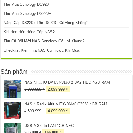
Thu Mua Synology DS920+
Thu Mua Synology DS220+
Nâng Cấp DS220+ Lên DS923+ Có Đáng Không?
Khi Nào Nên Nâng Cấp NAS?
Thu Cũ Đổi Mới NAS Synology Có Lợi Không?
Checklist Kiểm Tra NAS Cũ Trước Khi Mua
Sản phẩm
NAS Nhật IO DATA N3160 2 BAY HDD 4GB RAM
Giá
Giá
3.099.999
₫
2.899.999
₫
gốc
hiện
là:
tại
NAS 4 Radix Alrit MITX-DNV6 C3538 4GB RAM
3.099.999 ₫.
là:
2.899.999 ₫.
Giá
Giá
4.399.999
₫
4.099.999
₫
gốc
hiện
là:
tại
USB-A 3.0 to LAN 1GB NEC
4.399.999 ₫.
là:
4.099.999 ₫.
Giá
Giá
259.999
₫
199.999
₫