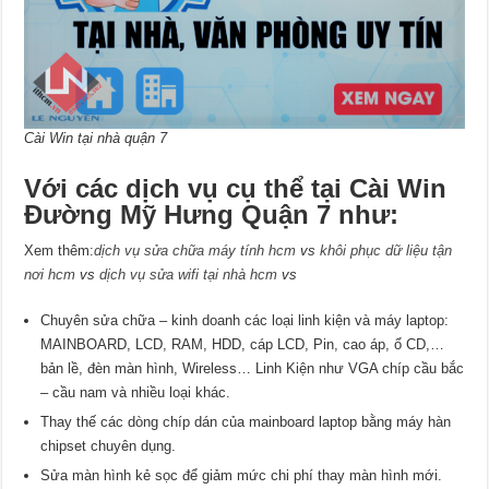
Cài Win tại nhà quận 7
Với các dịch vụ cụ thể tại Cài Win
Đường Mỹ Hưng Quận 7 như:
Xem thêm:
dịch vụ sửa chữa máy tính hcm
vs
khôi phục dữ liệu tận
nơi hcm
vs
dịch vụ sửa wifi tại nhà hcm
vs
Chuyên sửa chữa – kinh doanh các loại linh kiện và máy laptop:
MAINBOARD, LCD, RAM, HDD, cáp LCD, Pin, cao áp, ổ CD,…
bản lề, đèn màn hình, Wireless… Linh Kiện như VGA chíp cầu bắc
– cầu nam và nhiều loại khác.
Thay thế các dòng chíp dán của mainboard laptop bằng máy hàn
chipset chuyên dụng.
Sửa màn hình kẻ sọc để giảm mức chi phí thay màn hình mới.