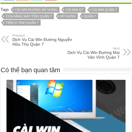
Tags
CÀI WIN ĐƯỜNG MỸ HƯNG
CÀI WIN Q7
CÀI WIN QUẬN 7
CỬA HÀNG MÁY TÍNH QUẬN 7
MỸ HƯNG
QUẬN 7
TIỆM VI TÍNH QUẬN 7
Previous
Dịch Vụ Cài Win Đường Nguyễn
Hữu Thọ Quận 7
Next
Dịch Vụ Cài Win Đường Mai
Văn Vĩnh Quận 7
Có thể bạn quan tâm