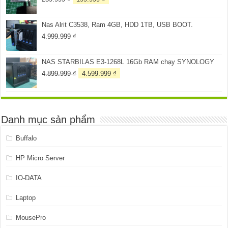
gốc
hiện
là:
tại
Nas Alrit C3538, Ram 4GB, HDD 1TB, USB BOOT.
259.999 ₫.
là:
199.999 ₫.
4.999.999
₫
NAS STARBILAS E3-1268L 16Gb RAM chạy SYNOLOGY
Giá
Giá
4.899.999
₫
4.599.999
₫
gốc
hiện
là:
tại
4.899.999 ₫.
là:
4.599.999 ₫.
Danh mục sản phẩm
Buffalo
HP Micro Server
IO-DATA
Laptop
MousePro