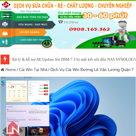
Xử lý & hỗ trợ AE Update lên DSM 7.3 bị mất kết nối đến NAS SYNOLOG
NAS IO DATA N3160 2BAY 4BAY – chạy SYNOLOGY, OMV, CASA OS,
Home
/
Cài Win Tại Nhà
/
Dịch Vụ Cài Win Đường Lê Văn Lương Quận 7