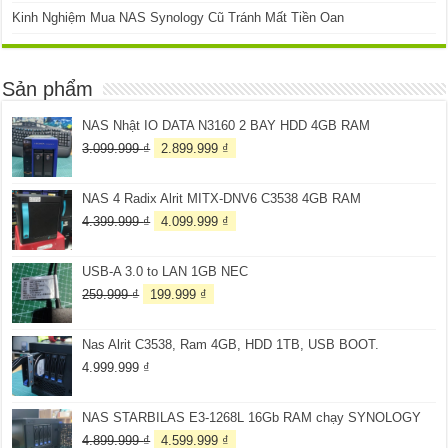
Kinh Nghiệm Mua NAS Synology Cũ Tránh Mất Tiền Oan
Sản phẩm
NAS Nhật IO DATA N3160 2 BAY HDD 4GB RAM
Giá
Giá
3.099.999
₫
2.899.999
₫
gốc
hiện
là:
tại
NAS 4 Radix Alrit MITX-DNV6 C3538 4GB RAM
3.099.999 ₫.
là:
2.899.999 ₫.
Giá
Giá
4.399.999
₫
4.099.999
₫
gốc
hiện
là:
tại
USB-A 3.0 to LAN 1GB NEC
4.399.999 ₫.
là:
4.099.999 ₫.
Giá
Giá
259.999
₫
199.999
₫
gốc
hiện
là:
tại
Nas Alrit C3538, Ram 4GB, HDD 1TB, USB BOOT.
259.999 ₫.
là:
199.999 ₫.
4.999.999
₫
NAS STARBILAS E3-1268L 16Gb RAM chạy SYNOLOGY
Giá
Giá
4.899.999
₫
4.599.999
₫