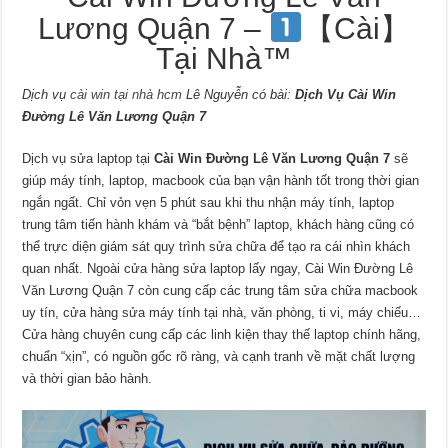
Lương Quận 7 –
【Cài】
Tại Nhà™
Dịch vụ
cài win tại nhà hcm
Lê Nguyễn có bài:
Dịch Vụ Cài Win
Đường Lê Văn Lương Quận 7
Dịch vụ sửa laptop tại
Cài Win Đường Lê Văn Lương Quận 7
sẽ
giúp máy tính, laptop, macbook của bạn vận hành tốt trong thời gian
ngắn ngất. Chỉ vỏn vẹn 5 phút sau khi thu nhận máy tính, laptop
trung tâm tiến hành khám và “bắt bệnh” laptop, khách hàng cũng có
thể trực diện giám sát quy trình sửa chữa để tạo ra cái nhìn khách
quan nhất. Ngoài cửa hàng sửa laptop lấy ngay, Cài Win Đường Lê
Văn Lương Quận 7 còn cung cấp các trung tâm sửa chữa macbook
uy tín, cửa hàng sửa máy tính tại nhà, văn phòng, ti vi, máy chiếu…
Cửa hàng chuyên cung cấp các linh kiện thay thế laptop chính hãng,
chuẩn “xịn”, có nguồn gốc rõ ràng, và cạnh tranh về mặt chất lượng
và thời gian bảo hành.