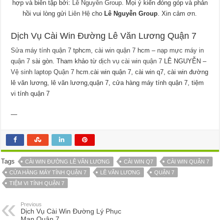
hợp và biên tập bởi:
Lê Nguyễn Group
. Mọi ý kiến đóng góp và phản
hồi vui lòng gửi
Liên Hệ
cho
Lê Nguyễn Group
. Xin cảm ơn.
Dịch Vụ Cài Win Đường Lê Văn Lương Quận 7
Sửa máy tính quận 7
tphcm,
cài win quận 7
hcm –
nạp mực máy in
quận 7
sài gòn. Tham khảo từ
dịch vụ cài win quận 7
LÊ NGUYỄN –
Vệ sinh laptop Quận 7
hcm.cài win quận 7, cài win q7, cài win đường
lê văn lương, lê văn lương,quận 7, cửa hàng máy tính quận 7, tiệm
vi tính quận 7
—
Tags
CÀI WIN ĐƯỜNG LÊ VĂN LƯƠNG
CÀI WIN Q7
CÀI WIN QUẬN 7
CỬA HÀNG MÁY TÍNH QUẬN 7
LÊ VĂN LƯƠNG
QUẬN 7
TIỆM VI TÍNH QUẬN 7
Previous
Dịch Vụ Cài Win Đường Lý Phục
Man Quận 7