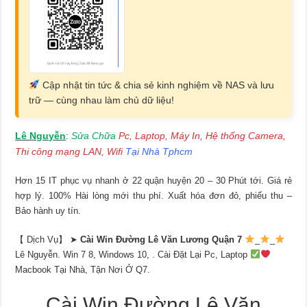
Cập nhật tin tức & chia sẻ kinh nghiệm về NAS và lưu
trữ — cùng nhau làm chủ dữ liệu!
Lê Nguyễn
Sửa Chữa
Pc, Laptop, Máy In, Hệ thống Camera,
:
Thi công mạng LAN, Wifi
Tại Nhà Tphcm
Hơn 15 IT phục vụ nhanh ở 22 quận huyện 20 – 30 Phút tới. Giá rẻ
hợp lý. 100% Hài lòng mới thu phí. Xuất hóa đơn đỏ, phiếu thu –
Bảo hành uy tín.
【 Dịch Vụ】 ➤
Cài Win Đường Lê Văn Lương Quận 7
_
_
Lê Nguyễn. Win 7 8, Windows 10, . Cài Đặt Lại Pc, Laptop
Macbook Tại Nhà, Tận Nơi Ở Q7.
Cài Win Đường Lê Văn