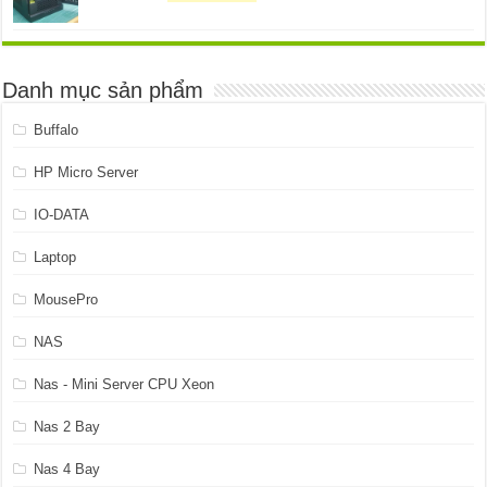
gốc
hiện
là:
tại
4.899.999 ₫.
là:
4.599.999 ₫.
Danh mục sản phẩm
Buffalo
HP Micro Server
IO-DATA
Laptop
MousePro
NAS
Nas - Mini Server CPU Xeon
Nas 2 Bay
Nas 4 Bay