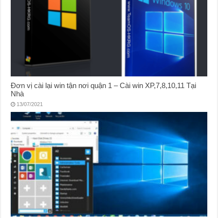
Đơn vị cài lại win tận nơi quận 1 – Cài win XP,7,8,10,11 Tại
Nhà
13/07/2021