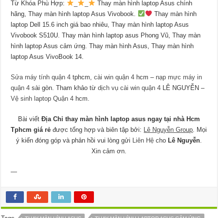
Từ Khóa Phù Hợp:
_
_
Thay màn hình laptop Asus chính
hãng, Thay màn hình laptop Asus Vivobook.
Thay màn hình
laptop Dell 15.6 inch giá bao nhiêu, Thay màn hình laptop Asus
Vivobook S510U. Thay màn hình laptop asus Phong Vũ, Thay màn
hình laptop Asus cảm ứng. Thay màn hình Asus, Thay màn hình
laptop Asus VivoBook 14.
Sửa máy tính quận 4
tphcm,
cài win quận 4
hcm –
nạp mực máy in
quận 4
sài gòn. Tham khảo từ
dịch vụ cài win quận 4
LÊ NGUYỄN –
Vệ sinh laptop Quận 4
hcm.
Bài viết
Địa Chỉ thay màn hình laptop asus ngay tại nhà Hcm
Tphcm giá rẻ
được tổng hợp và biên tập bởi:
Lê Nguyễn Group
. Mọi
ý kiến đóng góp và phản hồi vui lòng gửi
Liên Hệ
cho
Lê Nguyễn
.
Xin cảm ơn.
—