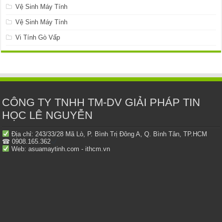
Vệ Sinh Máy Tính
Vệ Sinh Máy Tính
Vi Tính Gò Vấp
CÔNG TY TNHH TM-DV GIẢI PHÁP TIN
HỌC LÊ NGUYỄN
Địa chỉ: 243/33/28 Mã Lò, P. Bình Trị Đông A, Q. Bình Tân, TP.HCM
☎ 0908.165.362
Web: asuamaytinh.com - ithcm.vn