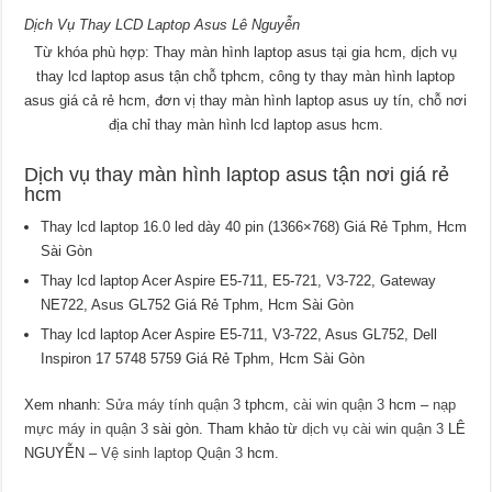
Dịch Vụ Thay LCD Laptop Asus Lê Nguyễn
Từ khóa phù hợp: Thay màn hình laptop asus tại gia hcm, dịch vụ
thay lcd laptop asus tận chỗ tphcm, công ty thay màn hình laptop
asus giá cả rẻ hcm, đơn vị thay màn hình laptop asus uy tín, chỗ nơi
địa chỉ thay màn hình lcd laptop asus hcm.
Dịch vụ thay màn hình laptop asus tận nơi giá rẻ
hcm
Thay lcd laptop 16.0 led dày 40 pin (1366×768) Giá Rẻ Tphm, Hcm
Sài Gòn
Thay lcd laptop Acer Aspire E5-711, E5-721, V3-722, Gateway
NE722, Asus GL752 Giá Rẻ Tphm, Hcm Sài Gòn
Thay lcd laptop Acer Aspire E5-711, V3-722, Asus GL752, Dell
Inspiron 17 5748 5759 Giá Rẻ Tphm, Hcm Sài Gòn
Xem nhanh:
Sửa máy tính quận 3
tphcm,
cài win quận 3
hcm –
nạp
mực máy in quận 3
sài gòn. Tham khảo từ
dịch vụ cài win quận 3
LÊ
NGUYỄN –
Vệ sinh laptop Quận 3
hcm.