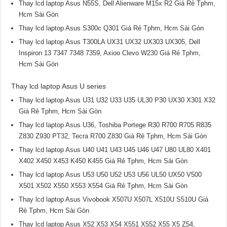
Thay lcd laptop Asus N55S, Dell Alienware M15x R2 Giá Rẻ Tphm,
Hcm Sài Gòn
Thay lcd laptop Asus S300c Q301 Giá Rẻ Tphm, Hcm Sài Gòn
Thay lcd laptop Asus T300LA UX31 UX32 UX303 UX305, Dell
Inspiron 13 7347 7348 7359, Axioo Clevo W230 Giá Rẻ Tphm,
Hcm Sài Gòn
Thay lcd laptop Asus U series
Thay lcd laptop Asus U31 U32 U33 U35 UL30 P30 UX30 X301 X32
Giá Rẻ Tphm, Hcm Sài Gòn
Thay lcd laptop Asus U36, Toshiba Portege R30 R700 R705 R835
Z830 Z930 PT32, Tecra R700 Z830 Giá Rẻ Tphm, Hcm Sài Gòn
Thay lcd laptop Asus U40 U41 U43 U45 U46 U47 U80 UL80 X401
X402 X450 X453 K450 K455 Giá Rẻ Tphm, Hcm Sài Gòn
Thay lcd laptop Asus U53 U50 U52 U53 U56 UL50 UX50 V500
X501 X502 X550 X553 X554 Giá Rẻ Tphm, Hcm Sài Gòn
Thay lcd laptop Asus Vivobook X507U X507L X510U S510U Giá
Rẻ Tphm, Hcm Sài Gòn
Thay lcd laptop Asus X52 X53 X54 X551 X552 X55 X5 Z54,