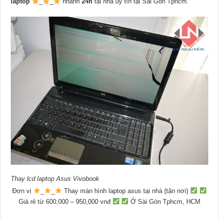
laptop
_
_
nhanh
24h
tại nhà uy tín tại Sài Gòn Tphcm.
Thay lcd laptop Asus Vivobook
Đơn vị
_
_
Thay màn hình laptop asus tại nhà (tận nơi)
Giá rẻ từ 600,000 – 950,000 vnđ
Ở Sài Gòn Tphcm, HCM