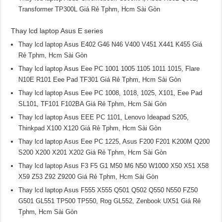
Transformer TP300L Giá Rẻ Tphm, Hcm Sài Gòn
Thay lcd laptop Asus E series
Thay lcd laptop Asus E402 G46 N46 V400 V451 X441 K455 Giá
Rẻ Tphm, Hcm Sài Gòn
Thay lcd laptop Asus Eee PC 1001 1005 1105 1011 1015, Flare
N10E R101 Eee Pad TF301 Giá Rẻ Tphm, Hcm Sài Gòn
Thay lcd laptop Asus Eee PC 1008, 1018, 1025, X101, Eee Pad
SL101, TF101 F102BA Giá Rẻ Tphm, Hcm Sài Gòn
Thay lcd laptop Asus EEE PC 1101, Lenovo Ideapad S205,
Thinkpad X100 X120 Giá Rẻ Tphm, Hcm Sài Gòn
Thay lcd laptop Asus Eee PC 1225, Asus F200 F201 K200M Q200
S200 X200 X201 X202 Giá Rẻ Tphm, Hcm Sài Gòn
Thay lcd laptop Asus F3 F5 G1 M50 M6 N50 W1000 X50 X51 X58
X59 Z53 Z92 Z9200 Giá Rẻ Tphm, Hcm Sài Gòn
Thay lcd laptop Asus F555 X555 Q501 Q502 Q550 N550 FZ50
G501 GL551 TP500 TP550, Rog GL552, Zenbook UX51 Giá Rẻ
Tphm, Hcm Sài Gòn