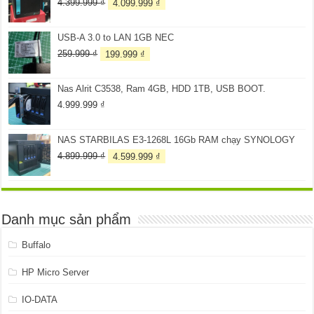
2.899.999 ₫.
Giá
Giá
4.399.999
₫
4.099.999
₫
gốc
hiện
là:
tại
USB-A 3.0 to LAN 1GB NEC
4.399.999 ₫.
là:
4.099.999 ₫.
Giá
Giá
259.999
₫
199.999
₫
gốc
hiện
là:
tại
Nas Alrit C3538, Ram 4GB, HDD 1TB, USB BOOT.
259.999 ₫.
là:
199.999 ₫.
4.999.999
₫
NAS STARBILAS E3-1268L 16Gb RAM chạy SYNOLOGY
Giá
Giá
4.899.999
₫
4.599.999
₫
gốc
hiện
là:
tại
4.899.999 ₫.
là:
4.599.999 ₫.
Danh mục sản phẩm
Buffalo
HP Micro Server
IO-DATA