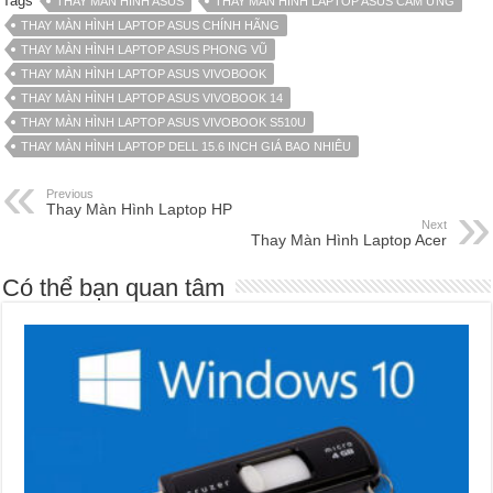
Tags
THAY MÀN HÌNH ASUS
THAY MÀN HÌNH LAPTOP ASUS CẢM ỨNG
THAY MÀN HÌNH LAPTOP ASUS CHÍNH HÃNG
THAY MÀN HÌNH LAPTOP ASUS PHONG VŨ
THAY MÀN HÌNH LAPTOP ASUS VIVOBOOK
THAY MÀN HÌNH LAPTOP ASUS VIVOBOOK 14
THAY MÀN HÌNH LAPTOP ASUS VIVOBOOK S510U
THAY MÀN HÌNH LAPTOP DELL 15.6 INCH GIÁ BAO NHIÊU
Previous
Thay Màn Hình Laptop HP
Next
Thay Màn Hình Laptop Acer
Có thể bạn quan tâm