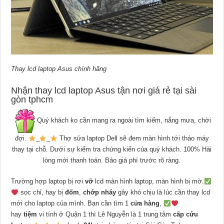
Thay lcd laptop Asus chính hãng
Nhận thay lcd laptop Asus tận nơi giá rẻ tại sài
gòn tphcm
Quý khách ko cần mang ra ngoài tìm kiếm, nắng mưa, chời
đợi.
_
_
Thợ sửa laptop Dell sẽ đem màn hình tới tháo máy
thay tại chỗ. Dưới sự kiểm tra chứng kiến của quý khách. 100% Hài
lòng mới thanh toán. Báo giá phí trước rõ ràng.
Trường hợp laptop bị rơi
vỡ
lcd màn hình laptop, màn hình bị mờ.
sọc chỉ, hay bị
đốm
,
chớp nháy
gây khó chịu là lúc cần thay lcd
mới cho laptop của mình. Bạn cần tìm 1
cửa hàng
,
hay
tiệm
vi tính ở Quận 1 thì Lê Nguyễn là 1 trung tâm
cấp cứu