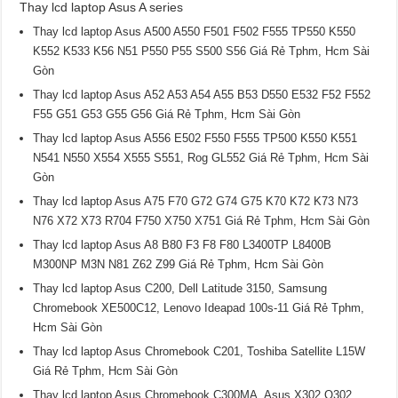
Thay lcd laptop Asus A series
Thay lcd laptop Asus A500 A550 F501 F502 F555 TP550 K550
K552 K533 K56 N51 P550 P55 S500 S56 Giá Rẻ Tphm, Hcm Sài
Gòn
Thay lcd laptop Asus A52 A53 A54 A55 B53 D550 E532 F52 F552
F55 G51 G53 G55 G56 Giá Rẻ Tphm, Hcm Sài Gòn
Thay lcd laptop Asus A556 E502 F550 F555 TP500 K550 K551
N541 N550 X554 X555 S551, Rog GL552 Giá Rẻ Tphm, Hcm Sài
Gòn
Thay lcd laptop Asus A75 F70 G72 G74 G75 K70 K72 K73 N73
N76 X72 X73 R704 F750 X750 X751 Giá Rẻ Tphm, Hcm Sài Gòn
Thay lcd laptop Asus A8 B80 F3 F8 F80 L3400TP L8400B
M300NP M3N N81 Z62 Z99 Giá Rẻ Tphm, Hcm Sài Gòn
Thay lcd laptop Asus C200, Dell Latitude 3150, Samsung
Chromebook XE500C12, Lenovo Ideapad 100s-11 Giá Rẻ Tphm,
Hcm Sài Gòn
Thay lcd laptop Asus Chromebook C201, Toshiba Satellite L15W
Giá Rẻ Tphm, Hcm Sài Gòn
Thay lcd laptop Asus Chromebook C300MA, Asus X302 Q302,