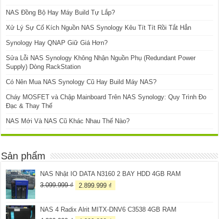
NAS Đồng Bộ Hay Máy Build Tự Lắp?
Xử Lý Sự Cố Kích Nguồn NAS Synology Kêu Tít Tít Rồi Tắt Hẳn
Synology Hay QNAP Giữ Giá Hơn?
Sửa Lỗi NAS Synology Không Nhận Nguồn Phụ (Redundant Power
Supply) Dòng RackStation
Có Nên Mua NAS Synology Cũ Hay Build Máy NAS?
Cháy MOSFET và Chập Mainboard Trên NAS Synology: Quy Trình Đo
Đạc & Thay Thế
NAS Mới Và NAS Cũ Khác Nhau Thế Nào?
Sản phẩm
NAS Nhật IO DATA N3160 2 BAY HDD 4GB RAM
Giá
Giá
3.099.999
₫
2.899.999
₫
gốc
hiện
là:
tại
NAS 4 Radix Alrit MITX-DNV6 C3538 4GB RAM
3.099.999 ₫.
là: