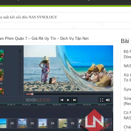
3 bị mất kết nối đến NAS SYNOLOGY
m Phim Quận 7 – Giá Rẻ Uy Tín – Dịch Vụ Tận Nơi
Bài 
Độ 
Dòng
NAS
Xử 
Tít 
Syn
Sửa
(Re
Có 
NAS
Chá