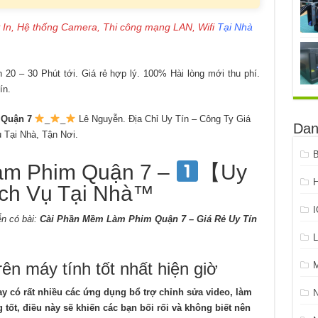
 In, Hệ thống Camera, Thi công mạng LAN, Wifi
Tại Nhà
20 – 30 Phút tới. Giá rẻ hợp lý. 100% Hài lòng mới thu phí.
ín.
 Quận 7
_
_
Lê Nguyễn. Địa Chỉ Uy Tín – Công Ty Giá
Dan
Tại Nhà, Tận Nơi.
B
àm Phim Quận 7 –
【Uy
H
ch Vụ Tại Nhà™
n có bài:
Cài Phần Mềm Làm Phim Quận 7 – Giá Rẻ Uy Tín
L
n máy tính tốt nhất hiện giờ
y có rất nhiều các ứng dụng bổ trợ chỉnh sửa video, làm
ốt, điều này sẽ khiến các bạn bối rối và không biết nên