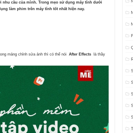
N
i nhu cầu của mình. Trong mẹo sử dụng máy tính dưới
ụng làm phim trên máy tính tốt nhất hiện nay.
P
trong mảng chỉnh sửa ảnh thì có thể nói
After Effects
là thầy
R
S
S
S