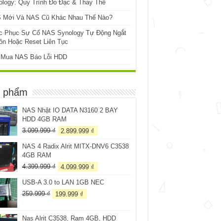
ology: Quy Trình Đo Đạc & Thay Thế
 Mới Và NAS Cũ Khác Nhau Thế Nào?
c Phục Sự Cố NAS Synology Tự Động Ngắt
ồn Hoặc Reset Liên Tục
 Mua NAS Báo Lỗi HDD
 phẩm
NAS Nhật IO DATA N3160 2 BAY
HDD 4GB RAM
Giá
Giá
3.099.999
₫
2.899.999
₫
gốc
hiện
NAS 4 Radix Alrit MITX-DNV6 C3538
là:
tại
4GB RAM
3.099.999 ₫.
là:
2.899.999 ₫.
Giá
Giá
4.399.999
₫
4.099.999
₫
gốc
hiện
USB-A 3.0 to LAN 1GB NEC
là:
tại
4.399.999 ₫.
là:
Giá
Giá
259.999
₫
199.999
₫
4.099.999 ₫.
gốc
hiện
là:
tại
Nas Alrit C3538, Ram 4GB, HDD
259.999 ₫.
là: