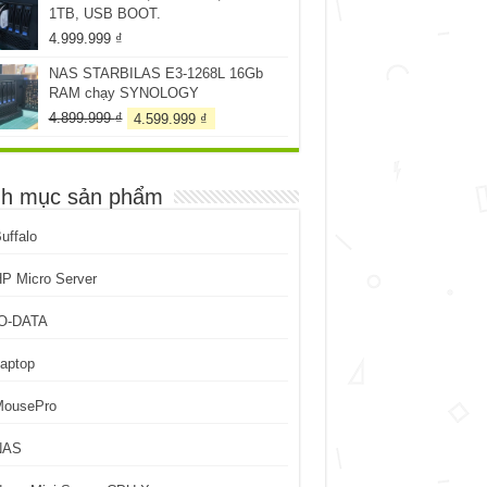
1TB, USB BOOT.
199.999 ₫.
4.999.999
₫
NAS STARBILAS E3-1268L 16Gb
RAM chạy SYNOLOGY
Giá
Giá
4.899.999
₫
4.599.999
₫
gốc
hiện
là:
tại
4.899.999 ₫.
là:
h mục sản phẩm
4.599.999 ₫.
uffalo
P Micro Server
IO-DATA
aptop
MousePro
NAS