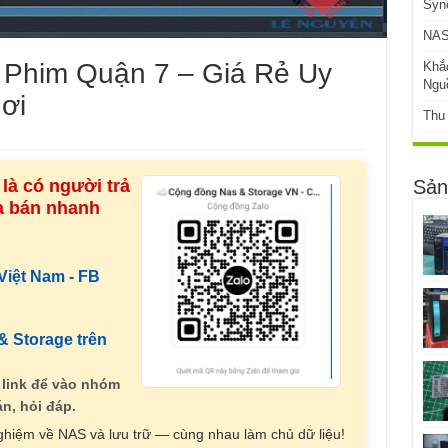
Syn
NAS
Phim Quận 7 – Giá Rẻ Uy
Khắ
Ngu
ơi
Thu
là có người trả
Sản
ua bán nhanh
iệt Nam - FB
 Storage trên
 link để vào nhóm
n, hỏi đáp.
nghiệm về NAS và lưu trữ — cùng nhau làm chủ dữ liệu!