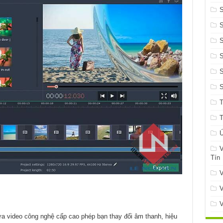
S
S
Ứ
V
Tín
V
V
V
a video công nghệ cấp cao phép bạn thay đổi âm thanh, hiệu