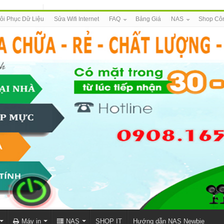
ôi Phục Dữ Liệu
Sửa Wifi Internet
FAQ
Bảng Giá
NAS
Shop Cô
Máy in
NAS
SHOP IT
Hướng dẫn NAS Newbie