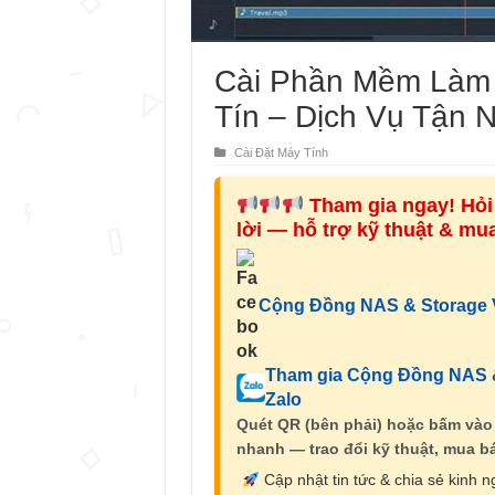
Cài Phần Mềm Làm 
Tín – Dịch Vụ Tận N
Cài Đặt Máy Tính
Tham gia ngay! Hỏi 
lời — hỗ trợ kỹ thuật & m
Cộng Đồng NAS & Storage V
Tham gia Cộng Đồng NAS &
Zalo
Quét QR (bên phải) hoặc bấm vào
nhanh — trao đổi kỹ thuật, mua bá
Cập nhật tin tức & chia sẻ kinh 