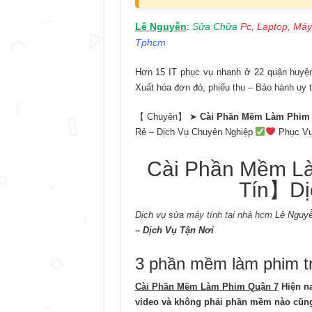
Lê Nguyễn
Sửa Chữa
Pc, Laptop, Máy
:
Tphcm
Hơn 15 IT phục vụ nhanh ở 22 quận huyện 
Xuất hóa đơn đỏ, phiếu thu – Bảo hành uy t
【 Chuyên】 ➤
Cài Phần Mềm Làm Phim
Rẻ – Dịch Vụ Chuyên Nghiệp
Phục Vụ 
Cài Phần Mềm L
Tín】Dị
Dịch vụ
sửa máy tính tại nhà hcm
Lê Nguyễ
– Dịch Vụ Tận Nơi
3 phần mềm làm phim trê
Cài Phần Mềm Làm Phim Quận 7
Hiện na
video và không phải phần mềm nào cũng t