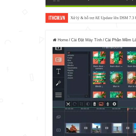
ItHCM.VN
Xử lý & hỗ trợ AE Update lên DSM 7.
Home
/
Cài Đặt Máy Tính
/
Cài Phần Mềm Là