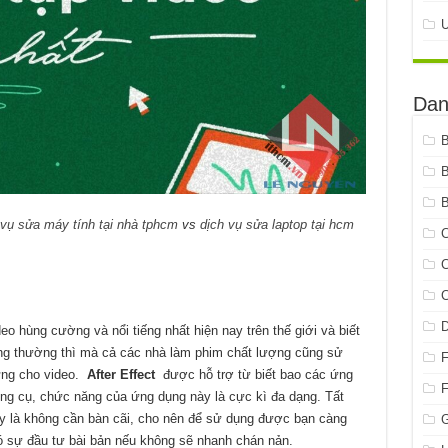
Dan
B
 vụ sửa máy tính tại nhà tphcm
vs
dịch vụ sửa laptop tại hcm
C
C
C
o hùng cường và nổi tiếng nhất hiện nay trên thế giới và biết
ng thường thì mà cả các nhà làm phim chất lượng cũng sử
ứng cho video.
After Effect
được hỗ trợ từ biết bao các ứng
công cụ, chức năng của ứng dụng này là cực kì đa dạng. Tất
 là không cần bàn cãi, cho nên để sử dụng được bạn càng
G
ó sự đầu tư bài bản nếu không sẽ nhanh chán nản.