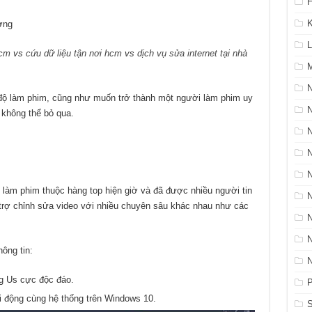
H
K
ờng
L
hcm
vs
cứu dữ liệu tận nơi hcm
vs
dịch vụ sửa internet tại nhà
M
N
 độ làm phim, cũng như muốn trở thành một người làm phim uy
không thể bỏ qua.
 làm phim thuộc hàng top hiện giờ và đã được nhiều người tin
trợ chỉnh sửa video với nhiều chuyên sâu khác nhau như các
ông tin:
g Us cực độc đáo.
P
 động cùng hệ thống trên Windows 10.
S