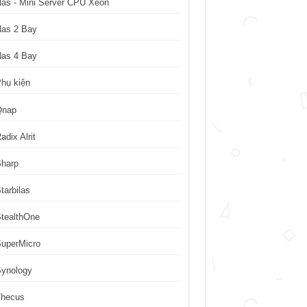
as - Mini Server CPU Xeon
Nas 2 Bay
Nas 4 Bay
hụ kiện
Qnap
adix Alrit
Sharp
tarbilas
tealthOne
uperMicro
Synology
Thecus